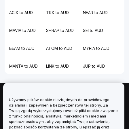
AGIX to AUD
TRX to AUD
NEAR to AUD
MAVIA to AUD
SHRAP to AUD
SEI to AUD
BEAM to AUD
ATOM to AUD
MYRIA to AUD
MANTA to AUD
LINK to AUD
JUP to AUD
Informacje
Używamy plików cookie niezbędnych do prawidłowego
działania i zapewnienia bezpieczeństwa tej strony. Za
Usługi
Twoją zgodą wykorzystujemy również pliki cookie związane
z funkcjonalnością, analityką, marketingiem i mediami
społecznościowymi, aby zapamiętać Twoje ustawienia,
Obsługa Klienta
poznać sposób korzystania ze strony, ulepszać ją oraz