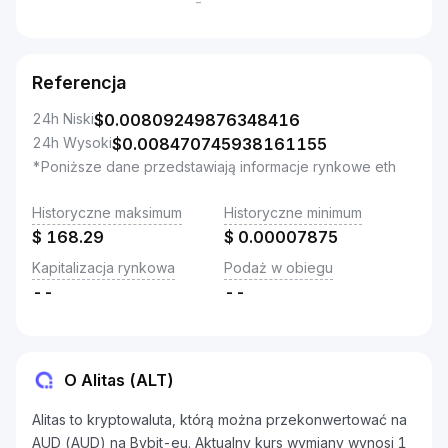
-
Referencja
24h Niski
$
0.00809249876348416
24h Wysoki
$
0.008470745938161155
*Poniższe dane przedstawiają informacje rynkowe eth
Historyczne maksimum
Historyczne minimum
$
168.29
$
0.00007875
Kapitalizacja rynkowa
Podaż w obiegu
--
--
O Alitas (ALT)
Alitas to kryptowaluta, którą można przekonwertować na
AUD (AUD) na Bybit-eu. Aktualny kurs wymiany wynosi 1