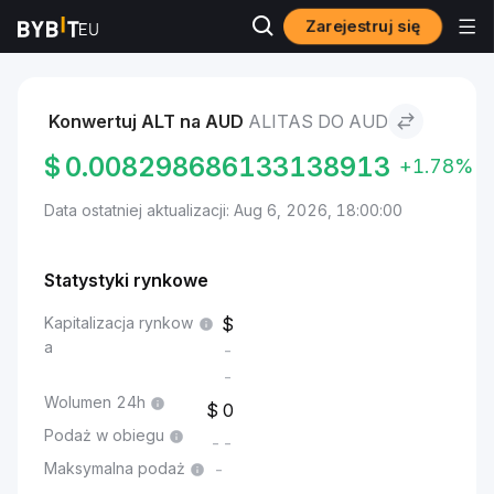
Zarejestruj się
Rynki
Cena Alitas ALT
Alitas to AUD
Konwertuj ALT na AUD
ALITAS DO AUD
$
0.008298686133138913
+1.78%
Data ostatniej aktualizacji: Aug 6, 2026, 18:00:00
Statystyki rynkowe
Kapitalizacja rynkow
a
-
-
Wolumen 24h
0
Podaż w obiegu
--
Maksymalna podaż
-