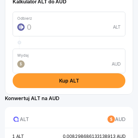
Kalkulator ALT do AUD
Odbierz
ALT
Wydaj
AUD
$
Kup ALT
Konwertuj ALT na AUD
ALT
AUD
1 ALT
0.008298686133138913 AUD