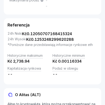
Maksymalna podaż
-
-
Referencja
24h Niski
Kč
0.12050707168415324
24h Wysoki
Kč
0.1253248299620288
*Poniższe dane przedstawiają informacje rynkowe eth
Historyczne maksimum
Historyczne minimum
Kč
2,738.94
Kč
0.00116334
Kapitalizacja rynkowa
Podaż w obiegu
--
--
O Alitas (ALT)
Alitas to kryptowaluta, którą można przekonwertować na