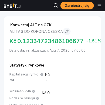
Zarejestruj się
Rynki
Cena Alitas ALT
Alitas to Korona czeska
Konwertuj ALT na CZK
ALITAS DO KORONA CZESKA
Kč
0.12334723486106677
+1.51%
Data ostatniej aktualizacji: Aug 7, 2026, 07:00:00
Statystyki rynkowe
Kapitalizacja rynko
wa
-
-
Wolumen 24h
0
Podaż w obiegu
--