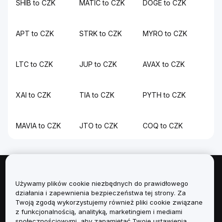
SHIB to CZK
MATIC to CZK
DOGE to CZK
APT to CZK
STRK to CZK
MYRO to CZK
LTC to CZK
JUP to CZK
AVAX to CZK
XAI to CZK
TIA to CZK
PYTH to CZK
MAVIA to CZK
JTO to CZK
COQ to CZK
Informacje
Używamy plików cookie niezbędnych do prawidłowego
działania i zapewnienia bezpieczeństwa tej strony. Za
Usługi
Twoją zgodą wykorzystujemy również pliki cookie związane
z funkcjonalnością, analityką, marketingiem i mediami
społecznościowymi, aby zapamiętać Twoje ustawienia,