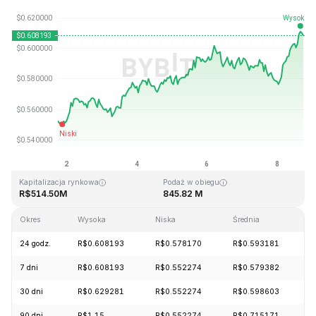
Ostatnia aktualizacja strony: 2026-08-08, 17:14 GMT+0
Historyczne maksimum
Historyczne minimum
R$19.92
R$0.545459
Kapitalizacja rynkowa
Podaż w obiegu
R$514.50M
845.82 M
Okres
Wysoka
Niska
Średnia
Z
24 godz.
R$0.608193
R$0.578170
R$0.593181
+
7 dni
R$0.608193
R$0.552274
R$0.579382
+
30 dni
R$0.629281
R$0.552274
R$0.598603
-
90 dni
R$1.15
R$0.552274
R$0.715171
-