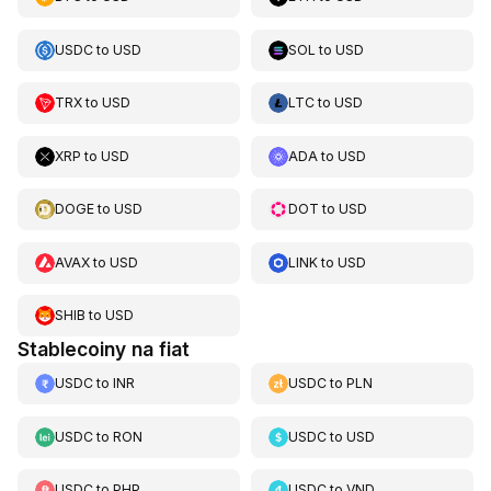
USDC
to
USD
SOL
to
USD
TRX
to
USD
LTC
to
USD
XRP
to
USD
ADA
to
USD
DOGE
to
USD
DOT
to
USD
AVAX
to
USD
LINK
to
USD
SHIB
to
USD
Stablecoiny na fiat
USDC
to
INR
USDC
to
PLN
USDC
to
RON
USDC
to
USD
USDC
to
PHP
USDC
to
VND