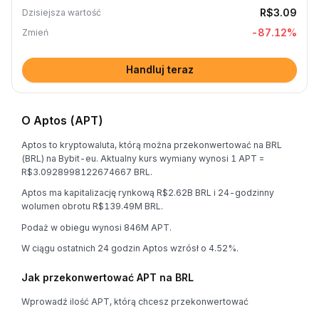
R$3.09
Dzisiejsza wartość
-87.12
%
Zmień
Handluj teraz
O Aptos (APT)
Aptos to kryptowaluta, którą można przekonwertować na BRL
(BRL) na Bybit-eu. Aktualny kurs wymiany wynosi 1 APT =
R$3.0928998122674667 BRL.
Aptos ma kapitalizację rynkową R$2.62B BRL i 24-godzinny
wolumen obrotu R$139.49M BRL.
Podaż w obiegu wynosi 846M APT.
W ciągu ostatnich 24 godzin Aptos wzrósł o 4.52%.
Jak przekonwertować APT na BRL
Wprowadź ilość APT, którą chcesz przekonwertować