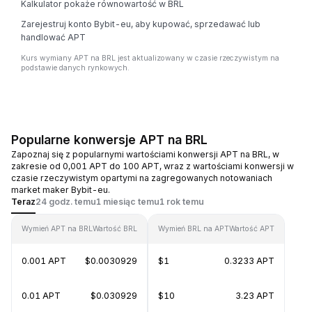
Kalkulator pokaże równowartość w BRL
Zarejestruj konto Bybit-eu, aby kupować, sprzedawać lub
handlować APT
Kurs wymiany APT na BRL jest aktualizowany w czasie rzeczywistym na
podstawie danych rynkowych.
Popularne konwersje APT na BRL
Zapoznaj się z popularnymi wartościami konwersji APT na BRL, w
zakresie od 0,001 APT do 100 APT, wraz z wartościami konwersji w
czasie rzeczywistym opartymi na zagregowanych notowaniach
market maker Bybit-eu.
Teraz
24 godz. temu
1 miesiąc temu
1 rok temu
Wymień APT na BRL
Wartość BRL
Wymień BRL na APT
Wartość APT
0.001 APT
$0.0030929
$1
0.3233 APT
0.01 APT
$0.030929
$10
3.23 APT