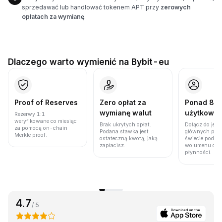
sprzedawać lub handlować tokenem APT przy
zerowych
opłatach za wymianę
.
Dlaczego warto wymienić na Bybit-eu
Proof of Reserves
Zero opłat za
Ponad 86 
wymianę walut
użytkown
Rezerwy 1:1
weryfikowane co miesiąc
Brak ukrytych opłat.
Dołącz do jedn
za pomocą on-chain
Podana stawka jest
głównych plat
Merkle proof.
ostateczną kwotą, jaką
świecie pod w
zapłacisz.
wolumenu obro
płynności.
4.7
/ 5