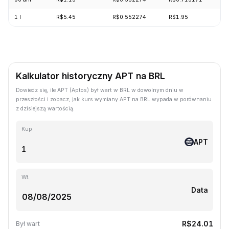
1 l
R$5.45
R$0.552274
R$1.95
-
Kalkulator historyczny APT na BRL
Dowiedz się, ile APT (Aptos) był wart w BRL w dowolnym dniu w
przeszłości i zobacz, jak kurs wymiany APT na BRL wypada w porównaniu
z dzisiejszą wartością.
Kup
APT
Wł.
Data
R$24.01
Był wart