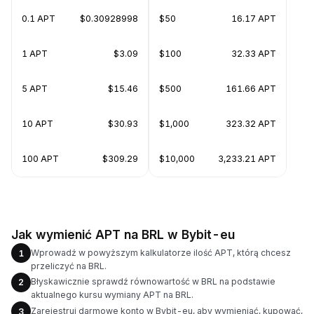
0.1 APT
$0.30928998
$50
16.17 APT
1 APT
$3.09
$100
32.33 APT
5 APT
$15.46
$500
161.66 APT
10 APT
$30.93
$1,000
323.32 APT
100 APT
$309.29
$10,000
3,233.21 APT
Jak wymienić APT na BRL w Bybit-eu
Wprowadź w powyższym kalkulatorze ilość APT, którą chcesz
1
przeliczyć na BRL.
Błyskawicznie sprawdź równowartość w BRL na podstawie
2
aktualnego kursu wymiany APT na BRL.
Zarejestruj darmowe konto w Bybit-eu, aby wymieniać, kupować,
3