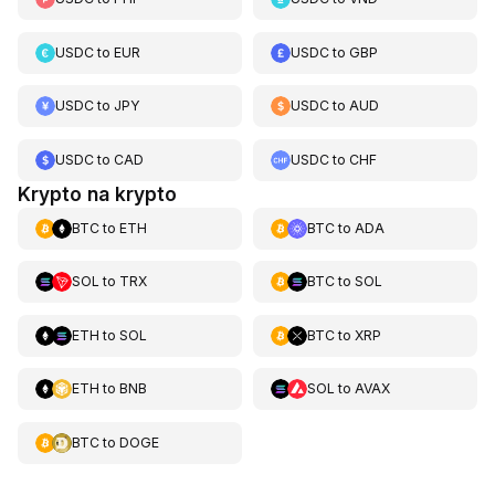
USDC
to
EUR
USDC
to
GBP
USDC
to
JPY
USDC
to
AUD
USDC
to
CAD
USDC
to
CHF
Krypto na krypto
BTC
to
ETH
BTC
to
ADA
SOL
to
TRX
BTC
to
SOL
ETH
to
SOL
BTC
to
XRP
ETH
to
BNB
SOL
to
AVAX
BTC
to
DOGE