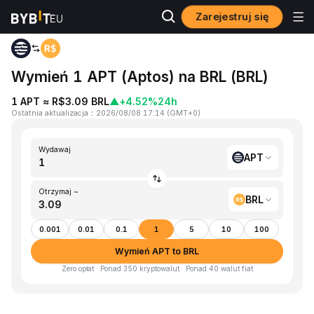
Zarejestruj się
Strona główna
APT to BRL
Wymień 1 APT (Aptos) na BRL (BRL)
1 APT ≈ R$3.09 BRL
▲
+4.52%
24h
Ostatnia aktualizacja
：
2026/08/08 17:14
(
GMT+0
)
Wydawaj
APT
Otrzymaj ~
BRL
0.001
0.01
0.1
1
5
10
100
Wymień APT to BRL
Zero opłat · Ponad 350 kryptowalut · Ponad 40 walut fiat