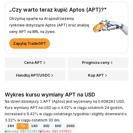
„Czy warto teraz kupić Aptos (APT)?"
Otrzymuj oparte na AI spostrzeżenia
rynkowe dotyczące Aptos (APT) oraz analizę
ceny APT na BRL na żywo.
Zapytaj TradeGPT
Cena APT
Prognoza ceny
Handluj APT/USDC
Kup APT
Wykres kursu wymiany APT na USD
Na dzień dzisiejszy 1 APT (Aptos) jest wyceniany na 0.608281 USD.
Kurs wymiany APT na USD up o 4.02% w ciągu ostatnich 24 godzin,
increased o 9.42% w ciągu ostatniego tygodnia i slightly downward o
3.22% w ciągu ostatnich 30 dni.
24H
7D
14D
30D
60D
200D
Wysoka
:
R$
0.610818
Niska
:
R$
0.549963