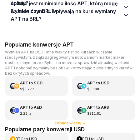
opłaty?
4. Jaka jest minimalna ilość APT, którą mogę
wymienić na BRL?
5. Jakie czynniki wpływają na kurs wymiany
APT na BRL?
Popularne konwersje APT
Wymień APT na USD i inne waluty fiat po kursach w czasie
rzeczywistym. Dzięki zagregowanym notowaniom market maker
dostarczanym przez Bybit-eu możesz sprawdzić aktualną wartość
APT i dokonać wymiany bez obaw, korzystając z dokładnych kursów i
bez ukrytych spreadów.
APT
to
SGD
APT
to
USD
S$0.777
$0.608
APT
to
AED
APT
to
ARS
د.إ2.23
$911.81
Zobacz więcej
↓
Popularne pary konwersji USD
BTC
to
USD
ETH
to
USD