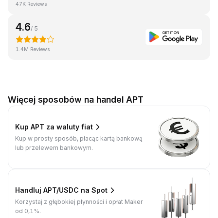
47K Reviews
4.6
/ 5
1.4M Reviews
Więcej sposobów na handel APT
Kup APT za waluty fiat
Kup w prosty sposób, płacąc kartą bankową
lub przelewem bankowym.
Handluj APT/USDC na Spot
Korzystaj z głębokiej płynności i opłat Maker
od 0,1%.