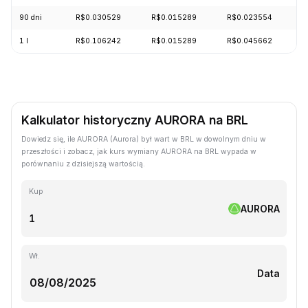
90 dni
R$0.030529
R$0.015289
R$0.023554
-
1 l
R$0.106242
R$0.015289
R$0.045662
-
Kalkulator historyczny AURORA na BRL
Dowiedz się, ile AURORA (Aurora) był wart w BRL w dowolnym dniu w
przeszłości i zobacz, jak kurs wymiany AURORA na BRL wypada w
porównaniu z dzisiejszą wartością.
Kup
AURORA
Wł.
Data