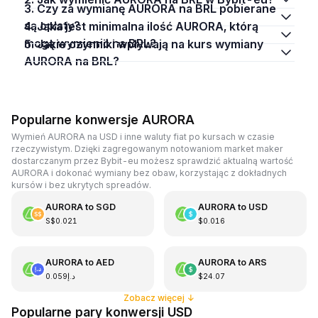
3. Czy za wymianę AURORA na BRL pobierane
są opłaty?
4. Jaka jest minimalna ilość AURORA, którą
mogę wymienić na BRL?
5. Jakie czynniki wpływają na kurs wymiany
AURORA na BRL?
Popularne konwersje AURORA
Wymień AURORA na USD i inne waluty fiat po kursach w czasie
rzeczywistym. Dzięki zagregowanym notowaniom market maker
dostarczanym przez Bybit-eu możesz sprawdzić aktualną wartość
AURORA i dokonać wymiany bez obaw, korzystając z dokładnych
kursów i bez ukrytych spreadów.
AURORA
to
SGD
AURORA
to
USD
S$0.021
$0.016
AURORA
to
AED
AURORA
to
ARS
د.إ0.059
$24.07
Zobacz więcej
↓
Popularne pary konwersji USD