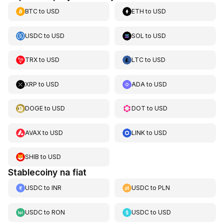
BTC
to
USD
ETH
to
USD
USDC
to
USD
SOL
to
USD
TRX
to
USD
LTC
to
USD
XRP
to
USD
ADA
to
USD
DOGE
to
USD
DOT
to
USD
AVAX
to
USD
LINK
to
USD
SHIB
to
USD
Stablecoiny na fiat
USDC
to
INR
USDC
to
PLN
USDC
to
RON
USDC
to
USD