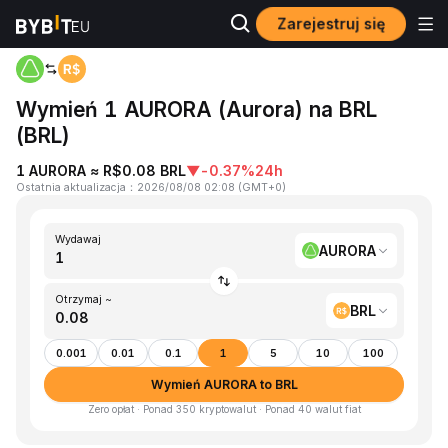
Zarejestruj się
Strona główna
AURORA to BRL
Wymień 1 AURORA (Aurora) na BRL
(BRL)
1 AURORA ≈ R$0.08 BRL
▼
-0.37%
24h
Ostatnia aktualizacja
：
2026/08/08 02:08
(
GMT+0
)
Wydawaj
AURORA
Otrzymaj ~
BRL
0.001
0.01
0.1
1
5
10
100
Wymień AURORA to BRL
Zero opłat · Ponad 350 kryptowalut · Ponad 40 walut fiat