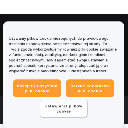
Informacje
Używamy plików cookie niezbędnych do prawidłowego
Usługi
działania i zapewnienia bezpieczeństwa tej strony. Za
Twoją zgodą wykorzystujemy również pliki cookie związane
Obsługa Klienta
z funkcjonalnością, analityką, marketingiem i mediami
społecznościowymi, aby zapamiętać Twoje ustawienia,
poznać sposób korzystania ze strony, ulepszać ją oraz
Produkty
wspierać funkcje marketingowe i udostępniania treści.
Informacje prawne
Akceptuj wszystkie
Odrzuć dodatkowe
pliki cookie
pliki cookie
© 2025-2026 Bybit.eu. All rights reserved.
Ustawienia plików
Warunki świadczenia usług
|
Polityka Prywatności
|
Dane
cookie
firmy (Impressum)
|
Centrum preferencji plików cookie