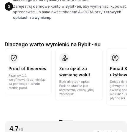
Zarejestruj darmowe konto w Bybit-eu, aby wymieniać, kupować,
3
sprzedawać lub handlować tokenem AURORA przy
zerowych
opłatach za wymianę
.
Dlaczego warto wymienić na Bybit-eu
Proof of Reserves
Zero opłat za
Ponad 86 
wymianę walut
użytkown
Rezerwy 1:1
weryfikowane co miesiąc
Brak ukrytych opłat.
Dołącz do jedn
za pomocą on-chain
Podana stawka jest
głównych plat
Merkle proof.
ostateczną kwotą, jaką
świecie pod w
zapłacisz.
wolumenu obro
płynności.
4.7
/ 5