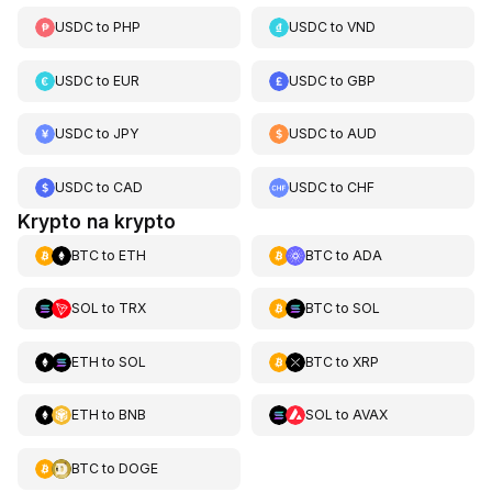
USDC
to
PHP
USDC
to
VND
USDC
to
EUR
USDC
to
GBP
USDC
to
JPY
USDC
to
AUD
USDC
to
CAD
USDC
to
CHF
Krypto na krypto
BTC
to
ETH
BTC
to
ADA
SOL
to
TRX
BTC
to
SOL
ETH
to
SOL
BTC
to
XRP
ETH
to
BNB
SOL
to
AVAX
BTC
to
DOGE