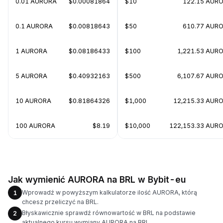
0.01 AURORA
$0.00081864
$10
122.15 AUR
0.1 AURORA
$0.00818643
$50
610.77 AUR
1 AURORA
$0.08186433
$100
1,221.53 AUR
5 AURORA
$0.40932163
$500
6,107.67 AUR
10 AURORA
$0.81864326
$1,000
12,215.33 AUR
100 AURORA
$8.19
$10,000
122,153.33 AUR
Jak wymienić AURORA na BRL w Bybit-eu
Wprowadź w powyższym kalkulatorze ilość AURORA, którą
1
chcesz przeliczyć na BRL.
Błyskawicznie sprawdź równowartość w BRL na podstawie
2
aktualnego kursu wymiany AURORA na BRL.