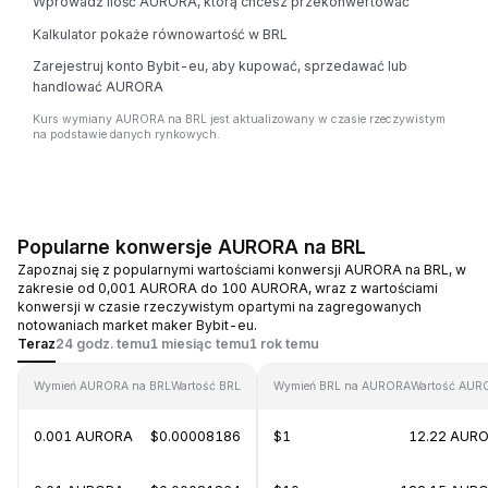
Wprowadź ilość AURORA, którą chcesz przekonwertować
Kalkulator pokaże równowartość w BRL
Zarejestruj konto Bybit-eu, aby kupować, sprzedawać lub
handlować AURORA
Kurs wymiany AURORA na BRL jest aktualizowany w czasie rzeczywistym
na podstawie danych rynkowych.
Popularne konwersje AURORA na BRL
Zapoznaj się z popularnymi wartościami konwersji AURORA na BRL, w
zakresie od 0,001 AURORA do 100 AURORA, wraz z wartościami
konwersji w czasie rzeczywistym opartymi na zagregowanych
notowaniach market maker Bybit-eu.
Teraz
24 godz. temu
1 miesiąc temu
1 rok temu
Wymień AURORA na BRL
Wartość BRL
Wymień BRL na AURORA
Wartość AUR
0.001 AURORA
$0.00008186
$1
12.22 AUR