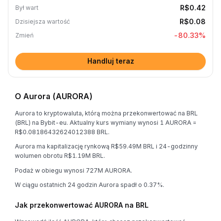
R$0.42
Był wart
R$0.08
Dzisiejsza wartość
-80.33
%
Zmień
Handluj teraz
O Aurora (AURORA)
Aurora to kryptowaluta, którą można przekonwertować na BRL
(BRL) na Bybit-eu. Aktualny kurs wymiany wynosi 1 AURORA =
R$0.08186432624012388 BRL.
Aurora ma kapitalizację rynkową R$59.49M BRL i 24-godzinny
wolumen obrotu R$1.19M BRL.
Podaż w obiegu wynosi 727M AURORA.
W ciągu ostatnich 24 godzin Aurora spadł o 0.37%.
Jak przekonwertować AURORA na BRL