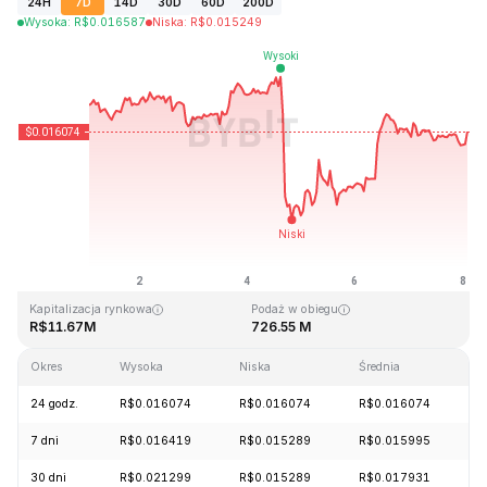
24H
7D
14D
30D
60D
200D
Wysoka
:
R$
0.016587
Niska
:
R$
0.015249
Ostatnia aktualizacja strony: 2026-08-08, 02:08 GMT+0
Historyczne maksimum
Historyczne minimum
R$35.40
R$0.015140
Kapitalizacja rynkowa
Podaż w obiegu
R$11.67M
726.55 M
Okres
Wysoka
Niska
Średnia
Z
24 godz.
R$0.016074
R$0.016074
R$0.016074
-
7 dni
R$0.016419
R$0.015289
R$0.015995
-
30 dni
R$0.021299
R$0.015289
R$0.017931
-