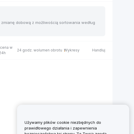
 i zmianę dobową z możliwością sortowania według
 cena w
24 godz. wolumen obrotu
Wykresy
Handluj
 24h
Używamy plików cookie niezbędnych do
prawidłowego działania i zapewnienia
bezpieczeństwa tej strony. Za Twoją zgodą