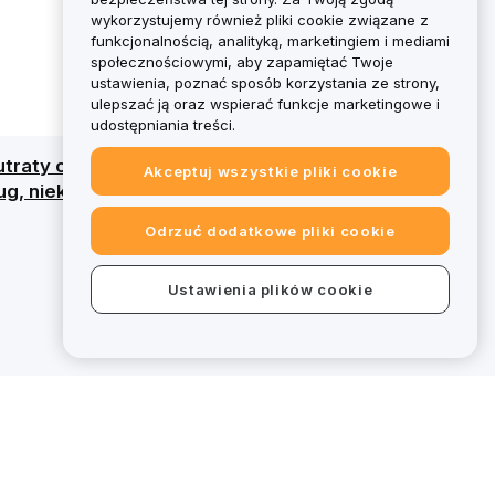
wykorzystujemy również pliki cookie związane z
funkcjonalnością, analityką, marketingiem i mediami
społecznościowymi, aby zapamiętać Twoje
ustawienia, poznać sposób korzystania ze strony,
ulepszać ją oraz wspierać funkcje marketingowe i
udostępniania treści.
traty całego kapitału. Szczegółowy przegląd
Akceptuj wszystkie pliki cookie
g, niektóre oferty na bybit.eu wykraczają
Odrzuć dodatkowe pliki cookie
Ustawienia plików cookie