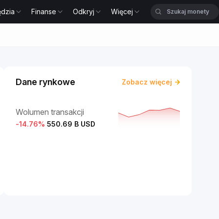
ędzia
Finanse
Odkryj
Więcej
Dane rynkowe
Zobacz więcej
Wolumen transakcji
-14.76
%
550.69 B USD