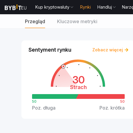
Kup kryptowaluty
Rynki
Handluj
Narz
Przegląd
Kluczowe metryki
Sentyment rynku
Zobacz więcej
30
Strach
50
50
Poz. długa
Poz. krótka