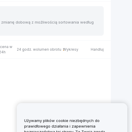
 i zmianę dobową z możliwością sortowania według
 cena w
24 godz. wolumen obrotu
Wykresy
Handluj
 24h
Używamy plików cookie niezbędnych do
prawidłowego działania i zapewnienia
bezpieczeństwa tej strony. Za Twoją zgodą