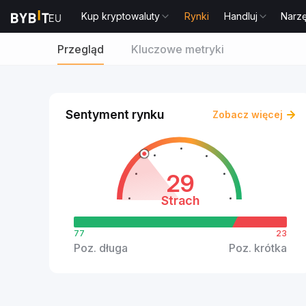
Kup kryptowaluty
Rynki
Handluj
Narz
Przegląd
Kluczowe metryki
Sentyment rynku
Zobacz więcej
29
Strach
77
23
Poz. długa
Poz. krótka