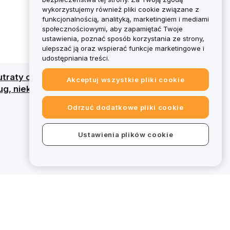
wykorzystujemy również pliki cookie związane z
funkcjonalnością, analityką, marketingiem i mediami
społecznościowymi, aby zapamiętać Twoje
ustawienia, poznać sposób korzystania ze strony,
ulepszać ją oraz wspierać funkcje marketingowe i
udostępniania treści.
traty całego kapitału. Szczegółowy przegląd
Akceptuj wszystkie pliki cookie
g, niektóre oferty na bybit.eu wykraczają
Odrzuć dodatkowe pliki cookie
Ustawienia plików cookie