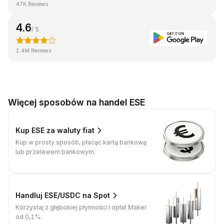
47K Reviews
4.6
/ 5
1.4M Reviews
Więcej sposobów na handel ESE
Kup ESE za waluty fiat
Kup w prosty sposób, płacąc kartą bankową
lub przelewem bankowym.
Handluj ESE/USDC na Spot
Korzystaj z głębokiej płynności i opłat Maker
od 0,1%.