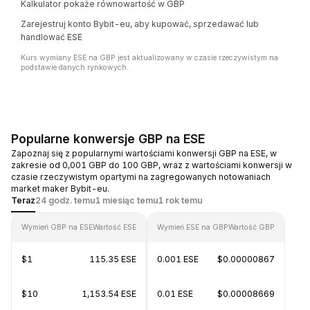
Kalkulator pokaże równowartość w GBP
Zarejestruj konto Bybit-eu, aby kupować, sprzedawać lub
handlować ESE
Kurs wymiany ESE na GBP jest aktualizowany w czasie rzeczywistym na
podstawie danych rynkowych.
Popularne konwersje GBP na ESE
Zapoznaj się z popularnymi wartościami konwersji GBP na ESE, w
zakresie od 0,001 GBP do 100 GBP, wraz z wartościami konwersji w
czasie rzeczywistym opartymi na zagregowanych notowaniach
market maker Bybit-eu.
Teraz
24 godz. temu
1 miesiąc temu
1 rok temu
Wymień GBP na ESE
Wartość ESE
Wymień ESE na GBP
Wartość GBP
$1
115.35 ESE
0.001 ESE
$0.00000867
$10
1,153.54 ESE
0.01 ESE
$0.00008669