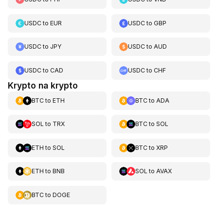
USDC
to
EUR
USDC
to
GBP
USDC
to
JPY
USDC
to
AUD
USDC
to
CAD
USDC
to
CHF
Krypto na krypto
BTC
to
ETH
BTC
to
ADA
SOL
to
TRX
BTC
to
SOL
ETH
to
SOL
BTC
to
XRP
ETH
to
BNB
SOL
to
AVAX
BTC
to
DOGE