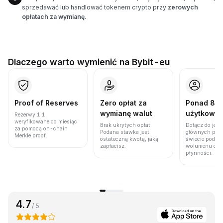
sprzedawać lub handlować tokenem crypto przy
zerowych
opłatach za wymianę
.
Dlaczego warto wymienić na Bybit-eu
Proof of Reserves
Zero opłat za
Ponad 86 
wymianę walut
użytkown
Rezerwy 1:1
weryfikowane co miesiąc
Brak ukrytych opłat.
Dołącz do jedn
za pomocą on-chain
Podana stawka jest
głównych plat
Merkle proof.
ostateczną kwotą, jaką
świecie pod w
zapłacisz.
wolumenu obro
płynności.
4.7
/ 5