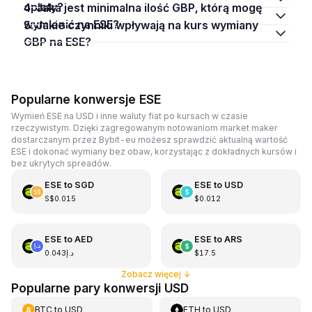
opłaty?
4. Jaka jest minimalna ilość GBP, którą mogę
wymienić na ESE?
5. Jakie czynniki wpływają na kurs wymiany
GBP na ESE?
Popularne konwersje ESE
Wymień ESE na USD i inne waluty fiat po kursach w czasie
rzeczywistym. Dzięki zagregowanym notowaniom market maker
dostarczanym przez Bybit-eu możesz sprawdzić aktualną wartość
ESE i dokonać wymiany bez obaw, korzystając z dokładnych kursów i
bez ukrytych spreadów.
ESE
to
SGD
ESE
to
USD
S$0.015
$0.012
ESE
to
AED
ESE
to
ARS
د.إ0.043
$17.5
Zobacz więcej
↓
Popularne pary konwersji USD
BTC
to
USD
ETH
to
USD