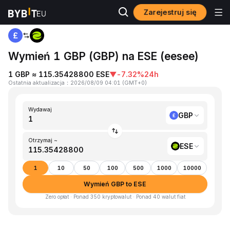
Zarejestruj się
Strona główna
GBP to ESE
Wymień 1 GBP (GBP) na ESE (eesee)
1 GBP ≈ 115.35428800 ESE
▼
-7.32%
24h
Ostatnia aktualizacja
：
2026/08/09 04:01
(
GMT+0
)
Wydawaj
GBP
Otrzymaj ~
ESE
1
10
50
100
500
1000
10000
Wymień GBP to ESE
Zero opłat · Ponad 350 kryptowalut · Ponad 40 walut fiat