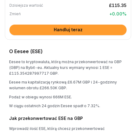
£115.35
Dzisiejsza wartość
+
0.00
%
Zmień
Handluj teraz
O Eesee (ESE)
Eesee to kryptowaluta, którą można przekonwertować na GBP
(GBP) na Bybit-eu. Aktualny kurs wymiany wynosi 1 ESE =
£115.354287997717 GBP.
Eesee ma kapitalizację rynkową £6.67M GBP i 24-godzinny
wolumen obrotu £266.50K GBP.
Podaż w obiegu wynosi 666M ESE.
W ciągu ostatnich 24 godzin Eesee spadł o 7.32%.
Jak przekonwertować ESE na GBP
Wprowadź ilość ESE, którą chcesz przekonwertować