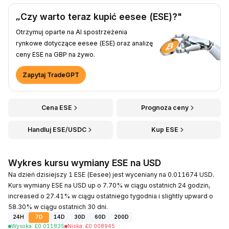
„Czy warto teraz kupić eesee (ESE)?"
Otrzymuj oparte na AI spostrzeżenia
rynkowe dotyczące eesee (ESE) oraz analizę
ceny ESE na GBP na żywo.
Zapytaj TradeGPT
Cena ESE
Prognoza ceny
Handluj ESE/USDC
Kup ESE
Wykres kursu wymiany ESE na USD
Na dzień dzisiejszy 1 ESE (Eesee) jest wyceniany na 0.011674 USD.
Kurs wymiany ESE na USD up o 7.70% w ciągu ostatnich 24 godzin,
increased o 27.41% w ciągu ostatniego tygodnia i slightly upward o
58.30% w ciągu ostatnich 30 dni.
24H
7D
14D
30D
60D
200D
Wysoka
:
£
0.011835
Niska
:
£
0.008945