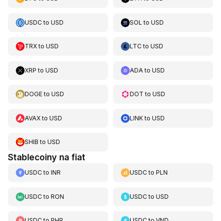
USDC
to
USD
SOL
to
USD
TRX
to
USD
LTC
to
USD
XRP
to
USD
ADA
to
USD
DOGE
to
USD
DOT
to
USD
AVAX
to
USD
LINK
to
USD
SHIB
to
USD
Stablecoiny na fiat
USDC
to
INR
USDC
to
PLN
USDC
to
RON
USDC
to
USD
USDC
to
PHP
USDC
to
VND