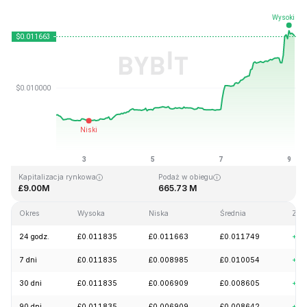
Ostatnia aktualizacja strony: 2026-08-09, 04:01 GMT+0
Historyczne maksimum
Historyczne minimum
£0.149255
£0.000788
Kapitalizacja rynkowa
Podaż w obiegu
£9.00M
665.73 M
Okres
Wysoka
Niska
Średnia
Zmi
24 godz.
£0.011835
£0.011663
£0.011749
+7.
7 dni
£0.011835
£0.008985
£0.010054
+27
30 dni
£0.011835
£0.006909
£0.008605
+58
90 dni
£0.011835
£0.006909
£0.008642
+27