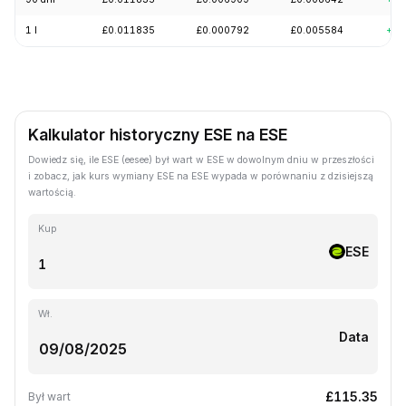
1 l
£0.011835
£0.000792
£0.005584
+11
Kalkulator historyczny ESE na ESE
Dowiedz się, ile ESE (eesee) był wart w ESE w dowolnym dniu w przeszłości
i zobacz, jak kurs wymiany ESE na ESE wypada w porównaniu z dzisiejszą
wartością.
Kup
ESE
Wł.
Data
£115.35
Był wart