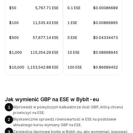
$50
5,767.71 ESE
0.1 ESE
$0.00086689
$100
11,535.43 ESE
1 ESE
$0.00866895
$500
57,677.14 ESE
5 ESE
$0.04334473
$1,000
115,354.29 ESE
10 ESE
$0.08668945
$10,000
1,153,542.88 ESE
100 ESE
$0.86689452
Jak wymienić GBP na ESE w Bybit-eu
Wprowadź w powyższym kalkulatorze ilość GBP, którą chcesz
1
przeliczyć na ESE.
Błyskawicznie sprawdź równowartość w ESE na podstawie
2
aktualnego kursu wymiany GBP na ESE.
Zarejestruj darmowe konto w Bybit-eu, aby wymieniać, kupować,
3