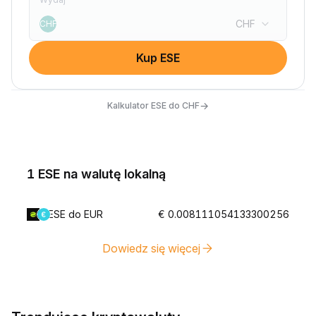
CHF
CHF
Kup ESE
→
Kalkulator ESE do CHF
1 ESE na walutę lokalną
ESE do EUR
€ 0.008111054133300256
Dowiedz się więcej