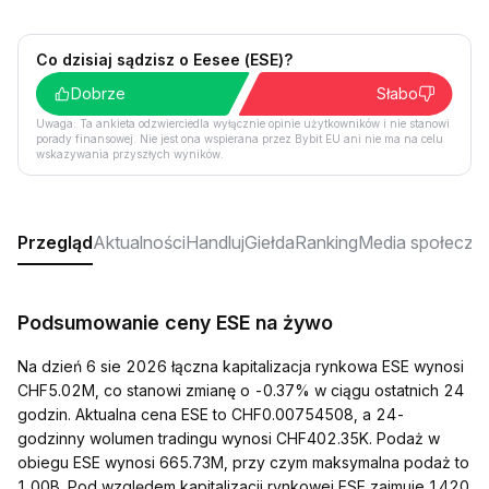
Co dzisiaj sądzisz o Eesee (ESE)?
Dobrze
Słabo
Uwaga: Ta ankieta odzwierciedla wyłącznie opinie użytkowników i nie stanowi
porady finansowej. Nie jest ona wspierana przez Bybit EU ani nie ma na celu
wskazywania przyszłych wyników.
Przegląd
Aktualności
Handluj
Giełda
Ranking
Media społeczn
Podsumowanie ceny ESE na żywo
Na dzień 6 sie 2026 łączna kapitalizacja rynkowa ESE wynosi
CHF5.02M, co stanowi zmianę o -0.37% w ciągu ostatnich 24
godzin. Aktualna cena ESE to CHF0.00754508, a 24-
godzinny wolumen tradingu wynosi CHF402.35K. Podaż w
obiegu ESE wynosi 665.73M, przy czym maksymalna podaż to
1.00B. Pod względem kapitalizacji rynkowej ESE zajmuje 1420