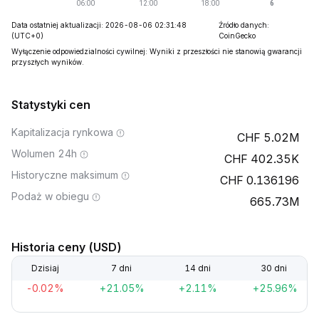
Data ostatniej aktualizacji: 2026-08-06 02:31:48
Źródło danych:
(UTC+0)
CoinGecko
Wyłączenie odpowiedzialności cywilnej: Wyniki z przeszłości nie stanowią gwarancji
przyszłych wyników.
Statystyki cen
Kapitalizacja rynkowa
5.02M
Wolumen 24h
402.35K
Historyczne maksimum
0.136196
Podaż w obiegu
665.73M
Historia ceny (USD)
Dzisiaj
7 dni
14 dni
30 dni
-0.02%
+21.05%
+2.11%
+25.96%