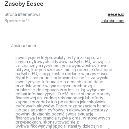
Zasoby Eesee
Strona internetowa
eesee.io
Społeczność
linkedin.com
Zastrzeżenie
Inwestycje w kryptowaluty, w tym zakup oraz
innych cyfrowych aktywów na Bybit EU, wiążą się
ze znacznym ryzykiem rynkowym. Jeśli cyfrowe
aktywa, których szukasz, nie są obecnie dostępne
na Bybit EU, mogą zostać dodane w przyszłości.
Bybit EU nie ponosi odpowiedzialności za wyniki
inwestycyjne. Informacje o cenach i inne dane
przedstawione w tym miejscu pochodzą z
publicznie dostępnych źródeł i służą wyłącznie
celom informacyjnym. Treść ta nie stanowi porady
finansowej ani żadnej rekomendacji lub oferty
kupna, sprzedaży lub posiadania jakichkolwiek
cyfrowych aktywów. Przed rozpoczęciem handlu
lub posiadaniem cyfrowych aktywów inwestorzy
powinni dokładnie ocenić swoją sytuację
finansową i tolerancję ryzyka oraz, w stosownych
przypadkach, skonsultować się z
wykwalifikowanymi specjalistami w dziedzinie