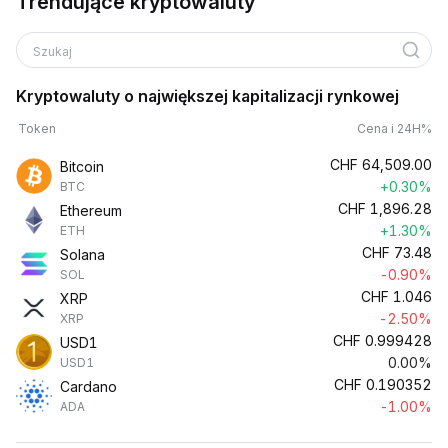
Trendujące kryptowaluty
Szukaj
Kryptowaluty o największej kapitalizacji rynkowej
Token
Cena i 24H%
CHF
64,509.00
Bitcoin
+0.30%
BTC
CHF
1,896.28
Ethereum
+1.30%
ETH
CHF
73.48
Solana
-0.90%
SOL
CHF
1.046
XRP
-2.50%
XRP
CHF
0.999428
USD1
0.00%
USD1
CHF
0.190352
Cardano
-1.00%
ADA