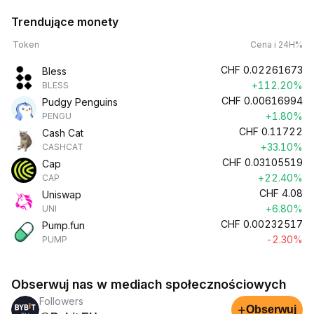
Trendujące monety
Token
Cena i 24H%
CHF
0.02261673
Bless
+112.20%
BLESS
CHF
0.00616994
Pudgy Penguins
+1.80%
PENGU
CHF
0.11722
Cash Cat
+33.10%
CASHCAT
CHF
0.03105519
Cap
+22.40%
CAP
CHF
4.08
Uniswap
+6.80%
UNI
CHF
0.00232517
Pump.fun
-2.30%
PUMP
Obserwuj nas w mediach społecznościowych
Followers
+
Obserwuj