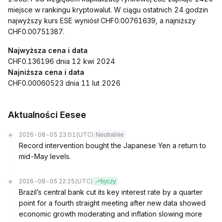
miejsce w rankingu kryptowalut. W ciągu ostatnich 24 godzin
najwyższy kurs ESE wyniósł CHF0.00761639, a najniższy
CHF0.00751387.
Najwyższa cena i data
CHF0.136196 dnia 12 kwi 2024
Najniższa cena i data
CHF0.00060523 dnia 11 lut 2026
Aktualności Eesee
2026-08-05 23:01
(UTC)
Neutralnie
Record intervention bought the Japanese Yen a return to
mid-May levels.
2026-08-05 22:25
(UTC)
byczy
Brazil’s central bank cut its key interest rate by a quarter
point for a fourth straight meeting after new data showed
economic growth moderating and inflation slowing more