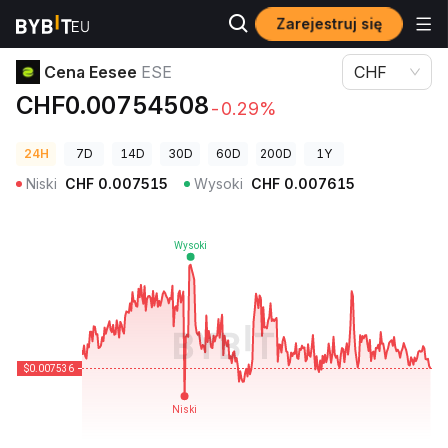
Zarejestruj się
Ceny kryptowalut
Cena Eesee ESE
Cena Eesee
ESE
CHF
CHF0.00754508
-0.29%
24H
7D
14D
30D
60D
200D
1Y
Niski
CHF
0.007515
Wysoki
CHF
0.007615