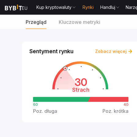
Kup kryptowaluty
Rynki
Handluj
Narz
Przegląd
Kluczowe metryki
Sentyment rynku
Zobacz więcej
30
Strach
60
40
Poz. długa
Poz. krótka