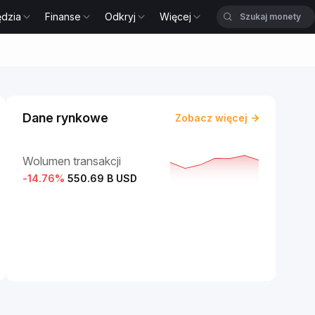
ędzia
Finanse
Odkryj
Więcej
Dane rynkowe
Zobacz więcej
Wolumen transakcji
-14.76
%
550.69 B USD