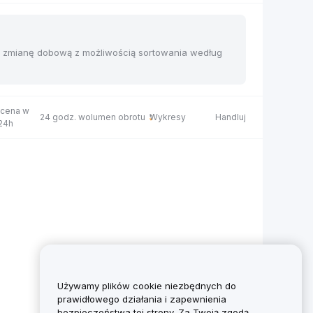
 i zmianę dobową z możliwością sortowania według
 cena w
24 godz. wolumen obrotu
Wykresy
Handluj
 24h
Używamy plików cookie niezbędnych do
prawidłowego działania i zapewnienia
bezpieczeństwa tej strony. Za Twoją zgodą