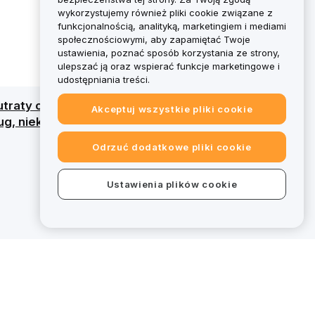
wykorzystujemy również pliki cookie związane z
funkcjonalnością, analityką, marketingiem i mediami
społecznościowymi, aby zapamiętać Twoje
ustawienia, poznać sposób korzystania ze strony,
ulepszać ją oraz wspierać funkcje marketingowe i
udostępniania treści.
traty całego kapitału. Szczegółowy przegląd
Akceptuj wszystkie pliki cookie
g, niektóre oferty na bybit.eu wykraczają
Odrzuć dodatkowe pliki cookie
Ustawienia plików cookie