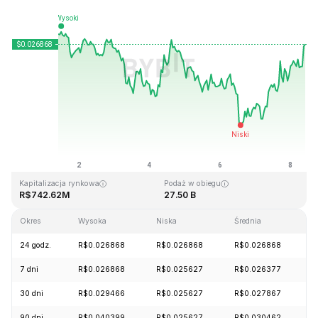
Ostatnia aktualizacja strony: 2026-08-08, 09:43 GMT+0
Historyczne maksimum
Historyczne minimum
R$0.207411
R$0.000171
Kapitalizacja rynkowa
Podaż w obiegu
R$742.62M
27.50 B
Okres
Wysoka
Niska
Średnia
Z
24 godz.
R$0.026868
R$0.026868
R$0.026868
+
7 dni
R$0.026868
R$0.025627
R$0.026377
-
30 dni
R$0.029466
R$0.025627
R$0.027867
-
90 dni
R$0.040399
R$0.025627
R$0.030462
-