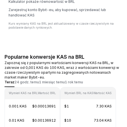
Kalkulator pokaże równowartość w BRL
Zarejestruj konto Bybit-eu, aby kupować, sprzedawać lub
handlować KAS
Kurs wymiany KAS na BRL jest aktualizowany w czasie rzeczywistym na
podstawie danych rynkowych.
Popularne konwersje KAS na BRL
Zapoznaj się z popularnymi wartościami konwersji KAS na BRL, w
zakresie od 0,001 KAS do 100 KAS, wraz z wartościami konwersji w
czasie rzeczywistym opartymi na zagregowanych notowaniach
market maker Bybit-eu.
Teraz
24 godz. temu
1 miesiąc temu
1 rok temu
Wymień KAS na BRL
Wartość BRL
Wymień BRL na KAS
Wartość KAS
0.001 KAS
$0.00013691
$1
7.30 KAS
0.01 KAS
$0.00136912
$10
73.04 KAS