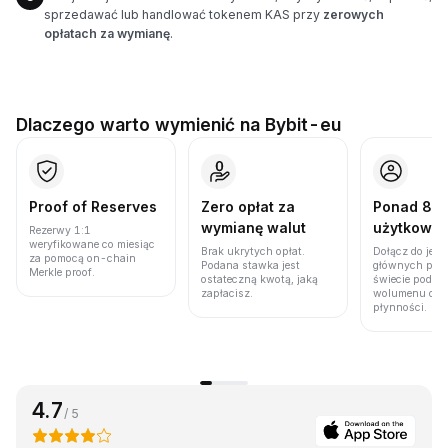
sprzedawać lub handlować tokenem KAS przy
zerowych
opłatach za wymianę
.
Dlaczego warto wymienić na Bybit-eu
Proof of Reserves
Zero opłat za
Ponad 86 
wymianę walut
użytkown
Rezerwy 1:1
weryfikowane co miesiąc
Brak ukrytych opłat.
Dołącz do jedn
za pomocą on-chain
Podana stawka jest
głównych plat
Merkle proof.
ostateczną kwotą, jaką
świecie pod w
zapłacisz.
wolumenu obro
płynności.
4.7
/ 5