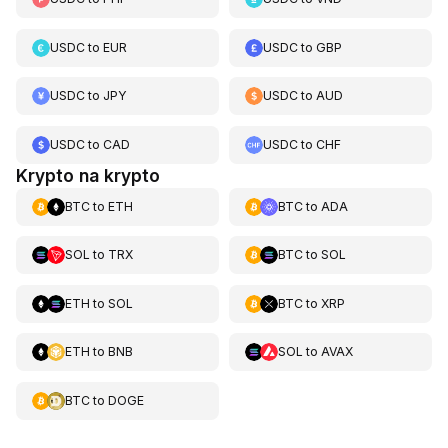
USDC
to
EUR
USDC
to
GBP
USDC
to
JPY
USDC
to
AUD
USDC
to
CAD
USDC
to
CHF
Krypto na krypto
BTC
to
ETH
BTC
to
ADA
SOL
to
TRX
BTC
to
SOL
ETH
to
SOL
BTC
to
XRP
ETH
to
BNB
SOL
to
AVAX
BTC
to
DOGE