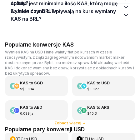
opłaty?
4. Jaka jest minimalna ilość KAS, którą mogę
wymienić na BRL?
5. Jakie czynniki wpływają na kurs wymiany
KAS na BRL?
Popularne konwersje KAS
Wymień KAS na USD i inne waluty fiat po kursach w czasie
rzeczywistym. Dzięki zagregowanym notowaniom market maker
dostarczanym przez Bybit-eu możesz sprawdzić aktualną wartość
KAS i dokonać wymiany bez obaw, korzystając z dokładnych kursów i
bez ukrytych spreadów.
KAS
to
SGD
KAS
to
USD
S$0.034
$0.027
KAS
to
AED
KAS
to
ARS
د.إ0.099
$40.3
Zobacz więcej
↓
Popularne pary konwersji USD
BTC
to
USD
ETH
to
USD