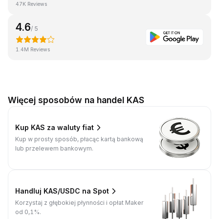
47K Reviews
4.6
/ 5
1.4M Reviews
Więcej sposobów na handel KAS
Kup KAS za waluty fiat
Kup w prosty sposób, płacąc kartą bankową
lub przelewem bankowym.
Handluj KAS/USDC na Spot
Korzystaj z głębokiej płynności i opłat Maker
od 0,1%.