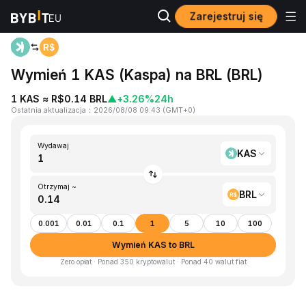
Zarejestruj się
Strona główna
KAS to BRL
Wymień 1 KAS (Kaspa) na BRL (BRL)
1 KAS ≈ R$0.14 BRL
▲
+3.26%
24h
Ostatnia aktualizacja
：
2026/08/08 09:43
(
GMT+0
)
Wydawaj
KAS
Otrzymaj ~
BRL
0.001
0.01
0.1
1
5
10
100
Wymień KAS to BRL
Zero opłat · Ponad 350 kryptowalut · Ponad 40 walut fiat