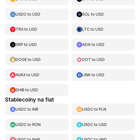
USDC
to
USD
SOL
to
USD
TRX
to
USD
LTC
to
USD
XRP
to
USD
ADA
to
USD
DOGE
to
USD
DOT
to
USD
AVAX
to
USD
LINK
to
USD
SHIB
to
USD
Stablecoiny na fiat
USDC
to
INR
USDC
to
PLN
USDC
to
RON
USDC
to
USD
USDC
to
PHP
USDC
to
VND