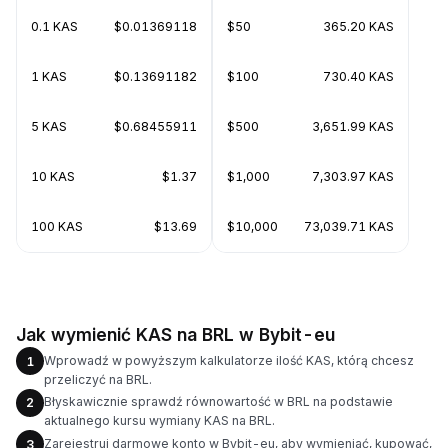
0.1 KAS
$0.01369118
$50
365.20 KAS
1 KAS
$0.13691182
$100
730.40 KAS
5 KAS
$0.68455911
$500
3,651.99 KAS
10 KAS
$1.37
$1,000
7,303.97 KAS
100 KAS
$13.69
$10,000
73,039.71 KAS
Jak wymienić KAS na BRL w Bybit-eu
Wprowadź w powyższym kalkulatorze ilość KAS, którą chcesz
1
przeliczyć na BRL.
Błyskawicznie sprawdź równowartość w BRL na podstawie
2
aktualnego kursu wymiany KAS na BRL.
Zarejestruj darmowe konto w Bybit-eu, aby wymieniać, kupować,
3