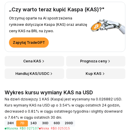
„Czy warto teraz kupić Kaspa (KAS)?"
Otrzymuj oparte na AI spostrzeżenia
rynkowe dotyczące Kaspa (KAS) oraz analizę
ceny KAS na BRL na żywo.
Zapytaj TradeGPT
Cena KAS
Prognoza ceny
Handluj KAS/USDC
Kup KAS
Wykres kursu wymiany KAS na USD
Na dzień dzisiejszy 1 KAS (Kaspa) jest wyceniany na 0.026882 USD.
Kurs wymiany KAS na USD up o 3.54% w ciągu ostatnich 24 godzin,
decreased o 0.81% w ciągu ostatniego tygodnia i slightly downward
o 7.64% w ciągu ostatnich 30 dni.
24H
7D
14D
30D
60D
200D
Wysoka
:
R$
0.027107
Niska
:
R$
0.025315