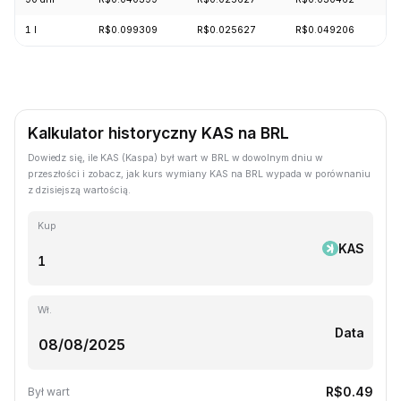
1 l
R$0.099309
R$0.025627
R$0.049206
-
Kalkulator historyczny KAS na BRL
Dowiedz się, ile KAS (Kaspa) był wart w BRL w dowolnym dniu w
przeszłości i zobacz, jak kurs wymiany KAS na BRL wypada w porównaniu
z dzisiejszą wartością.
Kup
KAS
Wł.
Data
R$0.49
Był wart