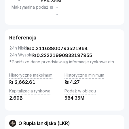
584.35M
Maksymalna podaż
-
-
Referencja
24h Niski
₨
0.21163800793521864
24h Wysoki
₨
0.22221990833197955
*Poniższe dane przedstawiają informacje rynkowe eth
Historyczne maksimum
Historyczne minimum
₨
2,662.61
₨
4.27
Kapitalizacja rynkowa
Podaż w obiegu
2.69B
584.35M
O Rupia lankijska (LKR)