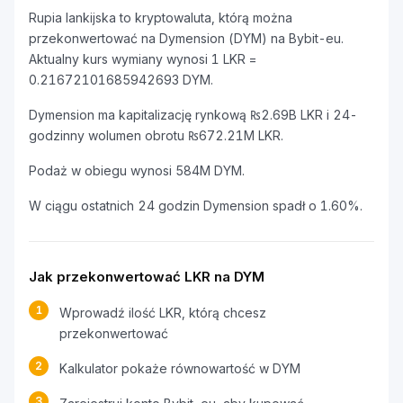
Rupia lankijska to kryptowaluta, którą można
przekonwertować na Dymension (DYM) na Bybit-eu.
Aktualny kurs wymiany wynosi 1 LKR =
0.21672101685942693 DYM.
Dymension ma kapitalizację rynkową ₨2.69B LKR i 24-
godzinny wolumen obrotu ₨672.21M LKR.
Podaż w obiegu wynosi 584M DYM.
W ciągu ostatnich 24 godzin Dymension spadł o 1.60%.
Jak przekonwertować LKR na DYM
1
Wprowadź ilość LKR, którą chcesz
przekonwertować
2
Kalkulator pokaże równowartość w DYM
3