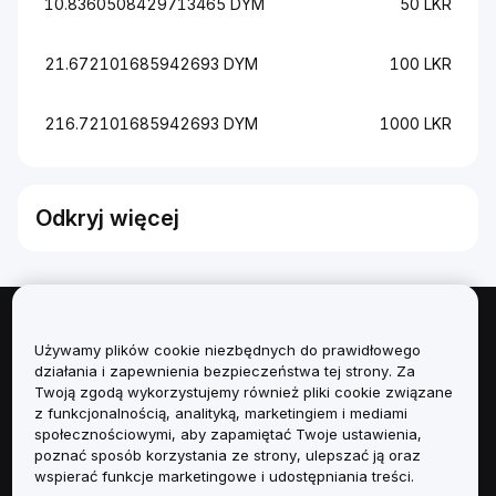
10.8360508429713465 DYM
50 LKR
21.672101685942693 DYM
100 LKR
216.72101685942693 DYM
1000 LKR
Odkryj więcej
Informacje
Używamy plików cookie niezbędnych do prawidłowego
działania i zapewnienia bezpieczeństwa tej strony. Za
Usługi
Twoją zgodą wykorzystujemy również pliki cookie związane
z funkcjonalnością, analityką, marketingiem i mediami
społecznościowymi, aby zapamiętać Twoje ustawienia,
Obsługa Klienta
poznać sposób korzystania ze strony, ulepszać ją oraz
wspierać funkcje marketingowe i udostępniania treści.