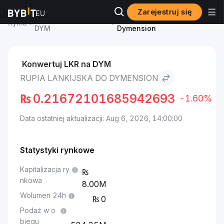
Zarejestruj się
Cena Dymension
Rupia lankijska to
Rynki
DYM
Dymension
Konwertuj LKR na DYM
RUPIA LANKIJSKA DO DYMENSION
₨
0.21672101685942693
-1.60%
Data ostatniej aktualizacji: Aug 6, 2026, 14:00:00
Statystyki rynkowe
Kapitalizacja ry
nkowa
8.00M
Wolumen 24h
0
Podaż w o
biegu