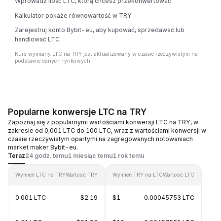
Wprowadź ilość LTC, którą chcesz przekonwertować
Kalkulator pokaże równowartość w TRY
Zarejestruj konto Bybit-eu, aby kupować, sprzedawać lub
handlować LTC
Kurs wymiany LTC na TRY jest aktualizowany w czasie rzeczywistym na
podstawie danych rynkowych.
Popularne konwersje LTC na TRY
Zapoznaj się z popularnymi wartościami konwersji LTC na TRY, w
zakresie od 0,001 LTC do 100 LTC, wraz z wartościami konwersji w
czasie rzeczywistym opartymi na zagregowanych notowaniach
market maker Bybit-eu.
Teraz
24 godz. temu
1 miesiąc temu
1 rok temu
Wymień LTC na TRY
Wartość TRY
Wymień TRY na LTC
Wartość LTC
0.001 LTC
$2.19
$1
0.00045753 LTC