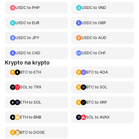
USDC
to
PHP
USDC
to
VND
USDC
to
EUR
USDC
to
GBP
USDC
to
JPY
USDC
to
AUD
USDC
to
CAD
USDC
to
CHF
Krypto na krypto
BTC
to
ETH
BTC
to
ADA
SOL
to
TRX
BTC
to
SOL
ETH
to
SOL
BTC
to
XRP
ETH
to
BNB
SOL
to
AVAX
BTC
to
DOGE