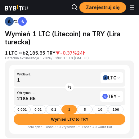
Zarejestruj się
Strona główna
LTC to TRY
Wymień 1 LTC (Litecoin) na TRY (Lira
turecka)
1 LTC ≈ ₺2,185.65 TRY
▼
-0.37%
24h
Ostatnia aktualizacja
：
2026/08/08 15:18
(
GMT+0
)
Wydawaj
LTC
Otrzymaj ~
TRY
0.001
0.01
0.1
1
5
10
100
Wymień LTC to TRY
Zero opłat · Ponad 350 kryptowalut · Ponad 40 walut fiat