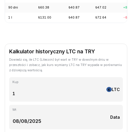
90 dni
₺60.38
₺40.87
₺47.02
+8.2
1 l
₺131.00
₺40.87
₺72.64
-62.
Kalkulator historyczny LTC na TRY
Dowiedz się, ile LTC (Litecoin) był wart w TRY w dowolnym dniu w
przeszłości i zobacz, jak kurs wymiany LTC na TRY wypada w porównaniu
z dzisiejszą wartością.
Kup
LTC
Wł.
Data