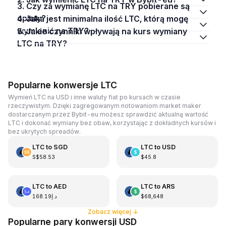
3. Czy za wymianę LTC na TRY pobierane są
opłaty?
4. Jaka jest minimalna ilość LTC, którą mogę
wymienić na TRY?
5. Jakie czynniki wpływają na kurs wymiany
LTC na TRY?
Popularne konwersje LTC
Wymień LTC na USD i inne waluty fiat po kursach w czasie
rzeczywistym. Dzięki zagregowanym notowaniom market maker
dostarczanym przez Bybit-eu możesz sprawdzić aktualną wartość
LTC i dokonać wymiany bez obaw, korzystając z dokładnych kursów i
bez ukrytych spreadów.
LTC
to
SGD
LTC
to
USD
S$58.53
$45.8
LTC
to
AED
LTC
to
ARS
د.إ168.19
$68,648
Zobacz więcej
↓
Popularne pary konwersji USD