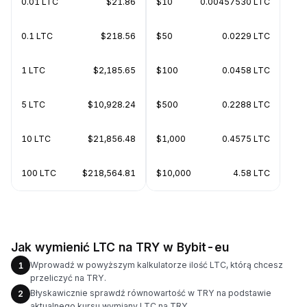
0.01 LTC
$21.86
$10
0.00457530 LTC
0.1 LTC
$218.56
$50
0.0229 LTC
1 LTC
$2,185.65
$100
0.0458 LTC
5 LTC
$10,928.24
$500
0.2288 LTC
10 LTC
$21,856.48
$1,000
0.4575 LTC
100 LTC
$218,564.81
$10,000
4.58 LTC
Jak wymienić LTC na TRY w Bybit-eu
Wprowadź w powyższym kalkulatorze ilość LTC, którą chcesz
1
przeliczyć na TRY.
Błyskawicznie sprawdź równowartość w TRY na podstawie
2
aktualnego kursu wymiany LTC na TRY.