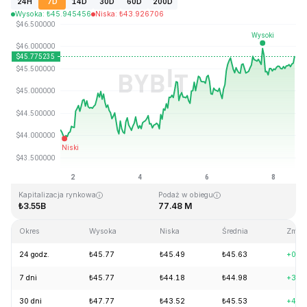
24H
7D
14D
30D
60D
200D
Wysoka
:
₺
45.945456
Niska
:
₺
43.926706
Ostatnia aktualizacja strony: 2026-08-08, 15:18 GMT+0
Historyczne maksimum
Historyczne minimum
₺410.26
₺1.15
Kapitalizacja rynkowa
Podaż w obiegu
₺3.55B
77.48 M
Okres
Wysoka
Niska
Średnia
Zmień
24 godz.
₺45.77
₺45.49
₺45.63
+0.1
7 dni
₺45.77
₺44.18
₺44.98
+3.7
30 dni
₺47.77
₺43.52
₺45.53
+4.5