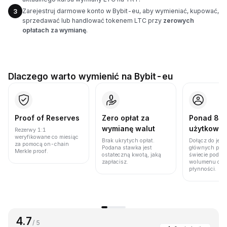
Zarejestruj darmowe konto w Bybit-eu, aby wymieniać, kupować,
3
sprzedawać lub handlować tokenem LTC przy
zerowych
opłatach za wymianę
.
Dlaczego warto wymienić na Bybit-eu
Proof of Reserves
Zero opłat za
Ponad 86 
wymianę walut
użytkown
Rezerwy 1:1
weryfikowane co miesiąc
Brak ukrytych opłat.
Dołącz do jedn
za pomocą on-chain
Podana stawka jest
głównych plat
Merkle proof.
ostateczną kwotą, jaką
świecie pod w
zapłacisz.
wolumenu obro
płynności.
4.7
/ 5