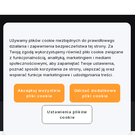
Informacje
Używamy plików cookie niezbędnych do prawidłowego
Usługi
działania i zapewnienia bezpieczeństwa tej strony. Za
Twoją zgodą wykorzystujemy również pliki cookie związane
Obsługa Klienta
z funkcjonalnością, analityką, marketingiem i mediami
społecznościowymi, aby zapamiętać Twoje ustawienia,
poznać sposób korzystania ze strony, ulepszać ją oraz
Produkty
wspierać funkcje marketingowe i udostępniania treści.
Informacje prawne
Akceptuj wszystkie
Odrzuć dodatkowe
pliki cookie
pliki cookie
© 2025-2026 Bybit.eu. All rights reserved.
Ustawienia plików
Warunki świadczenia usług
|
Polityka Prywatności
|
Dane
cookie
firmy (Impressum)
|
Centrum preferencji plików cookie