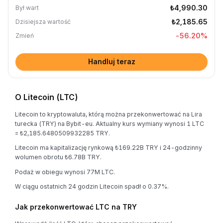
₺4,990.30
Był wart
₺2,185.65
Dzisiejsza wartość
-56.20
%
Zmień
Handluj teraz
O Litecoin (LTC)
Litecoin to kryptowaluta, którą można przekonwertować na Lira
turecka (TRY) na Bybit-eu. Aktualny kurs wymiany wynosi 1 LTC
= ₺2,185.6480509932285 TRY.
Litecoin ma kapitalizację rynkową ₺169.22B TRY i 24-godzinny
wolumen obrotu ₺6.78B TRY.
Podaż w obiegu wynosi 77M LTC.
W ciągu ostatnich 24 godzin Litecoin spadł o 0.37%.
Jak przekonwertować LTC na TRY