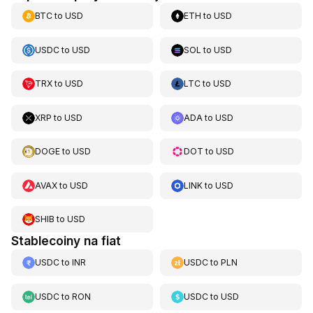
BTC
to
USD
ETH
to
USD
USDC
to
USD
SOL
to
USD
TRX
to
USD
LTC
to
USD
XRP
to
USD
ADA
to
USD
DOGE
to
USD
DOT
to
USD
AVAX
to
USD
LINK
to
USD
SHIB
to
USD
Stablecoiny na fiat
USDC
to
INR
USDC
to
PLN
USDC
to
RON
USDC
to
USD