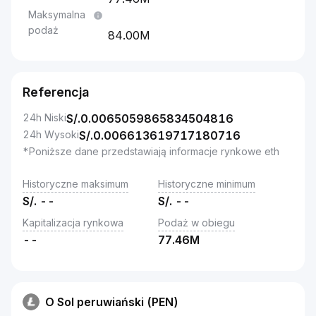
Maksymalna
podaż
84.00M
Referencja
24h Niski
S/.
0.0065059865834504816
24h Wysoki
S/.
0.006613619717180716
*Poniższe dane przedstawiają informacje rynkowe eth
Historyczne maksimum
Historyczne minimum
S/.
--
S/.
--
Kapitalizacja rynkowa
Podaż w obiegu
--
77.46M
O Sol peruwiański (PEN)