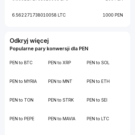
6.562271738010058 LTC
1000 PEN
Odkryj więcej
Popularne pary konwersji dla PEN
PEN to BTC
PEN to XRP
PEN to SOL
PEN to MYRIA
PEN to MNT
PEN to ETH
PEN to TON
PEN to STRK
PEN to SEI
PEN to PEPE
PEN to MAVIA
PEN to LTC