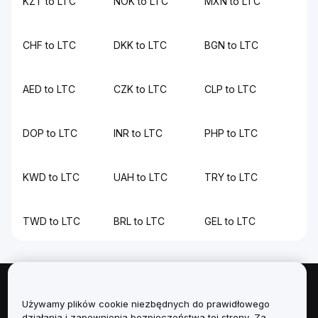
KZT to LTC
NOK to LTC
MXN to LTC
CHF to LTC
DKK to LTC
BGN to LTC
AED to LTC
CZK to LTC
CLP to LTC
DOP to LTC
INR to LTC
PHP to LTC
KWD to LTC
UAH to LTC
TRY to LTC
TWD to LTC
BRL to LTC
GEL to LTC
Informacje
Używamy plików cookie niezbędnych do prawidłowego
działania i zapewnienia bezpieczeństwa tej strony. Za