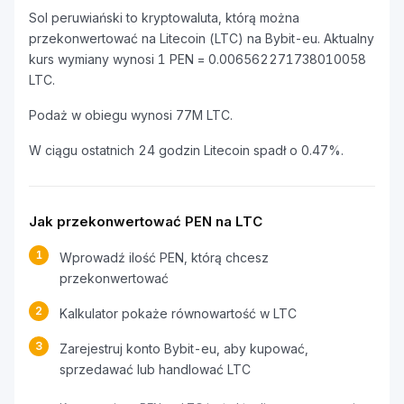
Sol peruwiański to kryptowaluta, którą można
przekonwertować na Litecoin (LTC) na Bybit-eu. Aktualny
kurs wymiany wynosi 1 PEN = 0.006562271738010058
LTC.
Podaż w obiegu wynosi 77M LTC.
W ciągu ostatnich 24 godzin Litecoin spadł o 0.47%.
Jak przekonwertować PEN na LTC
1
Wprowadź ilość PEN, którą chcesz
przekonwertować
2
Kalkulator pokaże równowartość w LTC
3
Zarejestruj konto Bybit-eu, aby kupować,
sprzedawać lub handlować LTC