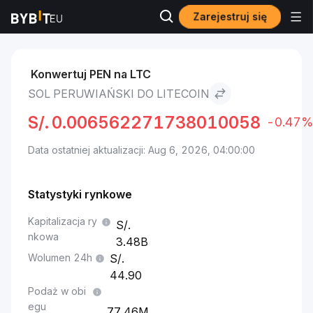
Zarejestruj się
Rynki
Cena Litecoin LTC
Sol peruwiański to Litecoin
Konwertuj PEN na LTC
SOL PERUWIAŃSKI DO LITECOIN
S/.
0.006562271738010058
-0.47%
Data ostatniej aktualizacji: Aug 6, 2026, 04:00:00
Statystyki rynkowe
Kapitalizacja ry
nkowa
3.48B
Wolumen 24h
44.90
Podaż w obi
egu
77.46M