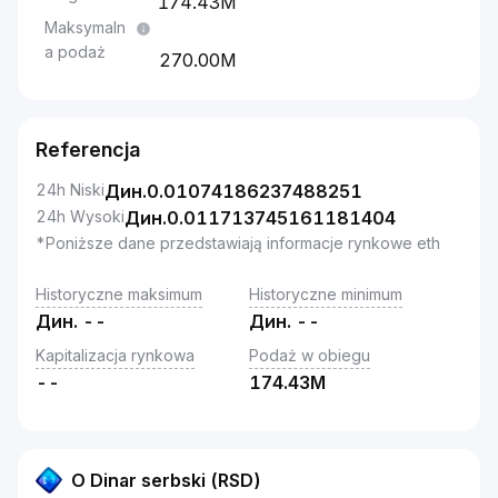
174.43M
Maksymaln
a podaż
270.00M
Referencja
24h Niski
Дин.
0.01074186237488251
24h Wysoki
Дин.
0.011713745161181404
*Poniższe dane przedstawiają informacje rynkowe eth
Historyczne maksimum
Historyczne minimum
Дин.
--
Дин.
--
Kapitalizacja rynkowa
Podaż w obiegu
--
174.43M
O Dinar serbski (RSD)