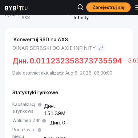
Zarejestruj się
Cena Axie Infinity
Dinar serbski to Axie
Rynki
AXS
Infinity
Konwertuj RSD na AXS
DINAR SERBSKI DO AXIE INFINITY
Дин.
0.011232358373735594
-3.
Data ostatniej aktualizacji: Aug 6, 2026, 06:00:00
Statystyki rynkowe
Kapitalizacj
a rynkowa
151.39M
Wolumen 24h
0
Podaż w o
biegu