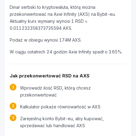
Dinar serbski to kryptowaluta, którą można
przekonwertować na Axie Infinity (AXS) na Bybit-eu.
Aktualny kurs wymiany wynosi 1 RSD =
0.011232358373735594 AXS.
Podaż w obiegu wynosi 174M AXS.
W ciągu ostatnich 24 godzin Axie Infinity spadł o 3.65%.
Jak przekonwertować RSD na AXS
1
Wprowadź ilość RSD, którą chcesz
przekonwertować
2
Kalkulator pokaże równowartość w AXS
3
Zarejestruj konto Bybit-eu, aby kupować,
sprzedawać lub handlować AXS