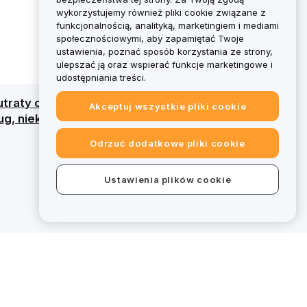
wykorzystujemy również pliki cookie związane z
funkcjonalnością, analityką, marketingiem i mediami
społecznościowymi, aby zapamiętać Twoje
ustawienia, poznać sposób korzystania ze strony,
ulepszać ją oraz wspierać funkcje marketingowe i
udostępniania treści.
traty całego kapitału. Szczegółowy przegląd
Akceptuj wszystkie pliki cookie
g, niektóre oferty na bybit.eu wykraczają
Odrzuć dodatkowe pliki cookie
Ustawienia plików cookie