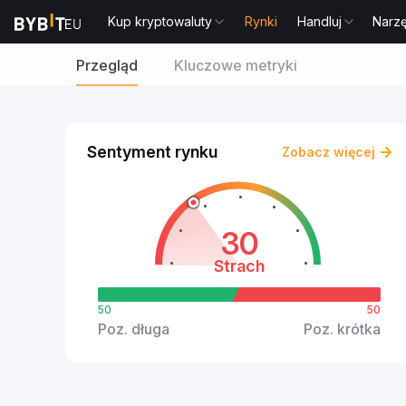
Kup kryptowaluty
Rynki
Handluj
Narz
Przegląd
Kluczowe metryki
Sentyment rynku
Zobacz więcej
30
Strach
50
50
Poz. długa
Poz. krótka