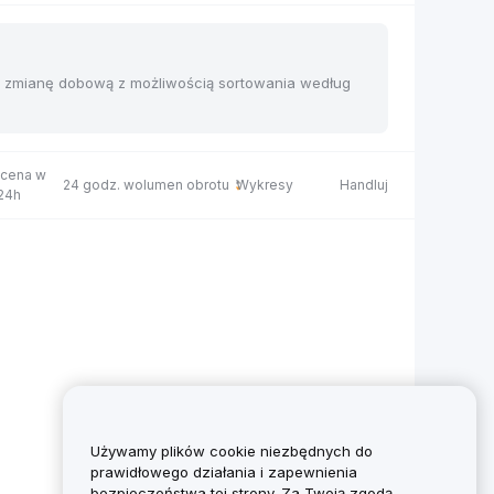
 i zmianę dobową z możliwością sortowania według
 cena w
24 godz. wolumen obrotu
Wykresy
Handluj
 24h
Używamy plików cookie niezbędnych do
prawidłowego działania i zapewnienia
bezpieczeństwa tej strony. Za Twoją zgodą