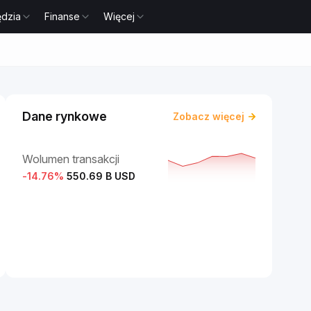
ędzia
Finanse
Więcej
Dane rynkowe
Zobacz więcej
Wolumen transakcji
-14.76
%
550.69 B USD