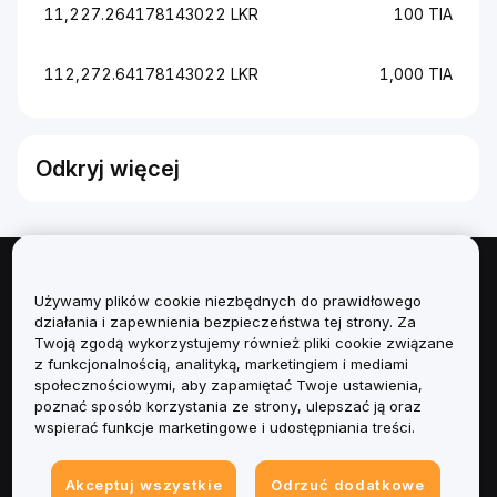
11,227.264178143022 LKR
100 TIA
112,272.64178143022 LKR
1,000 TIA
Odkryj więcej
Informacje
Używamy plików cookie niezbędnych do prawidłowego
działania i zapewnienia bezpieczeństwa tej strony. Za
Usługi
Twoją zgodą wykorzystujemy również pliki cookie związane
z funkcjonalnością, analityką, marketingiem i mediami
społecznościowymi, aby zapamiętać Twoje ustawienia,
Obsługa Klienta
poznać sposób korzystania ze strony, ulepszać ją oraz
wspierać funkcje marketingowe i udostępniania treści.
Produkty
Akceptuj wszystkie
Odrzuć dodatkowe