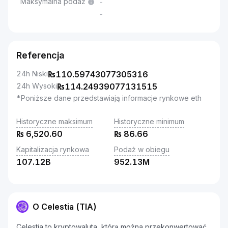
Maksymalna podaż
-
-
Referencja
24h Niski
₨
110.59743077305316
24h Wysoki
₨
114.24939077131515
*Poniższe dane przedstawiają informacje rynkowe eth
Historyczne maksimum
Historyczne minimum
₨
6,520.60
₨
86.66
Kapitalizacja rynkowa
Podaż w obiegu
107.12B
952.13M
O Celestia (TIA)
Celestia to kryptowaluta, którą można przekonwertować