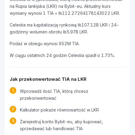
na Rupia lankijska (LKR) na Bybit-eu. Aktualny kurs
wymiany wynosi 1 TIA = ₨112.27264178143022 LKR.
Celestia ma kapitalizację rynkową ₨107.12B LKR i 24-
godzinny wolumen obrotu ₨5.97B LKR.
Podaż w obiegu wynosi 952M TIA.
W ciągu ostatnich 24 godzin Celestia spadł o 1.73%.
Jak przekonwertować TIA na LKR
1
Wprowadź ilość TIA, którą chcesz
przekonwertować
2
Kalkulator pokaże równowartość w LKR
3
Zarejestruj konto Bybit-eu, aby kupować,
sprzedawać lub handlować TIA