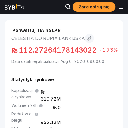
Zarejestruj się
Rynki
Cena Celestia TIA
Celestia to Rupia lankijska
Konwertuj TIA na LKR
CELESTIA DO RUPIA LANKIJSKA
₨
112.27264178143022
-1.73%
Data ostatniej aktualizacji: Aug 6, 2026, 09:00:00
Statystyki rynkowe
Kapitalizacj
a rynkowa
319.72M
Wolumen 24h
0
Podaż w o
biegu
952.13M