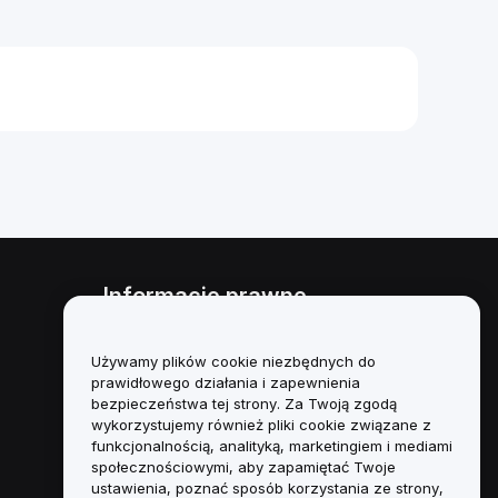
Informacje prawne
Polityka dotycząca konfliktu
interesów
Używamy plików cookie niezbędnych do
prawidłowego działania i zapewnienia
Podsumowanie polityki
bezpieczeństwa tej strony. Za Twoją zgodą
powiernictwa i zarządzania
wykorzystujemy również pliki cookie związane z
funkcjonalnością, analityką, marketingiem i mediami
Informacje ESG
społecznościowymi, aby zapamiętać Twoje
ustawienia, poznać sposób korzystania ze strony,
Biuletyny informacyjne