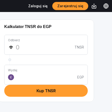
Zarejestruj się
Zaloguj się
Kalkulator TNSR do EGP
Odbierz
TNSR
Wydaj
EGP
£
Kup TNSR