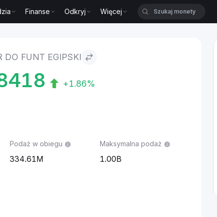
zia
Finanse
Odkryj
Więcej
 DO FUNT EGIPSKI
8418
+1.86%
Podaż w obiegu
Maksymalna podaż
334.61M
1.00B