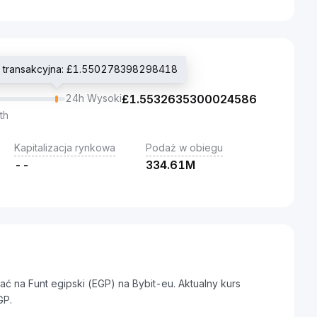
a transakcyjna: £1.550278398298418
24h Wysoki
£
1.5532635300024586
th
Kapitalizacja rynkowa
Podaż w obiegu
--
334.61M
ć na Funt egipski (EGP) na Bybit-eu. Aktualny kurs
GP.