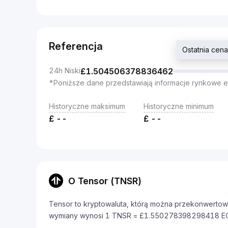
Referencja
Ostatnia cen
24h Niski
£
1.504506378836462
*Poniższe dane przedstawiają informacje rynkowe e
Historyczne maksimum
Historyczne minimum
£
--
£
--
O Tensor (TNSR)
Tensor to kryptowaluta, którą można przekonwertowa
wymiany wynosi 1 TNSR = £1.550278398298418 E