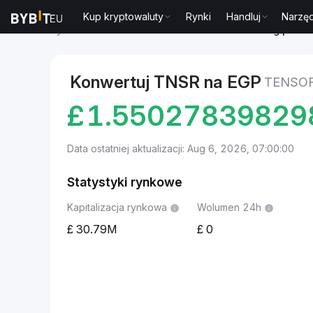
Kup kryptowaluty
Rynki
Handluj
Narzęd
Rynki
Cena Tensor TNSR
Tensor to Funt egipski
Konwertuj TNSR na EGP
TENSOR
£
1.55027839829
Data ostatniej aktualizacji: Aug 6, 2026, 07:00:00
Statystyki rynkowe
Kapitalizacja rynkowa
Wolumen 24h
30.79M
0