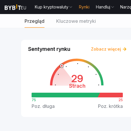
Kup kryptowaluty
Rynki
Handluj
Narz
Przegląd
Kluczowe metryki
Sentyment rynku
Zobacz więcej
29
Strach
75
25
Poz. długa
Poz. krótka