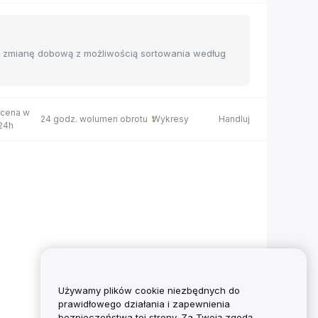
 i zmianę dobową z możliwością sortowania według
 cena w
24 godz. wolumen obrotu
Wykresy
Handluj
 24h
Używamy plików cookie niezbędnych do
prawidłowego działania i zapewnienia
bezpieczeństwa tej strony. Za Twoją zgodą