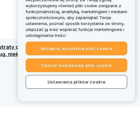
wykorzystujemy również pliki cookie związane z
funkcjonalnością, analityką, marketingiem i mediami
społecznościowymi, aby zapamiętać Twoje
ustawienia, poznać sposób korzystania ze strony,
ulepszać ją oraz wspierać funkcje marketingowe i
udostępniania treści.
traty całego kapitału. Szczegółowy przegląd
Akceptuj wszystkie pliki cookie
g, niektóre oferty na bybit.eu wykraczają
Odrzuć dodatkowe pliki cookie
Ustawienia plików cookie