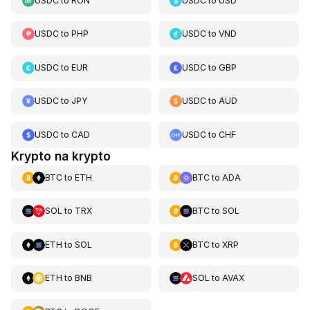
USDC
to
RON
USDC
to
USD
USDC
to
PHP
USDC
to
VND
USDC
to
EUR
USDC
to
GBP
USDC
to
JPY
USDC
to
AUD
USDC
to
CAD
USDC
to
CHF
Krypto na krypto
BTC
to
ETH
BTC
to
ADA
SOL
to
TRX
BTC
to
SOL
ETH
to
SOL
BTC
to
XRP
ETH
to
BNB
SOL
to
AVAX