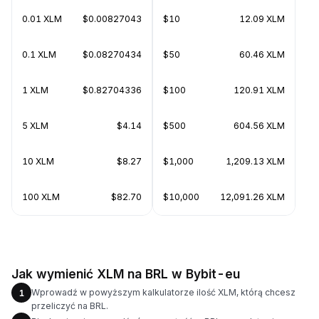
0.01 XLM
$0.00827043
$10
12.09 XLM
0.1 XLM
$0.08270434
$50
60.46 XLM
1 XLM
$0.82704336
$100
120.91 XLM
5 XLM
$4.14
$500
604.56 XLM
10 XLM
$8.27
$1,000
1,209.13 XLM
100 XLM
$82.70
$10,000
12,091.26 XLM
Jak wymienić XLM na BRL w Bybit-eu
Wprowadź w powyższym kalkulatorze ilość XLM, którą chcesz
1
przeliczyć na BRL.