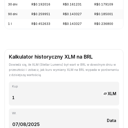
30 dni
R$0.192016
R$0.161231
R$0.179109
-
90 dni
R$0.259951
R$0.143327
R$0.185001
-
1 l
R$0.452633
R$0.143327
R$0.236800
-
Kalkulator historyczny XLM na BRL
Dowiedz się, ile XLM (Stellar Lumens) był wart w BRL w dowolnym dniu w
przeszłości i zobacz, jak kurs wymiany XLM na BRL wypada w porównaniu
z dzisiejszą wartością.
Kup
XLM
Wł.
Data