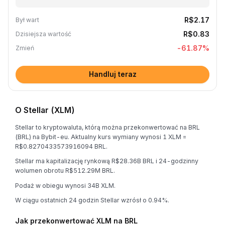
R$2.17
Był wart
R$0.83
Dzisiejsza wartość
-61.87
%
Zmień
Handluj teraz
O Stellar (XLM)
Stellar to kryptowaluta, którą można przekonwertować na BRL
(BRL) na Bybit-eu. Aktualny kurs wymiany wynosi 1 XLM =
R$0.8270433573916094 BRL.
Stellar ma kapitalizację rynkową R$28.36B BRL i 24-godzinny
wolumen obrotu R$512.29M BRL.
Podaż w obiegu wynosi 34B XLM.
W ciągu ostatnich 24 godzin Stellar wzrósł o 0.94%.
Jak przekonwertować XLM na BRL