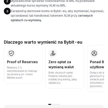
Błyskawicznie sprawdź równowartość w BRL na podstawie
2
aktualnego kursu wymiany XLM na BRL.
Zarejestruj darmowe konto w Bybit-eu, aby wymieniać, kupować,
3
sprzedawać lub handlować tokenem XLM przy
zerowych
opłatach za wymianę
.
Dlaczego warto wymienić na Bybit-eu
Proof of Reserves
Zero opłat za
Ponad 86 
wymianę walut
użytkown
Rezerwy 1:1
weryfikowane co miesiąc
Brak ukrytych opłat.
Dołącz do jedn
za pomocą on-chain
Podana stawka jest
głównych plat
Merkle proof.
ostateczną kwotą, jaką
świecie pod w
zapłacisz.
wolumenu obro
płynności.