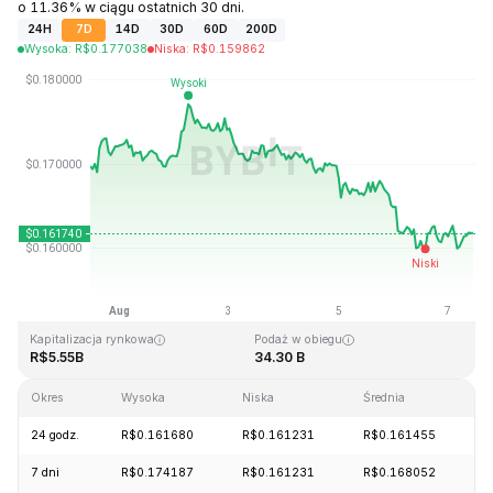
o 11.36% w ciągu ostatnich 30 dni.
24H
7D
14D
30D
60D
200D
Wysoka
:
R$
0.177038
Niska
:
R$
0.159862
Ostatnia aktualizacja strony: 2026-08-07, 10:39 GMT+0
Historyczne maksimum
Historyczne minimum
R$0.875563
R$0.000476
Kapitalizacja rynkowa
Podaż w obiegu
R$5.55B
34.30 B
Okres
Wysoka
Niska
Średnia
Z
24 godz.
R$0.161680
R$0.161231
R$0.161455
+
7 dni
R$0.174187
R$0.161231
R$0.168052
-