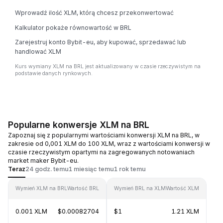
Wprowadź ilość XLM, którą chcesz przekonwertować
Kalkulator pokaże równowartość w BRL
Zarejestruj konto Bybit-eu, aby kupować, sprzedawać lub
handlować XLM
Kurs wymiany XLM na BRL jest aktualizowany w czasie rzeczywistym na
podstawie danych rynkowych.
Popularne konwersje XLM na BRL
Zapoznaj się z popularnymi wartościami konwersji XLM na BRL, w
zakresie od 0,001 XLM do 100 XLM, wraz z wartościami konwersji w
czasie rzeczywistym opartymi na zagregowanych notowaniach
market maker Bybit-eu.
Teraz
24 godz. temu
1 miesiąc temu
1 rok temu
Wymień XLM na BRL
Wartość BRL
Wymień BRL na XLM
Wartość XLM
0.001 XLM
$0.00082704
$1
1.21 XLM