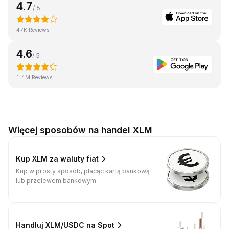
4.7
/ 5
47K Reviews
4.6
/ 5
1.4M Reviews
Więcej sposobów na handel XLM
Kup XLM za waluty fiat
Kup w prosty sposób, płacąc kartą bankową
lub przelewem bankowym.
Handluj XLM/USDC na Spot