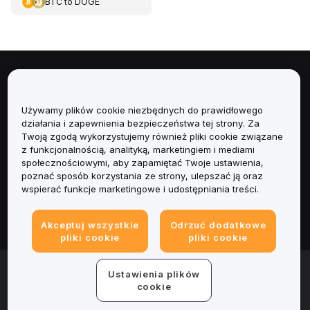
BTC
to
DOGE
Informacje
Używamy plików cookie niezbędnych do prawidłowego
Usługi
działania i zapewnienia bezpieczeństwa tej strony. Za
Twoją zgodą wykorzystujemy również pliki cookie związane
Obsługa Klienta
z funkcjonalnością, analityką, marketingiem i mediami
społecznościowymi, aby zapamiętać Twoje ustawienia,
poznać sposób korzystania ze strony, ulepszać ją oraz
Produkty
wspierać funkcje marketingowe i udostępniania treści.
Informacje prawne
Akceptuj wszystkie
Odrzuć dodatkowe
pliki cookie
pliki cookie
© 2025-2026 Bybit.eu. All rights reserved.
Ustawienia plików
Warunki świadczenia usług
|
Polityka Prywatności
|
Dane
cookie
firmy (Impressum)
|
Centrum preferencji plików cookie