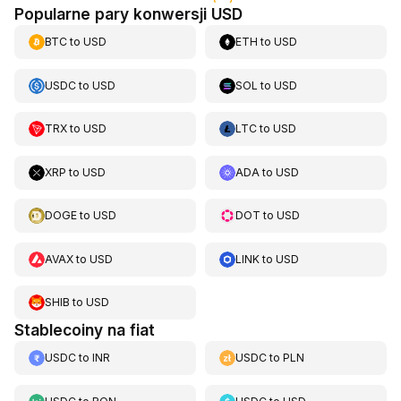
Popularne pary konwersji USD
BTC
to
USD
ETH
to
USD
USDC
to
USD
SOL
to
USD
TRX
to
USD
LTC
to
USD
XRP
to
USD
ADA
to
USD
DOGE
to
USD
DOT
to
USD
AVAX
to
USD
LINK
to
USD
SHIB
to
USD
Stablecoiny na fiat
USDC
to
INR
USDC
to
PLN