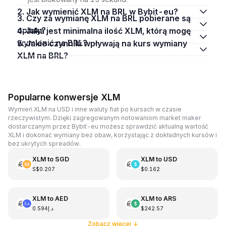
2. Jak wymienić XLM na BRL w Bybit-eu?
3. Czy za wymianę XLM na BRL pobierane są
opłaty?
4. Jaka jest minimalna ilość XLM, którą mogę
wymienić na BRL?
5. Jakie czynniki wpływają na kurs wymiany
XLM na BRL?
Popularne konwersje XLM
Wymień XLM na USD i inne waluty fiat po kursach w czasie
rzeczywistym. Dzięki zagregowanym notowaniom market maker
dostarczanym przez Bybit-eu możesz sprawdzić aktualną wartość
XLM i dokonać wymiany bez obaw, korzystając z dokładnych kursów i
bez ukrytych spreadów.
XLM
to
SGD
XLM
to
USD
S$0.207
$0.162
XLM
to
AED
XLM
to
ARS
د.إ0.594
$242.57
Zobacz więcej
↓