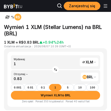
Zarejestruj się
Strona główna
XLM to BRL
Wymień 1 XLM (Stellar Lumens) na BRL
(BRL)
1 XLM ≈ R$0.83 BRL
▲
+0.94%
24h
Ostatnia aktualizacja
：
2026/08/07 10:39
(
GMT+0
)
Wydawaj
XLM
Otrzymaj ~
BRL
0.001
0.01
0.1
1
5
10
100
Wymień XLM to BRL
Zero opłat · Ponad 350 kryptowalut · Ponad 40 walut fiat