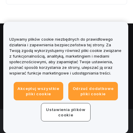
Informacje
Używamy plików cookie niezbędnych do prawidłowego
działania i zapewnienia bezpieczeństwa tej strony. Za
Twoją zgodą wykorzystujemy również pliki cookie związane
Usługi
z funkcjonalnością, analityką, marketingiem i mediami
społecznościowymi, aby zapamiętać Twoje ustawienia,
Obsługa Klienta
poznać sposób korzystania ze strony, ulepszać ją oraz
wspierać funkcje marketingowe i udostępniania treści.
Produkty
Akceptuj wszystkie
Odrzuć dodatkowe
pliki cookie
pliki cookie
Informacje prawne
Ustawienia plików
cookie
© 2025-2026 Bybit.eu. Wszystkie prawa zastrzeżone.
Warunki świadczenia usług
|
Polityka Prywatności
|
Dane
firmy (Impressum)
|
Centrum preferencji plików cookie