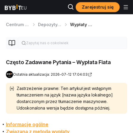
Zarejestruj się
Centrum pomocy
Depozyty/wypłaty waluty FIAT
Wypłaty waluty FIAT
Często Zadawane Pytania – Wypłata Fiata
Ostatnia aktualizacja: 2026-07-12 17:04:03
Zastrzeżenie prawne: Ten artykuł jest wstępnym
tłumaczeniem na język [nazwa języka lokalnego]
dostarczonym przez tłumaczenie maszynowe.
Udoskonalona wersja będzie dostępna później.
Informacje ogólne
Związana z metodą wypłaty