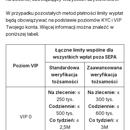
W przypadku pozostałych metod płatności limity wypłat 
będą obowiązywać na podstawie poziomów KYC i VIP 
Twojego konta. Więcej informacji można znaleźć w 
poniższej tabeli.
Łączne limity wspólne dla 
wszystkich wpłat poza SEPA
Poziom VIP
Standardowa 
Zaawansowana 
weryfikacja 
weryfikacja 
tożsamości
tożsamości
Na zlecenie:
 ≤ 
Na zlecenie:
 ≤ 
250 tys.
300 tys.
Codziennie: 
≤ 
Codziennie: 
≤ 
500 tys.
600 tys.
VIP 0
Co tydzień: 
≤ 
Co tydzień: 
≤ 
2,5M
3M