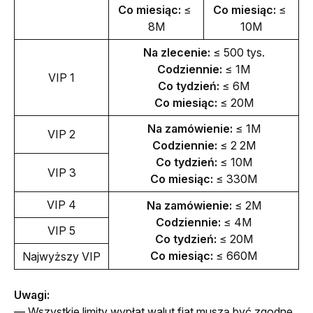
Co miesiąc: 
≤ 
Co miesiąc: 
≤ 
8M
10M
Na zlecenie: 
≤ 500 tys.
Codziennie: 
≤ 1M
VIP 1
Co tydzień: 
≤ 6M
Co miesiąc: 
≤ 20M
Na zamówienie: 
≤ 1M
VIP 2
Codziennie: 
≤ 2 2M
Co tydzień: 
≤ 10M
VIP 3
Co miesiąc: 
≤ 330M
VIP 4
Na zamówienie: 
≤ 2M
Codziennie: 
≤ 4M
VIP 5
Co tydzień: 
≤ 20M
Co miesiąc: 
≤ 660M
Najwyższy VIP
Uwagi:
— Wszystkie limity wypłat walut fiat muszą być zgodne 