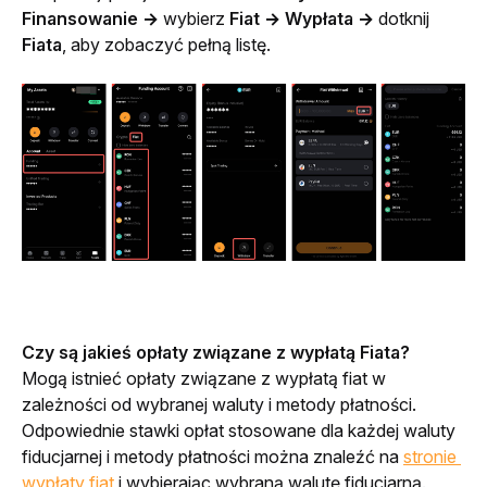
Finansowanie → 
wybierz 
Fiat → Wypłata → 
dotknij 
Fiata
, aby zobaczyć pełną listę.
Czy są jakieś opłaty związane z wypłatą Fiata?
Mogą istnieć opłaty związane z wypłatą fiat w 
zależności od wybranej waluty i metody płatności. 
Odpowiednie stawki opłat stosowane dla każdej waluty 
fiducjarnej i metody płatności można znaleźć na 
stronie 
wypłaty fiat
 i wybierając wybraną walutę fiducjarną.