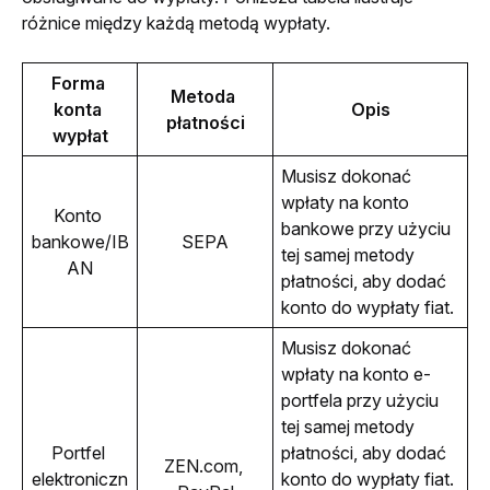
różnice między każdą metodą wypłaty.
Forma 
Metoda 
konta 
Opis
płatności
wypłat
Musisz dokonać 
wpłaty na konto 
Konto 
bankowe przy użyciu 
bankowe/IB
SEPA
tej samej metody 
AN
płatności, aby dodać 
konto do wypłaty fiat.
Musisz dokonać 
wpłaty na konto e-
portfela przy użyciu 
tej samej metody 
Portfel 
płatności, aby dodać 
ZEN.com, 
elektroniczn
konto do wypłaty fiat.