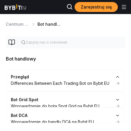
Zarejestruj się
Centrum pomocy
Bot handlowy
Bot handlowy
Przegląd
Differences Between Each Trading Bot on Bybit EU
Bot Grid Spot
Wprowadzenie do bota Spot Grid na Bybit EU
Często Zadawane Pytania — Bot Spot Grid
Bot DCA
Obliczenia P&L (Bot Grid Punktowy)
Wprowadzenie do handlu DCA na Bybit EU
Jak działa funkcja Trailing Up w Bocie Spot Grid
FAQ — Dollar-Cost-Averaging (DCA) Bot