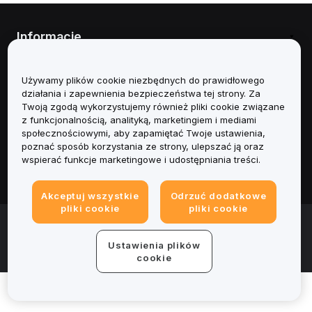
Jak zacząć z botem Spot Grid na Bybit EU
How to Get Started with DCA Trading on Bybit EU
Informacje
Usługi
Używamy plików cookie niezbędnych do prawidłowego
działania i zapewnienia bezpieczeństwa tej strony. Za
Obsługa Klienta
Twoją zgodą wykorzystujemy również pliki cookie związane
z funkcjonalnością, analityką, marketingiem i mediami
społecznościowymi, aby zapamiętać Twoje ustawienia,
Produkty
poznać sposób korzystania ze strony, ulepszać ją oraz
wspierać funkcje marketingowe i udostępniania treści.
Informacje prawne
Akceptuj wszystkie
Odrzuć dodatkowe
pliki cookie
pliki cookie
© 2025-2026 Bybit.eu. Wszystkie prawa zastrzeżone.
Warunki świadczenia usług
|
Polityka Prywatności
|
Dane
Ustawienia plików
firmy (Impressum)
|
Centrum preferencji plików cookie
cookie