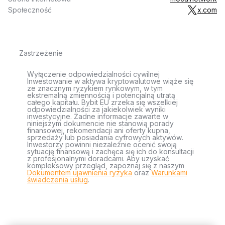
Społeczność
x.com
Zastrzeżenie
Wyłączenie odpowiedzialności cywilnej
Inwestowanie w aktywa kryptowalutowe wiąże się
ze znacznym ryzykiem rynkowym, w tym
ekstremalną zmiennością i potencjalną utratą
całego kapitału. Bybit EU zrzeka się wszelkiej
odpowiedzialności za jakiekolwiek wyniki
inwestycyjne. Żadne informacje zawarte w
niniejszym dokumencie nie stanowią porady
finansowej, rekomendacji ani oferty kupna,
sprzedaży lub posiadania cyfrowych aktywów.
Inwestorzy powinni niezależnie ocenić swoją
sytuację finansową i zachęca się ich do konsultacji
z profesjonalnymi doradcami. Aby uzyskać
kompleksowy przegląd, zapoznaj się z naszym
Dokumentem ujawnienia ryzyka
oraz
Warunkami
świadczenia usług
.