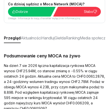
Co dzisiaj sądzisz o Moca Network (MOCA)?
Dobrze
Słabo
Uwaga: Informacje te mają charakter wyłącznie informacyjny.
Przegląd
Aktualności
Handluj
Giełda
Ranking
Media społeczn
Podsumowanie ceny MOCA na żywo
Na dzień 7 sie 2026 łączna kapitalizacja rynkowa MOCA
wynosi CHF25.94M, co stanowi zmianę o -0.55% w ciągu
ostatnich 24 godzin. Aktualna cena MOCA to CHF0.00612878,
a 24-godzinny wolumen tradingu wynosi CHF2.78M. Podaż w
obiegu MOCA wynosi 4.23B, przy czym maksymalna podaż to
8.89B. Pod względem kapitalizacji rynkowej MOCA zajmuje
595 miejsce w rankingu kryptowalut. W ciągu ostatnich 24
godzin najwyższy kurs MOCA wyniósł CHF0.006209, a
najniższy CHF0.00605097.