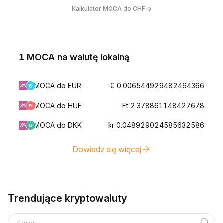
→
Kalkulator MOCA do CHF
1 MOCA na walutę lokalną
MOCA do EUR
€ 0.006544929482464366
MOCA do HUF
Ft 2.378861148427678
MOCA do DKK
kr 0.048929024585632586
Dowiedz się więcej
Trendujące kryptowaluty
Szukaj