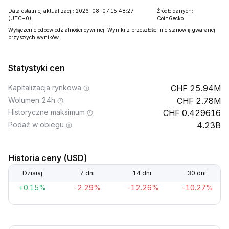
Data ostatniej aktualizacji: 2026-08-07 15:48:27
Źródło danych:
(UTC+0)
CoinGecko
Wyłączenie odpowiedzialności cywilnej: Wyniki z przeszłości nie stanowią gwarancji
przyszłych wyników.
Statystyki cen
Kapitalizacja rynkowa
25.94M
Wolumen 24h
2.78M
Historyczne maksimum
0.429616
Podaż w obiegu
4.23B
Historia ceny (USD)
Dzisiaj
7 dni
14 dni
30 dni
+0.15%
-2.29%
-12.26%
-10.27%