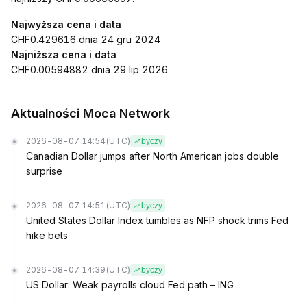
Najwyższa cena i data
CHF0.429616 dnia 24 gru 2024
Najniższa cena i data
CHF0.00594882 dnia 29 lip 2026
Aktualności Moca Network
2026-08-07 14:54
(UTC)
byczy
Canadian Dollar jumps after North American jobs double
surprise
2026-08-07 14:51
(UTC)
byczy
United States Dollar Index tumbles as NFP shock trims Fed
hike bets
2026-08-07 14:39
(UTC)
byczy
US Dollar: Weak payrolls cloud Fed path – ING