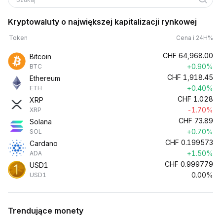
Kryptowaluty o największej kapitalizacji rynkowej
Token
Cena i 24H%
CHF
64,968.00
Bitcoin
+0.90%
BTC
CHF
1,918.45
Ethereum
+0.40%
ETH
CHF
1.028
XRP
-1.70%
XRP
CHF
73.89
Solana
+0.70%
SOL
CHF
0.199573
Cardano
+1.50%
ADA
CHF
0.999779
USD1
0.00%
USD1
Trendujące monety