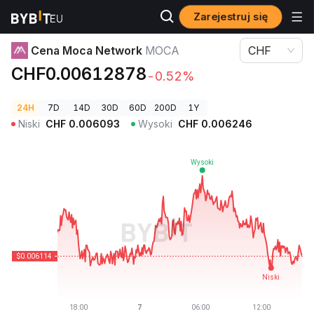
Zarejestruj się
Ceny kryptowalut
Cena Moca Network MOCA
Cena Moca Network
MOCA
CHF
CHF0.00612878
-0.52%
24H
7D
14D
30D
60D
200D
1Y
Niski
CHF
0.006093
Wysoki
CHF
0.006246