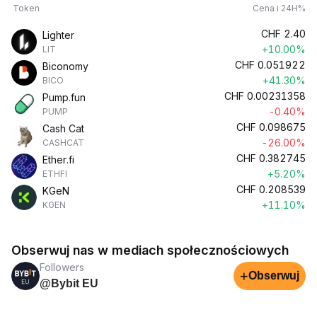
Token
Cena i 24H%
CHF
2.40
Lighter
+10.00%
LIT
CHF
0.051922
Biconomy
+41.30%
BICO
CHF
0.00231358
Pump.fun
-0.40%
PUMP
CHF
0.098675
Cash Cat
-26.00%
CASHCAT
CHF
0.382745
Ether.fi
+5.20%
ETHFI
CHF
0.208539
KGeN
+11.10%
KGEN
Obserwuj nas w mediach społecznościowych
Followers
+
Obserwuj
@Bybit EU