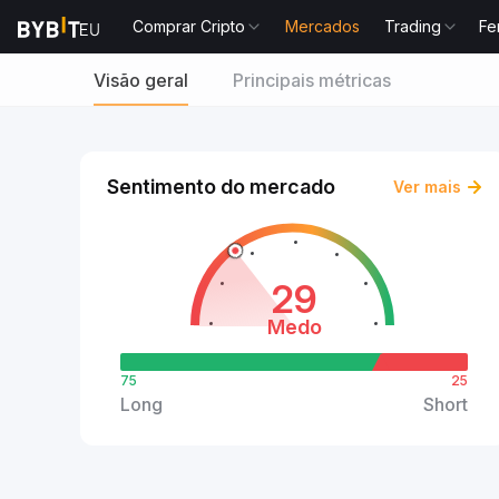
Comprar Cripto
Mercados
Trading
Fe
Visão geral
Principais métricas
Sentimento do mercado
Ver mais
29
Medo
75
25
Long
Short