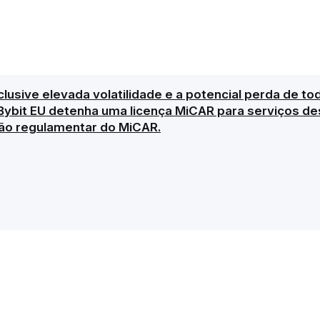
clusive elevada volatilidade e a potencial perda de to
Bybit EU detenha uma licença MiCAR para serviços des
ão regulamentar do MiCAR.