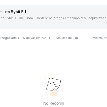
 - na Bybit EU
 na Bybit EU, incluindo . Confere os preços em tempo real, capitaliza
o negociado
% de var. em 24h
Máxima de 24h
Mínima de
No Records