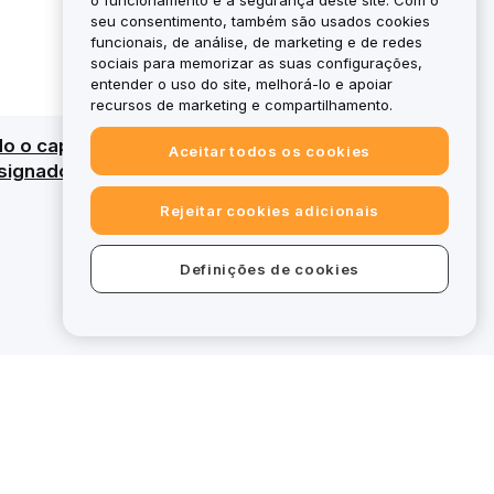
o funcionamento e a segurança deste site. Com o
seu consentimento, também são usados cookies
funcionais, de análise, de marketing e de redes
sociais para memorizar as suas configurações,
entender o uso do site, melhorá-lo e apoiar
recursos de marketing e compartilhamento.
do o capital. Para uma visão geral detalhada,
Aceitar todos os cookies
ignados, certas ofertas na bybit.eu
Rejeitar cookies adicionais
Definições de cookies