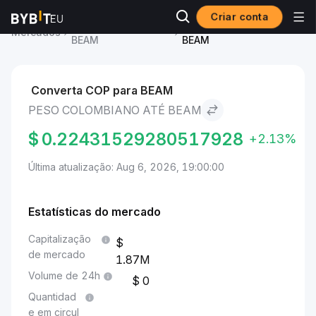
Criar conta
Preço de BEAM
Peso colombiano to
Mercados
BEAM
BEAM
Converta COP para BEAM
PESO COLOMBIANO ATÉ BEAM
$
0.22431529280517928
+2.13%
Última atualização: Aug 6, 2026, 19:00:00
Estatísticas do mercado
Capitalização
de mercado
1.87M
Volume de 24h
0
Quantidad
e em circul