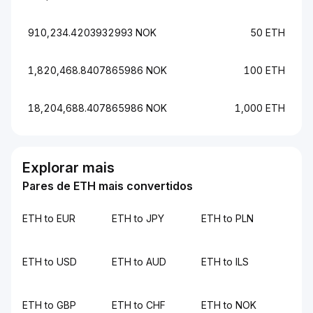
910,234.4203932993 NOK
50 ETH
1,820,468.8407865986 NOK
100 ETH
18,204,688.407865986 NOK
1,000 ETH
Explorar mais
Pares de ETH mais convertidos
ETH to EUR
ETH to JPY
ETH to PLN
ETH to USD
ETH to AUD
ETH to ILS
ETH to GBP
ETH to CHF
ETH to NOK