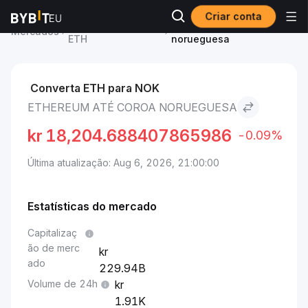
Criar conta
Preço de Ethereum
Ethereum to Coroa
Mercados
ETH
norueguesa
Converta ETH para NOK
ETHEREUM ATÉ COROA NORUEGUESA
kr
18,204.688407865986
-0.09%
Última atualização: Aug 6, 2026, 21:00:00
Estatísticas do mercado
Capitalizaç
ão de merc
ado
229.94B
Volume de 24h
1.91K