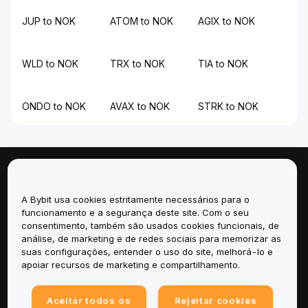
JUP to NOK
ATOM to NOK
AGIX to NOK
WLD to NOK
TRX to NOK
TIA to NOK
ONDO to NOK
AVAX to NOK
STRK to NOK
Sobre
A Bybit usa cookies estritamente necessários para o
Serviços
funcionamento e a segurança deste site. Com o seu
consentimento, também são usados cookies funcionais, de
análise, de marketing e de redes sociais para memorizar as
Suporte
suas configurações, entender o uso do site, melhorá-lo e
apoiar recursos de marketing e compartilhamento.
Produtos
Aceitar todos os
Rejeitar cookies