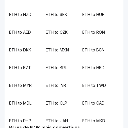
ETH to NZD
ETH to SEK
ETH to HUF
ETH to AED
ETH to CZK
ETH to RON
ETH to DKK
ETH to MXN
ETH to BGN
ETH to KZT
ETH to BRL
ETH to HKD
ETH to MYR
ETH to INR
ETH to TWD
ETH to MDL
ETH to CLP
ETH to CAD
ETH to PHP
ETH to UAH
ETH to MKD
Pares de NOK mais convertidos