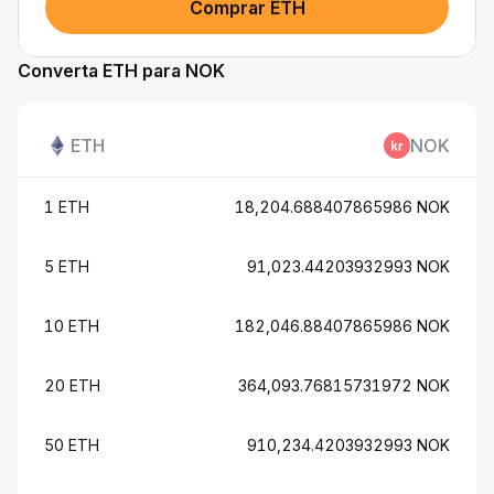
Comprar ETH
Converta ETH para NOK
ETH
NOK
1 ETH
18,204.688407865986 NOK
5 ETH
91,023.44203932993 NOK
10 ETH
182,046.88407865986 NOK
20 ETH
364,093.76815731972 NOK
50 ETH
910,234.4203932993 NOK