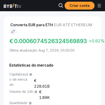
Criar conta
Mercados
Preço de Ethereum ETH
EUR to Ethereum
Converta EUR para ETH
EUR ATÉ ETHEREUM
€
0.0006074526324569893
+0.92%
Última atualização: Aug 7, 2026, 05:00:00
Estatísticas do mercado
Capitalizaçã
o de merca
do
228.61B
Volume de 24h
1.89K
Quantidade