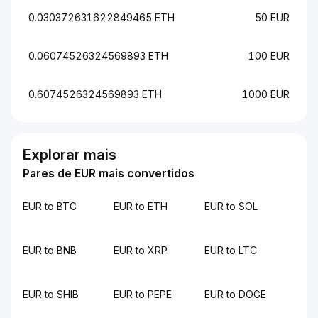
0.030372631622849465 ETH
50 EUR
0.06074526324569893 ETH
100 EUR
0.6074526324569893 ETH
1000 EUR
Explorar mais
Pares de EUR mais convertidos
EUR to BTC
EUR to ETH
EUR to SOL
EUR to BNB
EUR to XRP
EUR to LTC
EUR to SHIB
EUR to PEPE
EUR to DOGE