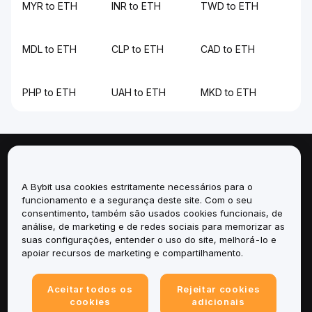
MYR to ETH
INR to ETH
TWD to ETH
MDL to ETH
CLP to ETH
CAD to ETH
PHP to ETH
UAH to ETH
MKD to ETH
Sobre
A Bybit usa cookies estritamente necessários para o
Serviços
funcionamento e a segurança deste site. Com o seu
consentimento, também são usados cookies funcionais, de
análise, de marketing e de redes sociais para memorizar as
Suporte
suas configurações, entender o uso do site, melhorá-lo e
apoiar recursos de marketing e compartilhamento.
Produtos
Aceitar todos os
Rejeitar cookies
Legal
cookies
adicionais