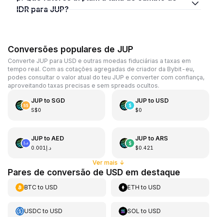
IDR para JUP?
Conversões populares de JUP
Converte JUP para USD e outras moedas fiduciárias a taxas em
tempo real. Com as cotações agregadas de criador da Bybit-eu,
podes consultar o valor atual do teu JUP e converter com confiança,
aproveitando taxas precisas e sem spreads ocultos.
JUP
to
SGD
JUP
to
USD
S$0
$0
JUP
to
AED
JUP
to
ARS
د.إ0.001
$0.421
Ver mais
↓
Pares de conversão de USD em destaque
BTC
to
USD
ETH
to
USD
USDC
to
USD
SOL
to
USD