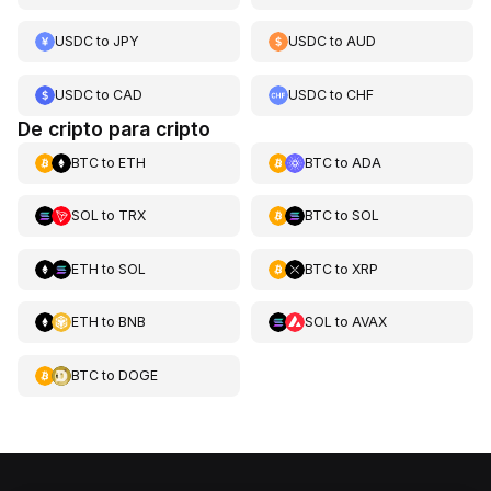
USDC
to
JPY
USDC
to
AUD
USDC
to
CAD
USDC
to
CHF
De cripto para cripto
BTC
to
ETH
BTC
to
ADA
SOL
to
TRX
BTC
to
SOL
ETH
to
SOL
BTC
to
XRP
ETH
to
BNB
SOL
to
AVAX
BTC
to
DOGE