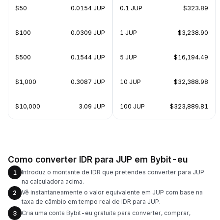
$50
0.0154 JUP
0.1 JUP
$323.89
$100
0.0309 JUP
1 JUP
$3,238.90
$500
0.1544 JUP
5 JUP
$16,194.49
$1,000
0.3087 JUP
10 JUP
$32,388.98
$10,000
3.09 JUP
100 JUP
$323,889.81
Como converter IDR para JUP em Bybit-eu
Introduz o montante de IDR que pretendes converter para JUP
1
na calculadora acima.
Vê instantaneamente o valor equivalente em JUP com base na
2
taxa de câmbio em tempo real de IDR para JUP.
Cria uma conta Bybit-eu gratuita para converter, comprar,
3