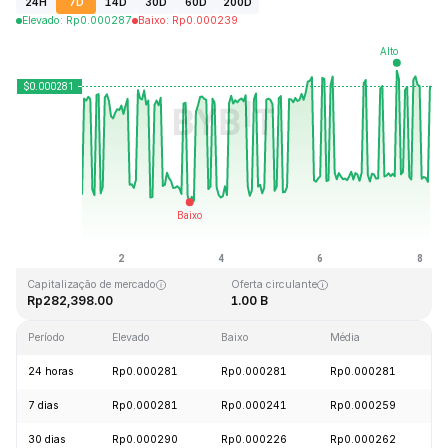
24H
7D
14D
30D
60D
200D
Elevado
:
Rp
0.000287
Baixo
:
Rp
0.000239
Última atualização: 2026-08-08, 04:42 GMT+0
Máximo histórico
Mínimo histórico
Rp0.128999
Rp0.000004
Capitalização de mercado
Oferta circulante
Rp282,398.00
1.00 B
Período
Elevado
Baixo
Média
A
24 horas
Rp0.000281
Rp0.000281
Rp0.000281
+
7 dias
Rp0.000281
Rp0.000241
Rp0.000259
+
30 dias
Rp0.000290
Rp0.000226
Rp0.000262
+