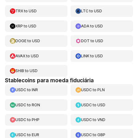
TRX
to
USD
LTC
to
USD
XRP
to
USD
ADA
to
USD
DOGE
to
USD
DOT
to
USD
AVAX
to
USD
LINK
to
USD
SHIB
to
USD
Stablecoins para moeda fiduciária
USDC
to
INR
USDC
to
PLN
USDC
to
RON
USDC
to
USD
USDC
to
PHP
USDC
to
VND
USDC
to
EUR
USDC
to
GBP