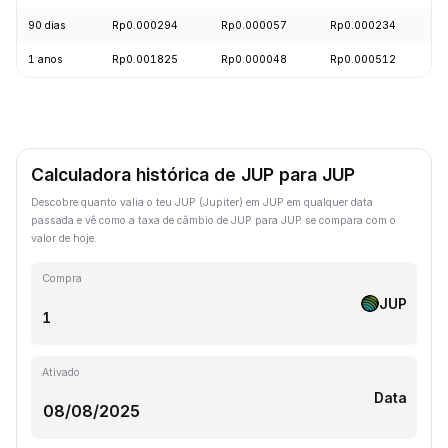
90 dias
Rp0.000294
Rp0.000057
Rp0.000234
+
1 anos
Rp0.001825
Rp0.000048
Rp0.000512
-
Calculadora histórica de JUP para JUP
Descobre quanto valia o teu JUP (Jupiter) em JUP em qualquer data
passada e vê como a taxa de câmbio de JUP para JUP se compara com o
valor de hoje.
Compra
JUP
Ativado
Data