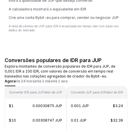
Insira a quantidade de JUP que deseja converter
A calculadora mostrará o equivalente em IDR
Crie uma conta Bybit-eu para comprar, vender ou negociar JUP
A taxa de câmbio de JUP para IDR é atualizada em tempo real com base nos
dados do mercado.
Conversões populares de IDR para JUP
Explora montantes de conversão populares de IDR para JUP, de
0,001 IDR a 100 IDR, com valores de conversão em tempo real
baseados nas cotações agregadas de criador da Bybit-eu.
Agora
Há 24 horas
Há 1 mês
Há 1 ano
Converter IDR para JUP
Valor de JUP
Converter JUP para IDR
Valor de IDR
$1
0.00030875 JUP
0.001 JUP
$3.24
$10
0.00308747 JUP
0.01 JUP
$32.39