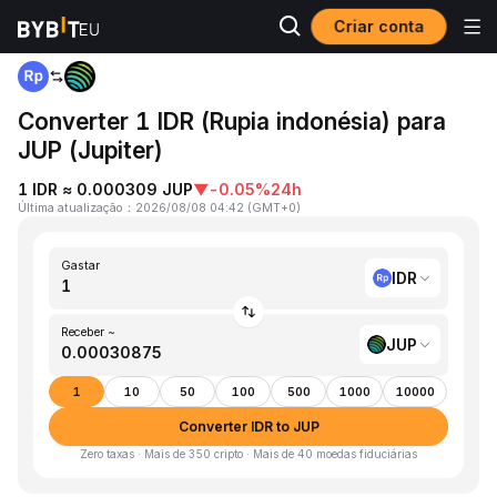
Criar conta
Página inicial
IDR to JUP
Converter 1 IDR (Rupia indonésia) para
JUP (Jupiter)
1 IDR ≈ 0.000309 JUP
▼
-0.05%
24h
Última atualização
：
2026/08/08 04:42
(
GMT+0
)
Gastar
IDR
Receber ~
JUP
1
10
50
100
500
1000
10000
Converter IDR to JUP
Zero taxas · Mais de 350 cripto · Mais de 40 moedas fiduciárias