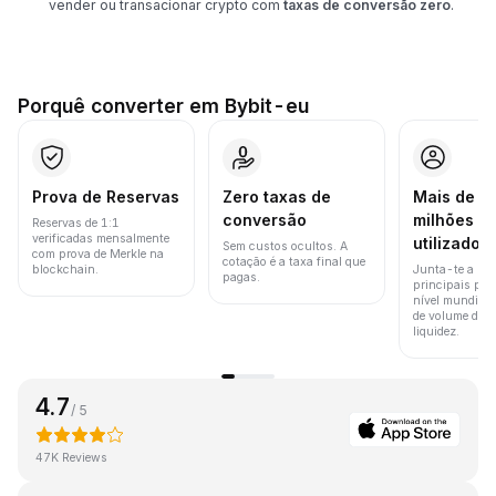
vender ou transacionar crypto com
taxas de conversão zero
.
Porquê converter em Bybit-eu
Prova de Reservas
Zero taxas de
Mais de 8
conversão
milhões d
Reservas de 1:1
verificadas mensalmente
utilizador
Sem custos ocultos. A
com prova de Merkle na
cotação é a taxa final que
blockchain.
Junta-te a um
pagas.
principais pla
nível mundial 
de volume de t
liquidez.
4.7
/ 5
47K Reviews