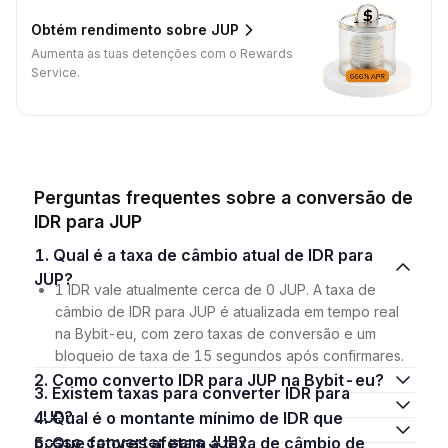
Obtém rendimento sobre JUP
Aumenta as tuas detenções com o Rewards
Service.
Perguntas frequentes sobre a conversão de
IDR para JUP
1. Qual é a taxa de câmbio atual de IDR para
JUP?
1 IDR vale atualmente cerca de 0 JUP. A taxa de
câmbio de IDR para JUP é atualizada em tempo real
na Bybit-eu, com zero taxas de conversão e um
bloqueio de taxa de 15 segundos após confirmares.
2. Como converto IDR para JUP na Bybit-eu?
3. Existem taxas para converter IDR para
JUP?
4. Qual é o montante mínimo de IDR que
posso converter para JUP?
5. Que fatores afetam a taxa de câmbio de