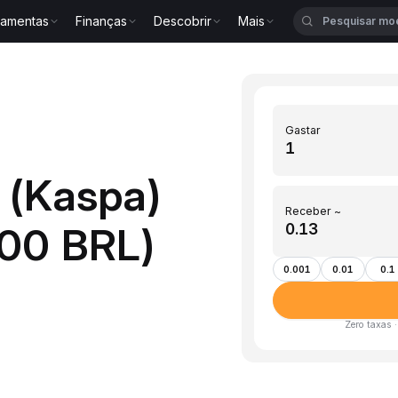
ramentas
Finanças
Descobrir
Mais
Gastar
 (Kaspa)
Receber ~
000 BRL)
0.001
0.01
0.1
Zero taxas 