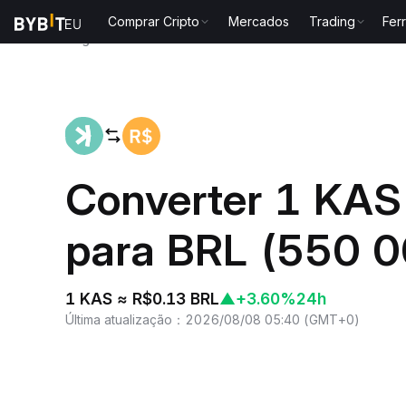
Comprar Cripto
Mercados
Trading
Fer
Página inicial
KAS to BRL
Converter 1 KAS
para BRL (550 
1 KAS ≈ R$0.13 BRL
▲
+3.60%
24h
Última atualização
：
2026/08/08 05:40
(
GMT+0
)