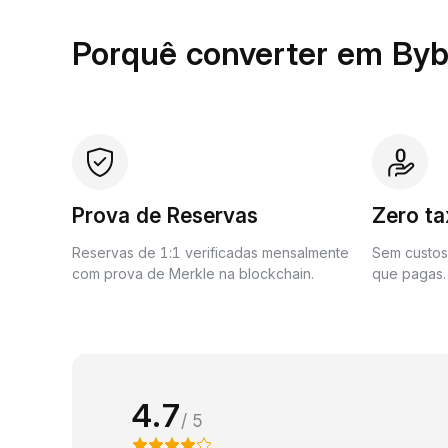
Porquê converter em Byb
Prova de Reservas
Zero t
Reservas de 1:1 verificadas mensalmente
Sem custos 
com prova de Merkle na blockchain.
que pagas.
4.7
/ 5