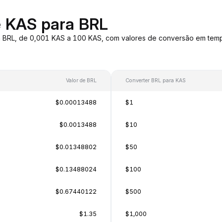
e KAS para BRL
 BRL, de 0,001 KAS a 100 KAS, com valores de conversão em temp
Valor de BRL
Converter BRL para KAS
$0.00013488
$1
$0.0013488
$10
$0.01348802
$50
$0.13488024
$100
$0.67440122
$500
$1.35
$1,000