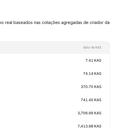
o real baseados nas cotações agregadas de criador da
Valor de KAS
7.41 KAS
74.14 KAS
370.70 KAS
741.40 KAS
3,706.99 KAS
7,413.98 KAS