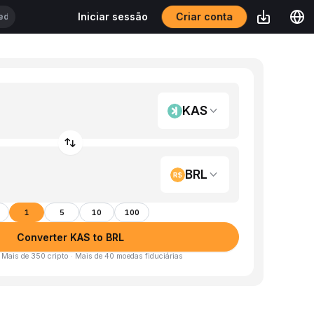
Criar conta
Iniciar sessão
KAS
BRL
1
5
10
100
Converter KAS to BRL
· Mais de 350 cripto · Mais de 40 moedas fiduciárias