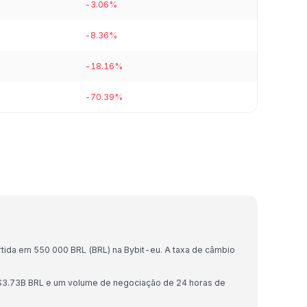
-3.06%
-8.36%
-18.16%
-70.39%
)
ida em 550 000 BRL (BRL) na Bybit-eu. A taxa de câmbio
$3.73B BRL e um volume de negociação de 24 horas de