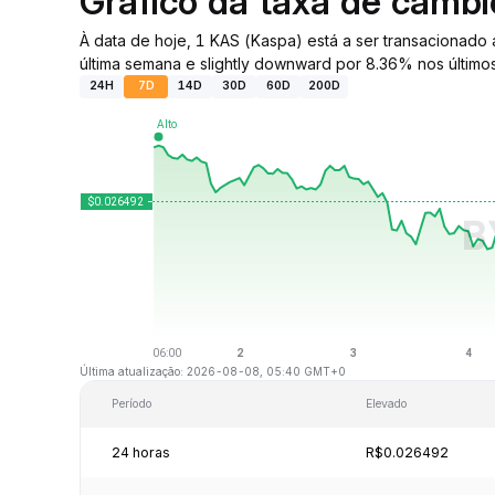
Gráfico da taxa de câmb
À data de hoje, 1 KAS (Kaspa) está a ser transacionad
última semana e slightly downward por 8.36% nos últimos
24H
7D
14D
30D
60D
200D
Última atualização: 2026-08-08, 05:40 GMT+0
Período
Elevado
24 horas
R$0.026492