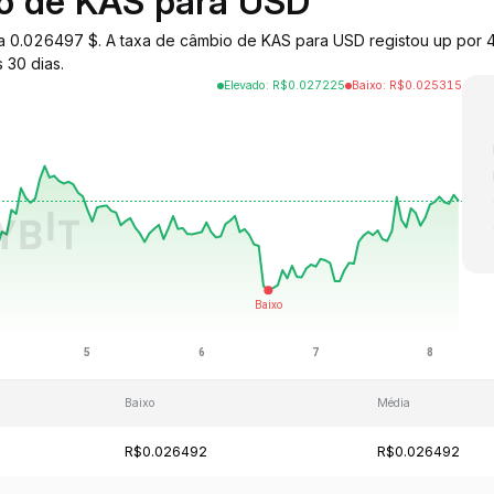
io de KAS para USD
o a 0.026497 $. A taxa de câmbio de KAS para USD registou up por
 30 dias.
Elevado
:
R$
0.027225
Baixo
:
R$
0.025315
Baixo
Média
R$0.026492
R$0.026492