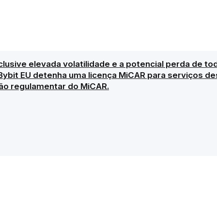
clusive elevada volatilidade e a potencial perda de to
Bybit EU detenha uma licença MiCAR para serviços des
ão regulamentar do MiCAR.