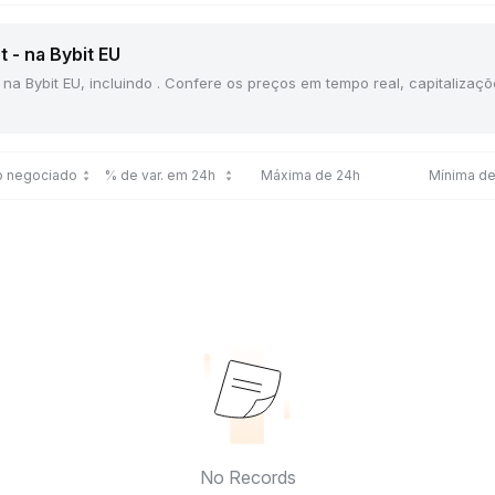
 - na Bybit EU
 na Bybit EU, incluindo . Confere os preços em tempo real, capitaliza
o negociado
% de var. em 24h
Máxima de 24h
Mínima de
No Records