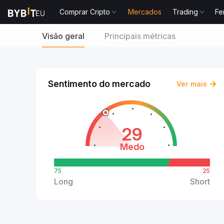
Comprar Cripto
Mercados
Trading
Fe
Visão geral
Principais métricas
Sentimento do mercado
Ver mais
29
Medo
75
25
Long
Short