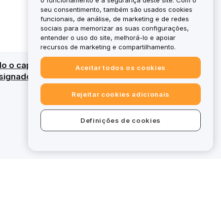
o funcionamento e a segurança deste site. Com o
seu consentimento, também são usados cookies
funcionais, de análise, de marketing e de redes
sociais para memorizar as suas configurações,
entender o uso do site, melhorá-lo e apoiar
recursos de marketing e compartilhamento.
do o capital. Para uma visão geral detalhada,
Aceitar todos os cookies
ignados, certas ofertas na bybit.eu
Rejeitar cookies adicionais
Definições de cookies