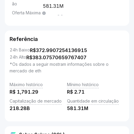
ão
581.31M
Oferta Máxima
--
Referência
24h Baixo
R$
372.9907254136915
24h Alto
R$
383.07570659767407
*Os dados a seguir mostram informações sobre o
mercado de eth
Máximo histórico
Mínimo histórico
R$
1,791.29
R$
2.71
Capitalização de mercado
Quantidade em circulação
218.28B
581.31M