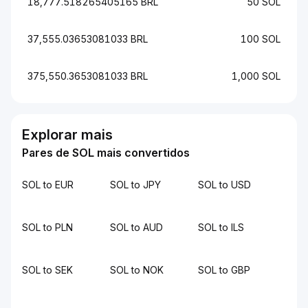
18,777.518265405165 BRL
50 SOL
37,555.03653081033 BRL
100 SOL
375,550.3653081033 BRL
1,000 SOL
Explorar mais
Pares de SOL mais convertidos
SOL to EUR
SOL to JPY
SOL to USD
SOL to PLN
SOL to AUD
SOL to ILS
SOL to SEK
SOL to NOK
SOL to GBP