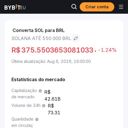
Criar conta
Mercados
Preço de Solana SOL
Solana to 550 000 BRL
Converta SOL para BRL
SOLANA ATÉ 550 000 BRL
R$
375.5503653081033
-1.24%
Última atualização: Aug 6, 2026, 16:00:00
Estatísticas do mercado
Capitalização
de mercado
42.61B
Volume de 24h
73.31
Quantidade
em circulaç