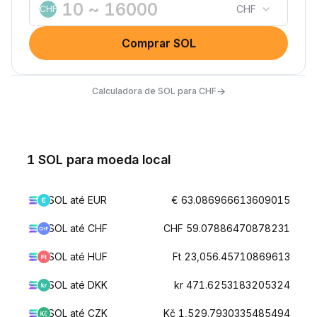
CHF
CHF
Comprar SOL
→
Calculadora de SOL para CHF
1 SOL para moeda local
SOL até EUR
€ 63.086966613609015
SOL até CHF
CHF 59.07886470878231
SOL até HUF
Ft 23,056.45710869613
SOL até DKK
kr 471.6253183205324
SOL até CZK
Kč 1,529.7930335485494