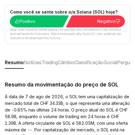
Como você se sente sobre o/a Solana (SOL) hoje?
Positivo
Negativo
Nota: este inquérito reflete apenas as opiniões dos utilizadores e não constitui
aconselhamento financeiro. Não é endossado pela Bybit EU nem pretende ser
indicativo de desempenhos futuros.
Resumo
Notícias
Trading
Câmbio
Classificação
Social
Pergunt
Resumo da movimentação do preço de SOL
À data de 7 de ago de 2026, o SOL tem uma capitalização de
mercado total de CHF 34.33B, o que representa uma alteração
de -0.85% nas últimas 24 horas. O preço atual do SOL é CHF
58.98, enquanto o volume de trading em 24 horas é CHF
1.39B. A oferta circulante de SOL é 582.05M, com uma oferta
máxima de --. Por capitalização de mercado, o SOL está na