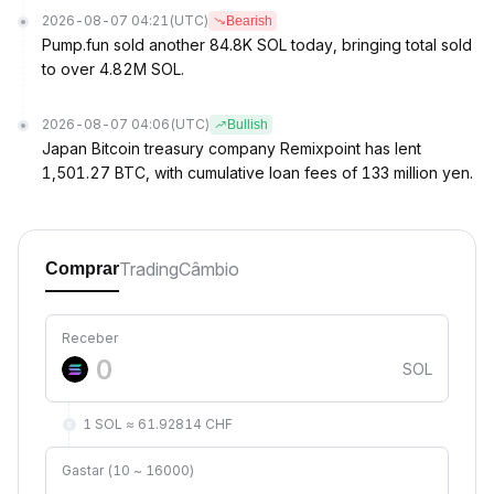
2026-08-07 04:21
(UTC)
Bearish
Pump.fun sold another 84.8K SOL today, bringing total sold
to over 4.82M SOL.
2026-08-07 04:06
(UTC)
Bullish
Japan Bitcoin treasury company Remixpoint has lent
1,501.27 BTC, with cumulative loan fees of 133 million yen.
Trading
Câmbio
Comprar
Receber
SOL
1 SOL ≈ 61.92814 CHF
Gastar (10 ~ 16000)