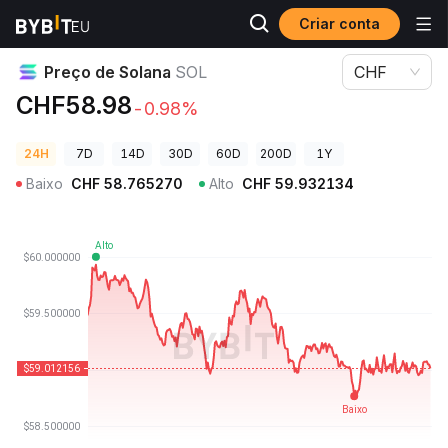
Criar conta
Preços de Criptomoedas
Preço de Solana SOL
Preço de Solana
SOL
CHF
CHF58.98
-0.98%
24H
7D
14D
30D
60D
200D
1Y
Baixo
CHF
58.765270
Alto
CHF
59.932134