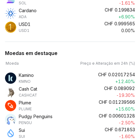
-1.61%
SOL
CHF
0.199834
Cardano
+6.90%
ADA
CHF
0.999565
USD1
0.00%
USD1
Moedas em destaque
Moeda
Preço e Alteração em 24h (%)
CHF
0.02017254
Kamino
+12.40%
KMNO
CHF
0.089092
Cash Cat
-19.30%
CASHCAT
CHF
0.01239566
Plume
+15.60%
PLUME
CHF
0.00601328
Pudgy Penguins
-2.50%
PENGU
CHF
0.671853
Sui
-1.60%
SUI