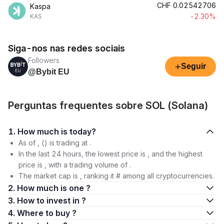
CHF
0.02542706
Kaspa
-2.30%
KAS
Siga-nos nas redes sociais
Followers
+
Seguir
@Bybit EU
Perguntas frequentes sobre SOL (Solana)
1. How much is today?
As of , () is trading at .
In the last 24 hours, the lowest price is , and the highest
price is , with a trading volume of .
The market cap is , ranking it # among all cryptocurrencies.
2. How much is one ?
3. How to invest in ?
4. Where to buy ?