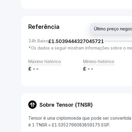
Referência
Último preço neg
24h Baixo
£
1.5039444327045721
*Os dados a seguir mostram informações sobre o m
Máximo histórico
Mínimo histórico
£
--
£
--
Sobre Tensor (TNSR)
Tensor é uma criptomoeda que pode ser convertida e
é 1 TNSR = £1.5352766083859175 EGP.