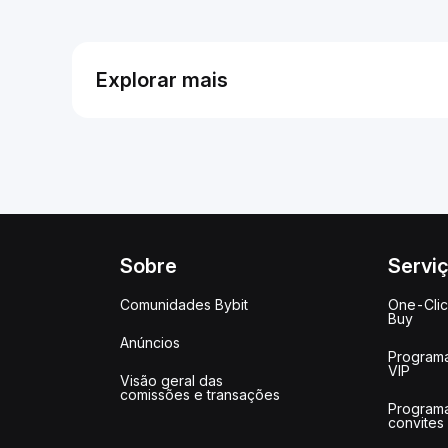
Explorar mais
Sobre
Servi
Comunidades Bybit
One-Cli
Buy
Anúncios
Program
VIP
Visão geral das
comissões e transações
Program
convites