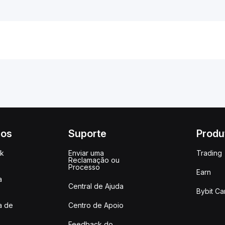
ços
Suporte
Produ
ck
Enviar uma
Trading
Reclamação ou
Processo
Earn
a
Central de Ajuda
Bybit Ca
a de
Centro de Apoio
Feedback do