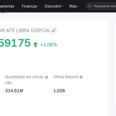
ramentas
Finanças
Descobrir
Mais
egípcia
R ATÉ LIBRA EGÍPCIA
59175
+1.08%
Quantidade em circula
Oferta Máxima
ção
334.61M
1.00B