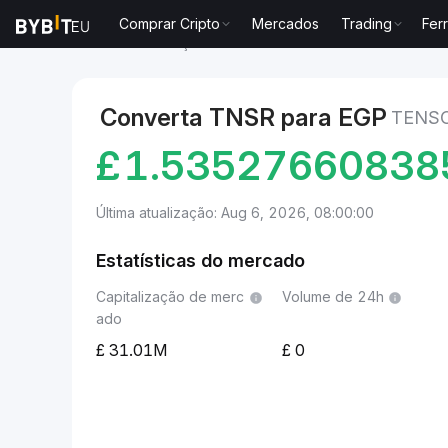
Comprar Cripto
Mercados
Trading
Fer
Mercados
Preço de Tensor TNSR
Tensor to Libra 
Converta TNSR para EGP
TENSO
£
1.53527660838
Última atualização: Aug 6, 2026, 08:00:00
Estatísticas do mercado
Capitalização de merc
Volume de 24h
ado
31.01M
0