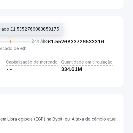
ociado £1.5352766083859175
24h Alto
£
1.5526833726533316
ercado de eth
Capitalização de mercado
Quantidade em circulação
--
334.61M
m Libra egípcia (EGP) na Bybit-eu. A taxa de câmbio atual