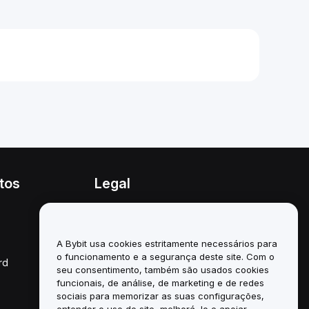
tos
Legal
Política de conflitos de
interesses
A Bybit usa cookies estritamente necessários para
Resumo da Política de
Custódia e Administração
o funcionamento e a segurança deste site. Com o
rd
seu consentimento, também são usados cookies
Informação ESG
funcionais, de análise, de marketing e de redes
sociais para memorizar as suas configurações,
White Papers de
entender o uso do site, melhorá-lo e apoiar