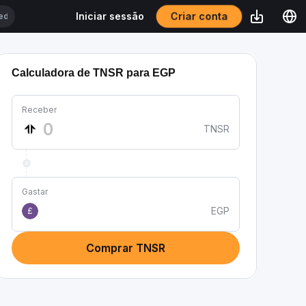
Criar conta
Iniciar sessão
Calculadora de TNSR para EGP
Receber
TNSR
Gastar
EGP
£
Comprar TNSR