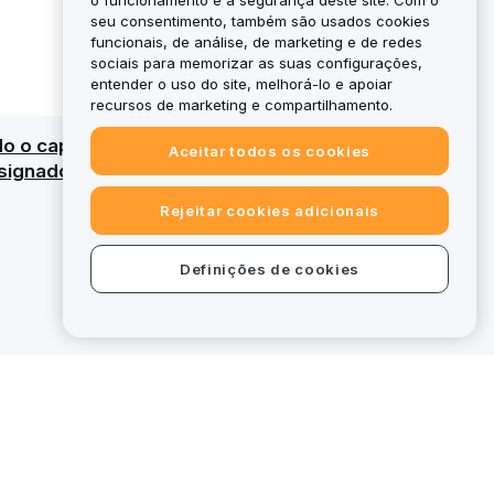
o funcionamento e a segurança deste site. Com o
seu consentimento, também são usados cookies
funcionais, de análise, de marketing e de redes
sociais para memorizar as suas configurações,
entender o uso do site, melhorá-lo e apoiar
recursos de marketing e compartilhamento.
do o capital. Para uma visão geral detalhada,
Aceitar todos os cookies
ignados, certas ofertas na bybit.eu
Rejeitar cookies adicionais
Definições de cookies