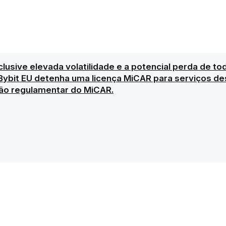
clusive elevada volatilidade e a potencial perda de to
Bybit EU detenha uma licença MiCAR para serviços des
ão regulamentar do MiCAR.