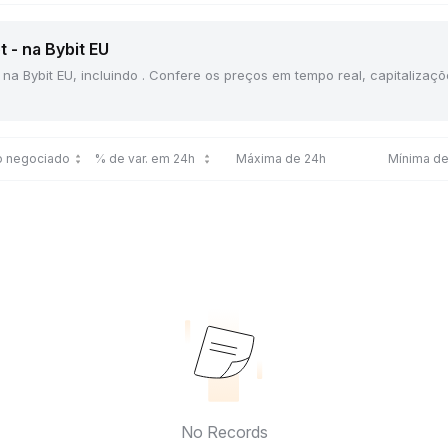
 - na Bybit EU
 na Bybit EU, incluindo . Confere os preços em tempo real, capitaliza
o negociado
% de var. em 24h
Máxima de 24h
Mínima de
No Records