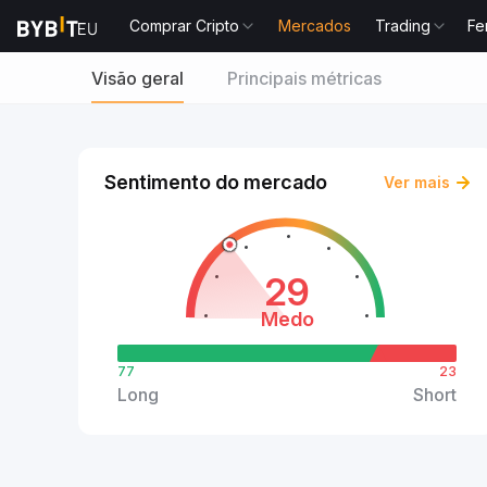
Comprar Cripto
Mercados
Trading
Fe
Visão geral
Principais métricas
Sentimento do mercado
Ver mais
29
Medo
77
23
Long
Short