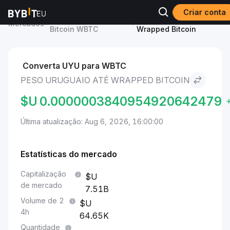
Criar conta
Preço de Wrapped
Peso uruguaio to
Mercados
Bitcoin WBTC
Wrapped Bitcoin
Converta UYU para WBTC
PESO URUGUAIO ATÉ WRAPPED BITCOIN
$U
0.0000003840954920642479
Última atualização: Aug 6, 2026, 16:00:00
Estatísticas do mercado
Capitalização
de mercado
7.51B
Volume de 2
4h
64.65K
Quantidade