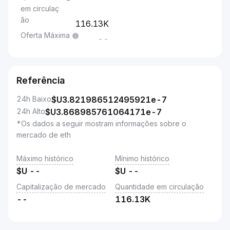
em circulaç
ão
116.13K
Oferta Máxima
--
Referência
24h Baixo
$U
3.821986512495921e-7
24h Alto
$U
3.868985761064171e-7
*Os dados a seguir mostram informações sobre o
mercado de eth
Máximo histórico
Mínimo histórico
$U
--
$U
--
Capitalização de mercado
Quantidade em circulação
--
116.13K