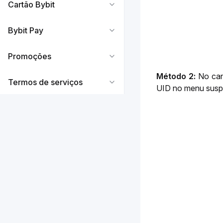
Cartão Bybit
Bybit Pay
Promoções
Método 2:
 No can
Termos de serviços
UID no menu susp