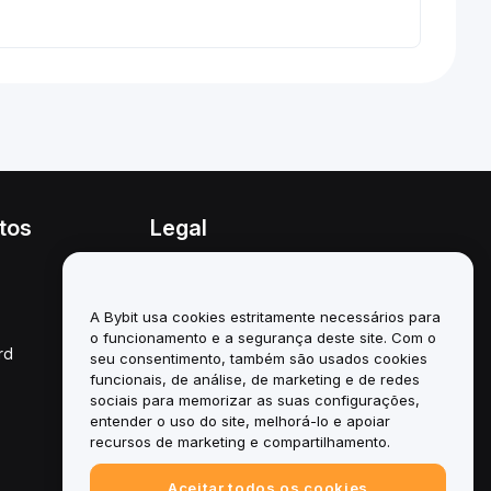
tos
Legal
Política de conflitos de
interesses
A Bybit usa cookies estritamente necessários para
Resumo da Política de
o funcionamento e a segurança deste site. Com o
Custódia e Administração
rd
seu consentimento, também são usados cookies
funcionais, de análise, de marketing e de redes
Informação ESG
sociais para memorizar as suas configurações,
entender o uso do site, melhorá-lo e apoiar
White Papers de
criptoativos
recursos de marketing e compartilhamento.
Aceitar todos os cookies