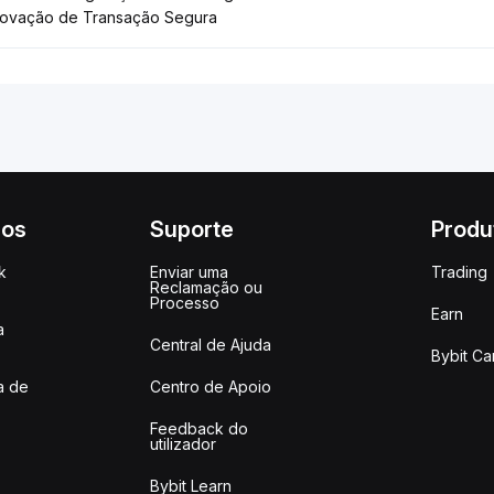
ovação de Transação Segura
ços
Suporte
Produ
k
Enviar uma
Trading
Reclamação ou
Processo
Earn
a
Central de Ajuda
Bybit Ca
a de
Centro de Apoio
Feedback do
utilizador
Bybit Learn