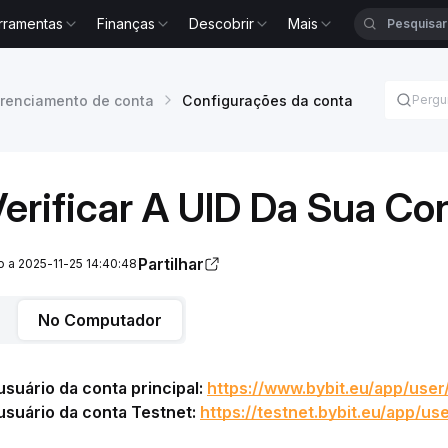
rramentas
Finanças
Descobrir
Mais
renciamento de conta
Configurações da conta
rificar A UID Da Sua Co
Partilhar
o a 2025-11-25 14:40:48
No Computador
suário da conta principal: 
https://www.bybit.eu/app/user
suário da conta Testnet: 
https://testnet.bybit.eu/app/us