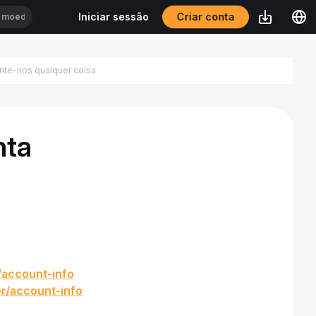
Criar conta
Iniciar sessão
nta
/account-info
er/account-info