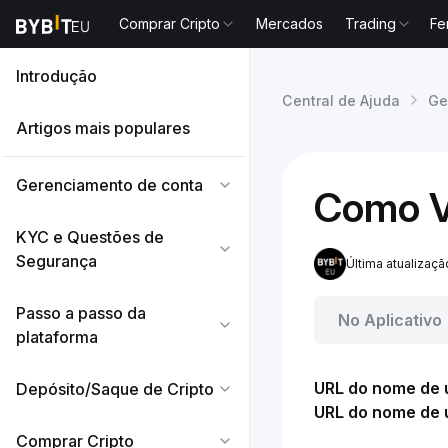
Comprar Cripto
Mercados
Trading
Fe
Introdução
Central de Ajuda
Ge
Artigos mais populares
Gerenciamento de conta
Como Ve
KYC e Questões de
Segurança
Última atualizaçã
Passo a passo da
No Aplicativo
plataforma
URL do nome de u
Depósito/Saque de Cripto
URL do nome de u
Comprar Cripto