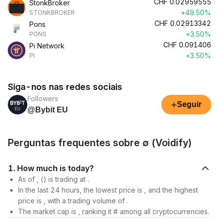
CHF
0.02959555
StonkBroker
+49.50%
STONKBROKER
CHF
0.02913342
Pons
+3.50%
PONS
CHF
0.091406
Pi Network
+3.50%
PI
Siga-nos nas redes sociais
Followers
+
Seguir
@Bybit EU
Perguntas frequentes sobre ∅ (Voidify)
1. How much is today?
As of , () is trading at .
In the last 24 hours, the lowest price is , and the highest
price is , with a trading volume of .
The market cap is , ranking it # among all cryptocurrencies.