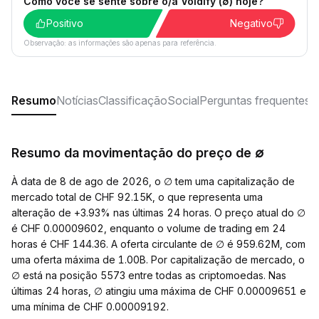
Como você se sente sobre o/a Voidify (∅) hoje?
Positivo
Negativo
Observação: as informações são apenas para referência.
Resumo
Notícias
Classificação
Social
Perguntas frequentes
Resumo da movimentação do preço de ∅
À data de 8 de ago de 2026, o ∅ tem uma capitalização de
mercado total de CHF 92.15K, o que representa uma
alteração de +3.93% nas últimas 24 horas. O preço atual do ∅
é CHF 0.00009602, enquanto o volume de trading em 24
horas é CHF 144.36. A oferta circulante de ∅ é 959.62M, com
uma oferta máxima de 1.00B. Por capitalização de mercado, o
∅ está na posição 5573 entre todas as criptomoedas. Nas
últimas 24 horas, ∅ atingiu uma máxima de CHF 0.00009651 e
uma mínima de CHF 0.00009192.