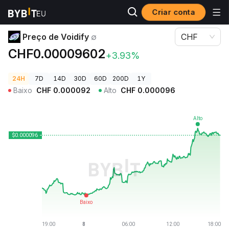
Criar conta
Preços de Criptomoedas
Preço de Voidify ∅
Preço de Voidify
∅
CHF
CHF0.00009602
+3.93%
24H
7D
14D
30D
60D
200D
1Y
Baixo
CHF
0.000092
Alto
CHF
0.000096