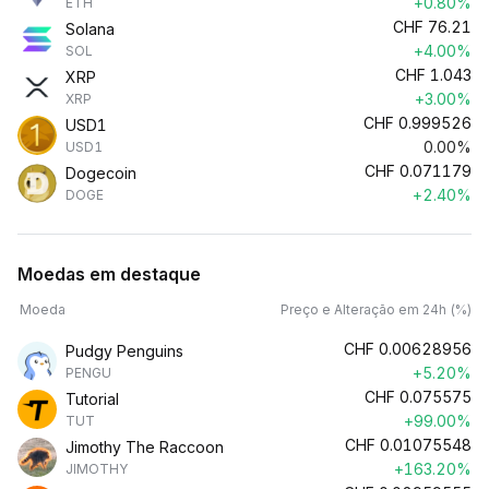
+0.80%
ETH
CHF
76.21
Solana
+4.00%
SOL
CHF
1.043
XRP
+3.00%
XRP
CHF
0.999526
USD1
0.00%
USD1
CHF
0.071179
Dogecoin
+2.40%
DOGE
Moedas em destaque
Moeda
Preço e Alteração em 24h (%)
CHF
0.00628956
Pudgy Penguins
+5.20%
PENGU
CHF
0.075575
Tutorial
+99.00%
TUT
CHF
0.01075548
Jimothy The Raccoon
+163.20%
JIMOTHY