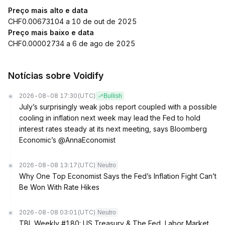
Preço mais alto e data
CHF0.00673104 a 10 de out de 2025
Preço mais baixo e data
CHF0.00002734 a 6 de ago de 2025
Notícias sobre Voidify
2026-08-08 17:30
(UTC)
Bullish
July’s surprisingly weak jobs report coupled with a possible
cooling in inflation next week may lead the Fed to hold
interest rates steady at its next meeting, says Bloomberg
Economic’s @AnnaEconomist
2026-08-08 13:17
(UTC)
Neutro
Why One Top Economist Says the Fed’s Inflation Fight Can’t
Be Won With Rate Hikes
2026-08-08 03:01
(UTC)
Neutro
TBL Weekly #180: US Treasury & The Fed, Labor Market,