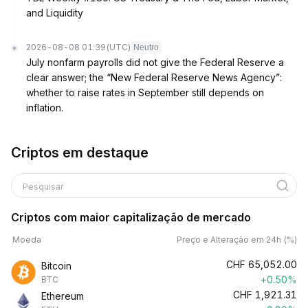
and Liquidity
2026-08-08 01:39
(UTC)
Neutro
July nonfarm payrolls did not give the Federal Reserve a
clear answer; the “New Federal Reserve News Agency”:
whether to raise rates in September still depends on
inflation.
Criptos em destaque
Pesquisar
Criptos com maior capitalização de mercado
Moeda
Preço e Alteração em 24h (%)
CHF
65,052.00
Bitcoin
+0.50%
BTC
CHF
1,921.31
Ethereum