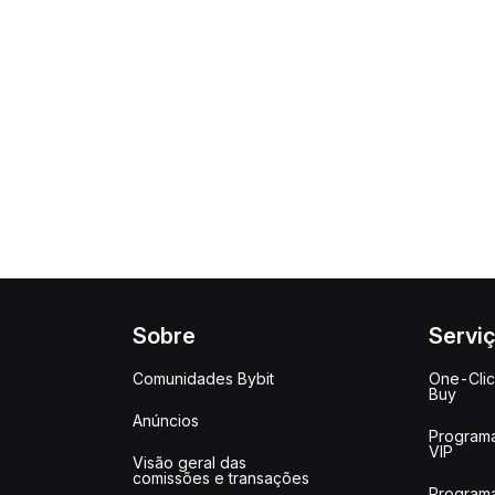
Sobre
Servi
Comunidades Bybit
One-Cli
Buy
Anúncios
Program
VIP
Visão geral das
comissões e transações
Program