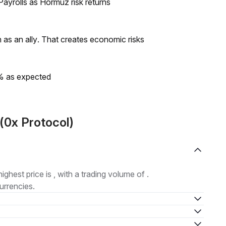
ayrolls as Hormuz risk returns
as an ally. That creates economic risks
0% as expected
(0x Protocol)
highest price is , with a trading volume of .
urrencies.