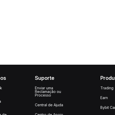
ços
Suporte
Produ
ck
Enviar uma
Trading
Reclamação ou
Processo
Earn
a
Central de Ajuda
Bybit Ca
a de
Centro de Apoio