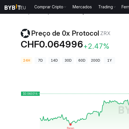
Comprar Cripto
Mercados
Trading
Fer
Preços de Criptomoedas
Preço de 0x Protocol ZRX
Preço de 0x Protocol
ZRX
CHF0.064996
+2.47%
24H
7D
14D
30D
60D
200D
1Y