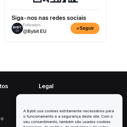
Siga-nos nas redes sociais
Followers
+
Seguir
@Bybit EU
tos
Legal
Política de conflitos de
interesses
A Bybit usa cookies estritamente necessários para
Resumo da Política de
Custódia e Administração
o funcionamento e a segurança deste site. Com o
rd
seu consentimento, também são usados cookies
Informação ESG
funcionais, de análise, de marketing e de redes