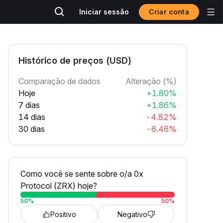
Criar conta
Iniciar sessão
Histórico de preços (USD)
Comparação de dados
Alteração (%)
Hoje
+1.80%
7 dias
+1.86%
14 dias
-4.82%
30 dias
-6.46%
Como você se sente sobre o/a 0x
Protocol (ZRX) hoje?
50
%
50
%
Positivo
Negativo