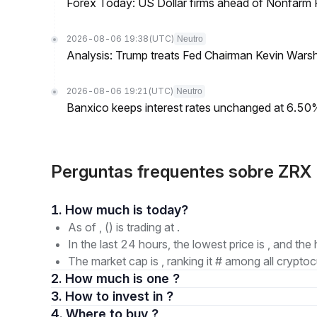
Forex Today: US Dollar firms ahead of Nonfarm P
2026-08-06 19:38
(UTC)
Neutro
Analysis: Trump treats Fed Chairman Kevin Warsh 
2026-08-06 19:21
(UTC)
Neutro
Banxico keeps interest rates unchanged at 6.5
Perguntas frequentes sobre ZRX 
1. How much is today?
As of , () is trading at .
In the last 24 hours, the lowest price is , and the 
The market cap is , ranking it # among all cryptoc
2. How much is one ?
3. How to invest in ?
4. Where to buy ?