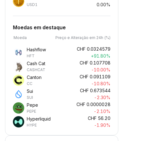
0.00%
USD1
Moedas em destaque
Moeda
Preço e Alteração em 24h (%)
CHF
0.0324579
Hashflow
+91.80%
HFT
CHF
0.107708
Cash Cat
-10.00%
CASHCAT
CHF
0.091109
Canton
-10.80%
CC
CHF
0.673544
Sui
-2.30%
SUI
CHF
0.0000028
Pepe
-2.10%
PEPE
CHF
56.20
Hyperliquid
-1.90%
HYPE