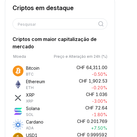
Criptos em destaque
Pesquisar
Criptos com maior capitalização de
mercado
Moeda
Preço e Alteração em 24h (%)
CHF
64,311.00
Bitcoin
-0.50%
BTC
CHF
1,902.53
Ethereum
-0.20%
ETH
CHF
1.036
XRP
-3.00%
XRP
CHF
72.64
Solana
-1.80%
SOL
CHF
0.201769
Cardano
+7.50%
ADA
CHF
0.999592
USD1