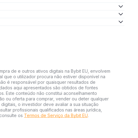
mpra de e outros ativos digitais na Bybit EU, envolvem
al que o utilizador procura não estiver disponível na
U não é responsável por quaisquer resultados de
 dados aqui apresentados são obtidos de fontes
vos. Este conteúdo não constitui aconselhamento
ão ou oferta para comprar, vender ou deter qualquer
 digitais, o investidor deve avaliar a sua situação
ultar profissionais qualificados nas áreas jurídica,
 consulte os
Termos de Serviço da Bybit EU
.