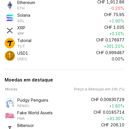
CHF
1,912.86
Ethereum
-0.20%
ETH
CHF
75.95
Solana
+1.90%
SOL
CHF
1.035
XRP
+0.10%
XRP
CHF
0.176977
Tutorial
+301.20%
TUT
CHF
0.999487
USD1
0.00%
USD1
Moedas em destaque
Moeda
Preço e Alteração em 24h (%)
CHF
0.00630729
Pudgy Penguins
+1.80%
PENGU
CHF
0.0185714
Fake World Assets
+91.30%
FWA
CHF
206.10
Bittensor