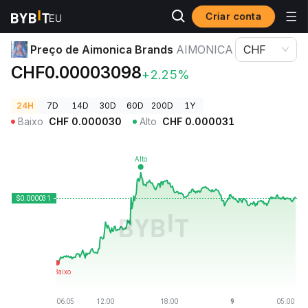
Criar conta
Preços de Criptomoedas
Preço de Aimonica Brands AIMONICA
Preço de Aimonica Brands
AIMONICA
CHF
CHF0.00003098
+2.25%
24H
7D
14D
30D
60D
200D
1Y
Baixo
CHF
0.000030
Alto
CHF
0.000031