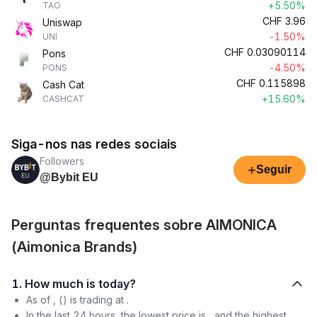
+5.50%
TAO
CHF
3.96
Uniswap
-1.50%
UNI
CHF
0.03090114
Pons
-4.50%
PONS
CHF
0.115898
Cash Cat
+15.60%
CASHCAT
Siga-nos nas redes sociais
Followers
+
Seguir
@Bybit EU
Perguntas frequentes sobre AIMONICA
(Aimonica Brands)
1. How much is today?
As of , () is trading at .
In the last 24 hours, the lowest price is , and the highest