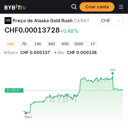
Criar conta
Preços de Criptomoedas
Preço de Alaska Gold Rush CARAT
Preço de Alaska Gold Rush
CARAT
CHF
CHF0.00013728
+0.48%
24H
7D
14D
30D
60D
200D
1Y
Baixo
CHF
0.000137
Alto
CHF
0.000138