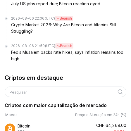
July US jobs report due; Bitcoin reaction eyed
2026-08-06 22:06
(UTC)
Bearish
Crypto Market 2026: Why Are Bitcoin and Altcoins Still
Struggling?
2026-08-06 21:59
(UTC)
Bearish
Fed’s Musalem backs rate hikes, says inflation remains too
high
Criptos em destaque
Pesquisar
Criptos com maior capitalização de mercado
Moeda
Preço e Alteração em 24h (%)
CHF
64,269.00
Bitcoin