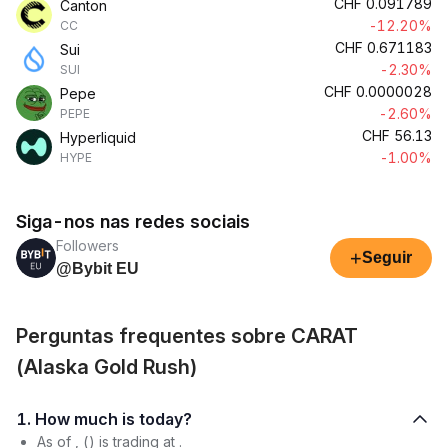
CHF
0.091789
Canton
-12.20%
CC
CHF
0.671183
Sui
-2.30%
SUI
CHF
0.0000028
Pepe
-2.60%
PEPE
CHF
56.13
Hyperliquid
-1.00%
HYPE
Siga-nos nas redes sociais
Followers
+
Seguir
@Bybit EU
Perguntas frequentes sobre CARAT
(Alaska Gold Rush)
1. How much is today?
As of , () is trading at .