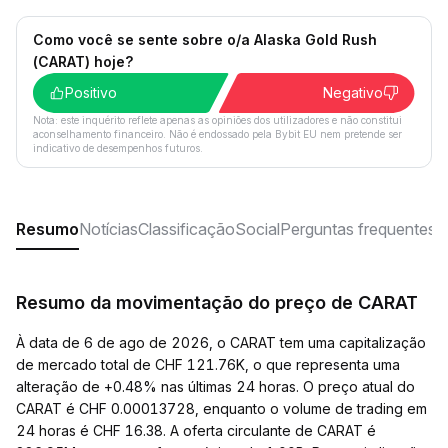
Como você se sente sobre o/a Alaska Gold Rush
(CARAT) hoje?
Positivo
Negativo
Nota: este inquérito reflete apenas as opiniões dos utilizadores e não constitui
aconselhamento financeiro. Não é endossado pela Bybit EU nem pretende ser
indicativo de desempenhos futuros.
Resumo
Notícias
Classificação
Social
Perguntas frequentes
Resumo da movimentação do preço de CARAT
À data de 6 de ago de 2026, o CARAT tem uma capitalização
de mercado total de CHF 121.76K, o que representa uma
alteração de +0.48% nas últimas 24 horas. O preço atual do
CARAT é CHF 0.00013728, enquanto o volume de trading em
24 horas é CHF 16.38. A oferta circulante de CARAT é