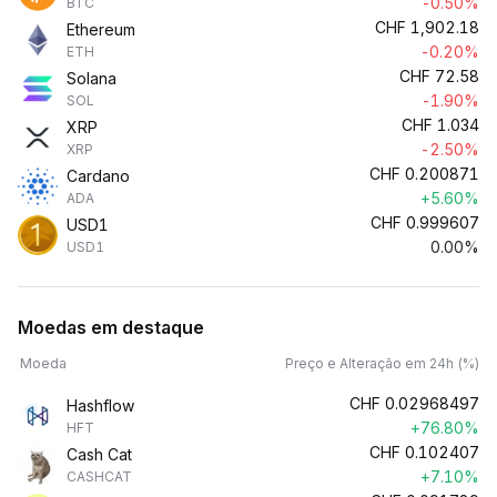
-0.50%
BTC
CHF
1,902.18
Ethereum
-0.20%
ETH
CHF
72.58
Solana
-1.90%
SOL
CHF
1.034
XRP
-2.50%
XRP
CHF
0.200871
Cardano
+5.60%
ADA
CHF
0.999607
USD1
0.00%
USD1
Moedas em destaque
Moeda
Preço e Alteração em 24h (%)
CHF
0.02968497
Hashflow
+76.80%
HFT
CHF
0.102407
Cash Cat
+7.10%
CASHCAT