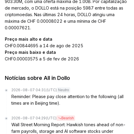
903.30M, com uma oferta máxima de 1.00B. Por capitalização
de mercado, o DOLLO está na posição 5987 entre todas as
criptomoedas. Nas últimas 24 horas, DOLLO atingiu uma
máxima de CHF 0.00008022 e uma mínima de CHF
0.00007621.
Preço mais alto e data
CHF0.00844695 a 14 de ago de 2025
Preço mais baixo e data
CHF0.00003575 a 5 de fev de 2026
Notícias sobre All in Dollo
2026-08-07 04:31
(UTC)
Neutro
Reminder: Please pay close attention to the following (all
times are in Beijing time).
2026-08-07 04:29
(UTC)
Bearish
Wall Street Morning Report: Hawkish tones ahead of non-
farm payrolls, storage and AI software stocks under