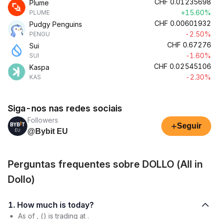
CHF
0.01235698
Plume
+15.60%
PLUME
CHF
0.00601932
Pudgy Penguins
-2.50%
PENGU
CHF
0.67276
Sui
-1.60%
SUI
CHF
0.02545106
Kaspa
-2.30%
KAS
Siga-nos nas redes sociais
Followers
+
Seguir
@Bybit EU
Perguntas frequentes sobre DOLLO (All in
Dollo)
1. How much is today?
As of , () is trading at .