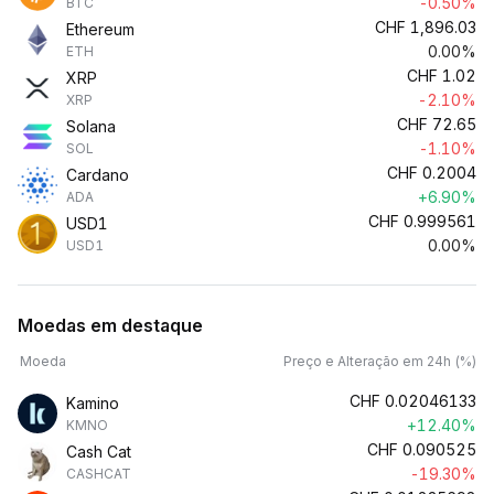
-0.50%
BTC
CHF
1,896.03
Ethereum
0.00%
ETH
CHF
1.02
XRP
-2.10%
XRP
CHF
72.65
Solana
-1.10%
SOL
CHF
0.2004
Cardano
+6.90%
ADA
CHF
0.999561
USD1
0.00%
USD1
Moedas em destaque
Moeda
Preço e Alteração em 24h (%)
CHF
0.02046133
Kamino
+12.40%
KMNO
CHF
0.090525
Cash Cat
-19.30%
CASHCAT