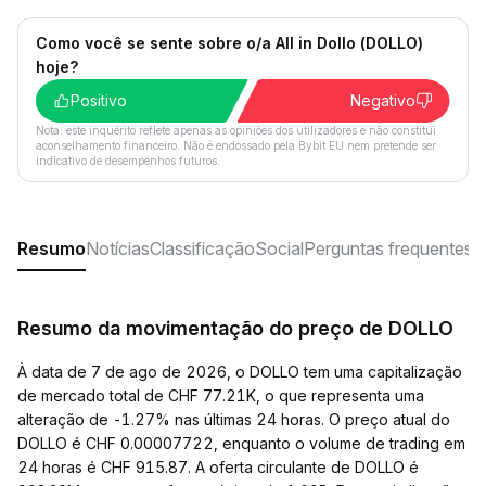
Como você se sente sobre o/a All in Dollo (DOLLO)
hoje?
Positivo
Negativo
Nota: este inquérito reflete apenas as opiniões dos utilizadores e não constitui
aconselhamento financeiro. Não é endossado pela Bybit EU nem pretende ser
indicativo de desempenhos futuros.
Resumo
Notícias
Classificação
Social
Perguntas frequentes
Resumo da movimentação do preço de DOLLO
À data de 7 de ago de 2026, o DOLLO tem uma capitalização
de mercado total de CHF 77.21K, o que representa uma
alteração de -1.27% nas últimas 24 horas. O preço atual do
DOLLO é CHF 0.00007722, enquanto o volume de trading em
24 horas é CHF 915.87. A oferta circulante de DOLLO é