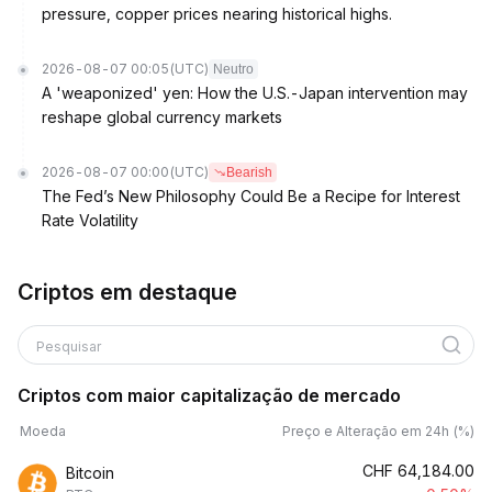
pressure, copper prices nearing historical highs.
2026-08-07 00:05
(UTC)
Neutro
A 'weaponized' yen: How the U.S.-Japan intervention may
reshape global currency markets
2026-08-07 00:00
(UTC)
Bearish
The Fed’s New Philosophy Could Be a Recipe for Interest
Rate Volatility
Criptos em destaque
Pesquisar
Criptos com maior capitalização de mercado
Moeda
Preço e Alteração em 24h (%)
CHF
64,184.00
Bitcoin