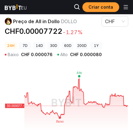
Criar conta
Preços de Criptomoedas
Preço de All in Dollo DOLLO
Preço de All in Dollo
DOLLO
CHF
CHF0.00007722
-1.27%
24H
7D
14D
30D
60D
200D
1Y
Baixo
CHF
0.000076
Alto
CHF
0.000080