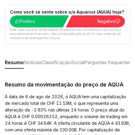
Como você se sente sobre o/a Aquarius (AQUA) hoje?
Positivo
Negativo
Nota: este inquérito reflete apenas as opiniões dos utilizadores e não constitui
aconselhamento financeiro. Não é endossado pela Bybit EU nem pretende ser
indicativo de desempenhos futuros.
Resumo
Notícias
Classificação
Social
Perguntas frequentes
Resumo da movimentação do preço de AQUA
À data de 6 de ago de 2026, o AQUA tem uma capitalização
de mercado total de CHF 11.53M, o que representa uma
alteração de -2.83% nas últimas 24 horas. O preço atual do
AQUA é CHF 0.00026252, enquanto o volume de trading em
24 horas é CHF 34.64K. A oferta circulante de AQUA é 43.93B,
com uma oferta máxima de 100.00B. Por capitalização de