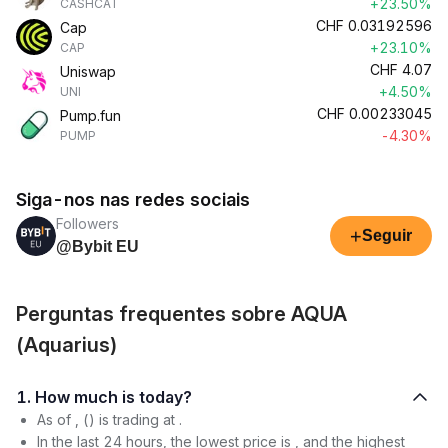
+23.50%
CASHCAT
CHF
0.03192596
Cap
+23.10%
CAP
CHF
4.07
Uniswap
+4.50%
UNI
CHF
0.00233045
Pump.fun
-4.30%
PUMP
Siga-nos nas redes sociais
Followers
+
Seguir
@Bybit EU
Perguntas frequentes sobre AQUA
(Aquarius)
1. How much is today?
As of , () is trading at .
In the last 24 hours, the lowest price is , and the highest