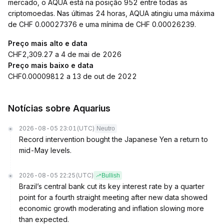
mercado, o AQUA está na posição 952 entre todas as
criptomoedas. Nas últimas 24 horas, AQUA atingiu uma máxima
de CHF 0.00027376 e uma mínima de CHF 0.00026239.
Preço mais alto e data
CHF2,309.27 a 4 de mai de 2026
Preço mais baixo e data
CHF0.00009812 a 13 de out de 2022
Notícias sobre Aquarius
2026-08-05 23:01
(UTC)
Neutro
Record intervention bought the Japanese Yen a return to
mid-May levels.
2026-08-05 22:25
(UTC)
Bullish
Brazil’s central bank cut its key interest rate by a quarter
point for a fourth straight meeting after new data showed
economic growth moderating and inflation slowing more
than expected.