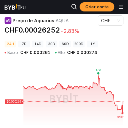
Criar conta
Preços de Criptomoedas
Preço de Aquarius AQUA
Preço de Aquarius
AQUA
CHF
CHF0.00026252
-2.83%
24H
7D
14D
30D
60D
200D
1Y
Baixo
CHF
0.000261
Alto
CHF
0.000274