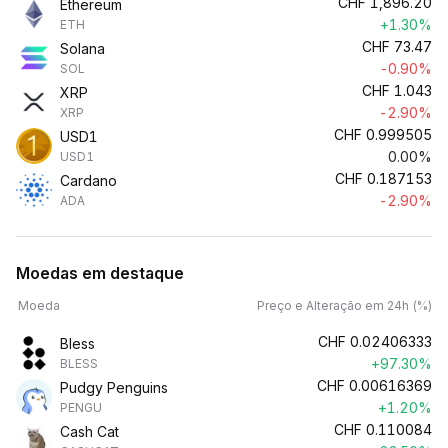
CHF
1,896.20
Ethereum
+1.30%
ETH
CHF
73.47
Solana
-0.90%
SOL
CHF
1.043
XRP
-2.90%
XRP
CHF
0.999505
USD1
0.00%
USD1
CHF
0.187153
Cardano
-2.90%
ADA
Moedas em destaque
Moeda
Preço e Alteração em 24h (%)
CHF
0.02406333
Bless
+97.30%
BLESS
CHF
0.00616369
Pudgy Penguins
+1.20%
PENGU
CHF
0.110084
Cash Cat