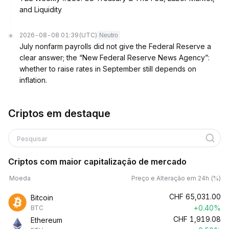
and Liquidity
2026-08-08 01:39
(UTC)
Neutro
July nonfarm payrolls did not give the Federal Reserve a
clear answer; the “New Federal Reserve News Agency”:
whether to raise rates in September still depends on
inflation.
Criptos em destaque
Pesquisar
Criptos com maior capitalização de mercado
Moeda
Preço e Alteração em 24h (%)
CHF
65,031.00
Bitcoin
+0.40%
BTC
CHF
1,919.08
Ethereum