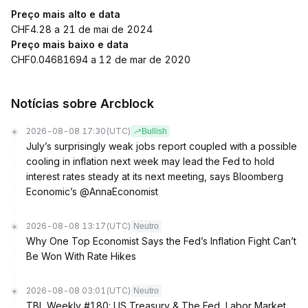
Preço mais alto e data
CHF4.28 a 21 de mai de 2024
Preço mais baixo e data
CHF0.04681694 a 12 de mar de 2020
Notícias sobre Arcblock
2026-08-08 17:30
(UTC)
Bullish
July’s surprisingly weak jobs report coupled with a possible
cooling in inflation next week may lead the Fed to hold
interest rates steady at its next meeting, says Bloomberg
Economic’s @AnnaEconomist
2026-08-08 13:17
(UTC)
Neutro
Why One Top Economist Says the Fed’s Inflation Fight Can’t
Be Won With Rate Hikes
2026-08-08 03:01
(UTC)
Neutro
TBL Weekly #180: US Treasury & The Fed, Labor Market,