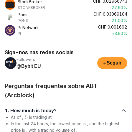
CHF
0.02966743
StonkBroker
+27.90%
STONKBROKER
CHF
0.03069104
Pons
+21.00%
PONS
CHF
0.091602
Pi Network
+3.60%
PI
Siga-nos nas redes sociais
Followers
+
Seguir
@Bybit EU
Perguntas frequentes sobre ABT
(Arcblock)
1. How much is today?
As of , () is trading at .
In the last 24 hours, the lowest price is , and the highest
price is , with a trading volume of .