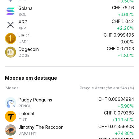
+0.50%
ETH
CHF
76.16
Solana
+3.60%
SOL
CHF
1.042
XRP
+2.20%
XRP
CHF
0.999495
USD1
0.00%
USD1
CHF
0.07103
Dogecoin
+1.80%
DOGE
Moedas em destaque
Moeda
Preço e Alteração em 24h (%)
CHF
0.00634994
Pudgy Penguins
+5.90%
PENGU
CHF
0.079368
Tutorial
+113.50%
TUT
CHF
0.01356808
Jimothy The Raccoon
+74.30%
JIMOTHY