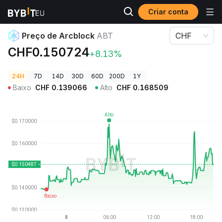
Criar conta
Preços de Criptomoedas
Preço de Arcblock ABT
Preço de Arcblock
ABT
CHF
CHF0.150724
+8.13%
24H
7D
14D
30D
60D
200D
1Y
Baixo
CHF
0.139066
Alto
CHF
0.168509