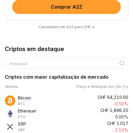
Comprar A2Z
→
Calculadora de A2Z para CHF
Criptos em destaque
Pesquisar
Criptos com maior capitalização de mercado
Moeda
Preço e Alteração em 24h (%)
CHF
64,210.00
Bitcoin
-0.50%
BTC
CHF
1,896.20
Ethereum
0.00%
ETH
CHF
1.017
XRP
-2.10%
XRP