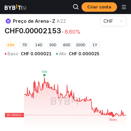
Criar conta
Preços de Criptomoedas
Preço de Arena-Z A2Z
Preço de Arena-Z
A2Z
CHF
CHF0.00002153
-8.60%
24H
7D
14D
30D
60D
200D
1Y
Baixo
CHF
0.000021
Alto
CHF
0.000025