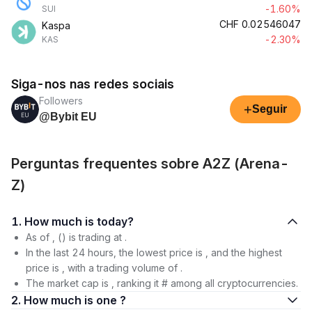
-1.60%
SUI
CHF
0.02546047
Kaspa
-2.30%
KAS
Siga-nos nas redes sociais
Followers
+
Seguir
@Bybit EU
Perguntas frequentes sobre A2Z (Arena-
Z)
1. How much is today?
As of , () is trading at .
In the last 24 hours, the lowest price is , and the highest
price is , with a trading volume of .
The market cap is , ranking it # among all cryptocurrencies.
2. How much is one ?