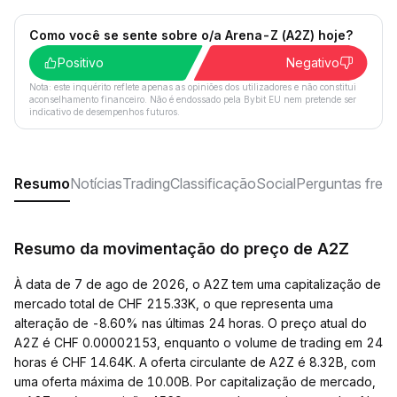
Como você se sente sobre o/a Arena-Z (A2Z) hoje?
Positivo
Negativo
Nota: este inquérito reflete apenas as opiniões dos utilizadores e não constitui
aconselhamento financeiro. Não é endossado pela Bybit EU nem pretende ser
indicativo de desempenhos futuros.
Resumo
Notícias
Trading
Classificação
Social
Perguntas freq
Resumo da movimentação do preço de A2Z
À data de 7 de ago de 2026, o A2Z tem uma capitalização de
mercado total de CHF 215.33K, o que representa uma
alteração de -8.60% nas últimas 24 horas. O preço atual do
A2Z é CHF 0.00002153, enquanto o volume de trading em 24
horas é CHF 14.64K. A oferta circulante de A2Z é 8.32B, com
uma oferta máxima de 10.00B. Por capitalização de mercado,