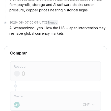
farm payrolls, storage and AI software stocks under
pressure, copper prices nearing historical highs.
2026-08-07 00:05
(UTC)
Neutro
A 'weaponized' yen: How the U.S.-Japan intervention may
reshape global currency markets
Comprar
Receber
Gastar
CHF
CHF