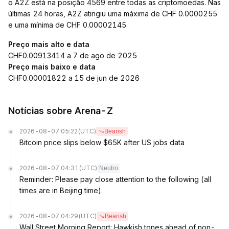
o A2Z está na posição 4569 entre todas as criptomoedas. Nas
últimas 24 horas, A2Z atingiu uma máxima de CHF 0.0000255
e uma mínima de CHF 0.00002145.
Preço mais alto e data
CHF0.00913414 a 7 de ago de 2025
Preço mais baixo e data
CHF0.00001822 a 15 de jun de 2026
Notícias sobre Arena-Z
2026-08-07 05:22
(UTC)
Bearish
Bitcoin price slips below $65K after US jobs data
2026-08-07 04:31
(UTC)
Neutro
Reminder: Please pay close attention to the following (all
times are in Beijing time).
2026-08-07 04:29
(UTC)
Bearish
Wall Street Morning Report: Hawkish tones ahead of non-