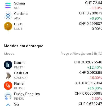
CHF
72.64
Solana
-1.10%
SOL
CHF
0.200073
Cardano
+6.90%
ADA
CHF
0.999607
USD1
0.00%
USD1
Moedas em destaque
Moeda
Preço e Alteração em 24h (%)
CHF
0.02025546
Kamino
+12.40%
KMNO
CHF
0.093895
Cash Cat
-19.30%
CASHCAT
CHF
0.01192994
Plume
+15.60%
PLUME
CHF
0.00600665
Pudgy Penguins
-2.50%
PENGU
CHF
0.670247
Sui