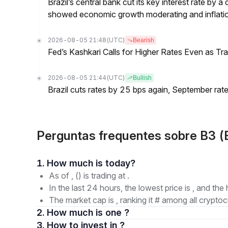
Brazil’s central bank cut its key interest rate by a
showed economic growth moderating and inflati
2026-08-05 21:48
(UTC)
Bearish
Fed’s Kashkari Calls for Higher Rates Even as T
2026-08-05 21:44
(UTC)
Bullish
Brazil cuts rates by 25 bps again, September rate
Perguntas frequentes sobre B3 (
1. How much is today?
As of , () is trading at .
In the last 24 hours, the lowest price is , and the 
The market cap is , ranking it # among all cryptoc
2. How much is one ?
3. How to invest in ?