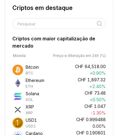
Criptos em destaque
Pesquisar
Criptos com maior capitalização de
mercado
Moeda
Preço e Alteração em 24h (%)
CHF
64,518.00
Bitcoin
+0.90%
BTC
CHF
1,897.32
Ethereum
+2.40%
ETH
CHF
73.48
Solana
+0.50%
SOL
CHF
1.047
XRP
-1.30%
XRP
CHF
0.999488
USD1
0.00%
USD1
CHF
0.190801
Cardano