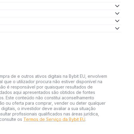
mpra de e outros ativos digitais na Bybit EU, envolvem
al que o utilizador procura não estiver disponível na
U não é responsável por quaisquer resultados de
 dados aqui apresentados são obtidos de fontes
vos. Este conteúdo não constitui aconselhamento
ão ou oferta para comprar, vender ou deter qualquer
 digitais, o investidor deve avaliar a sua situação
ultar profissionais qualificados nas áreas jurídica,
 consulte os
Termos de Serviço da Bybit EU
.