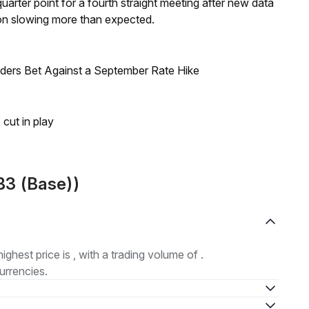
 quarter point for a fourth straight meeting after new data
on slowing more than expected.
raders Bet Against a September Rate Hike
 cut in play
B3 (Base))
highest price is , with a trading volume of .
urrencies.