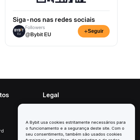
Siga-nos nas redes sociais
Followers
+
Seguir
@Bybit EU
tos
Legal
Política de conflitos de
interesses
A Bybit usa cookies estritamente necessários para
Resumo da Política de
Custódia e Administração
o funcionamento e a segurança deste site. Com o
rd
seu consentimento, também são usados cookies
Informação ESG
funcionais, de análise, de marketing e de redes