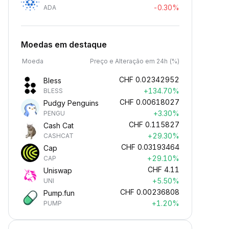
-0.30%
ADA
Moedas em destaque
Moeda
Preço e Alteração em 24h (%)
CHF
0.02342952
Bless
+134.70%
BLESS
CHF
0.00618027
Pudgy Penguins
+3.30%
PENGU
CHF
0.115827
Cash Cat
+29.30%
CASHCAT
CHF
0.03193464
Cap
+29.10%
CAP
CHF
4.11
Uniswap
+5.50%
UNI
CHF
0.00236808
Pump.fun
+1.20%
PUMP