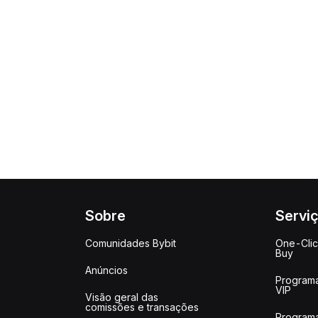
Sobre
Servi
Comunidades Bybit
One-Cli
Buy
Anúncios
Program
VIP
Visão geral das
comissões e transações
Program