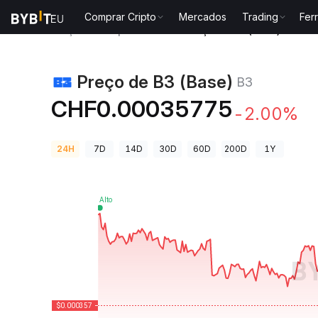
Comprar Cripto
Mercados
Trading
Fer
Preços de Criptomoedas
Preço de B3 (Base) B3
Preço de B3 (Base)
B3
CHF0.00035775
-2.00%
24H
7D
14D
30D
60D
200D
1Y