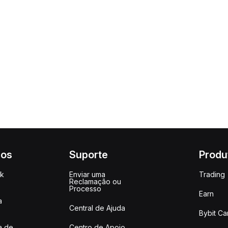
ços
Suporte
Produ
ck
Enviar uma
Trading
Reclamação ou
Processo
Earn
a
Central de Ajuda
Bybit Ca
a de
Centro de Apoio