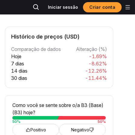
Criar conta
Iniciar sessão
Histórico de preços (USD)
Comparação de dados
Alteração (%)
Hoje
-1.69%
7 dias
-8.62%
14 dias
-12.26%
30 dias
-11.44%
Como você se sente sobre o/a B3 (Base)
(B3) hoje?
50
%
50
%
Positivo
Negativo