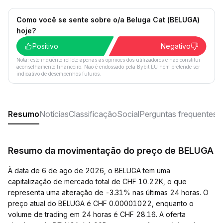
Como você se sente sobre o/a Beluga Cat (BELUGA)
hoje?
Positivo
Negativo
Nota: este inquérito reflete apenas as opiniões dos utilizadores e não constitui
aconselhamento financeiro. Não é endossado pela Bybit EU nem pretende ser
indicativo de desempenhos futuros.
Resumo
Notícias
Classificação
Social
Perguntas frequentes
Resumo da movimentação do preço de BELUGA
À data de 6 de ago de 2026, o BELUGA tem uma
capitalização de mercado total de CHF 10.22K, o que
representa uma alteração de -3.31% nas últimas 24 horas. O
preço atual do BELUGA é CHF 0.00001022, enquanto o
volume de trading em 24 horas é CHF 28.16. A oferta