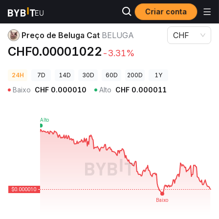
Criar conta
Preços de Criptomoedas
Preço de Beluga Cat BELUGA
Preço de Beluga Cat
BELUGA
CHF
CHF0.00001022
-3.31%
24H
7D
14D
30D
60D
200D
1Y
Baixo
CHF
0.000010
Alto
CHF
0.000011