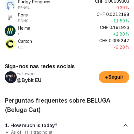
CHF
0.00609303
Pudgy Penguins
-0.30%
PENGU
CHF
0.0212198
Pons
+11.50%
PONS
CHF
0.191923
Heima
+2.80%
HEI
CHF
0.095242
Canton
-6.20%
CC
Siga-nos nas redes sociais
Followers
+
Seguir
@Bybit EU
Perguntas frequentes sobre BELUGA
(Beluga Cat)
1. How much is today?
As of , () is trading at .