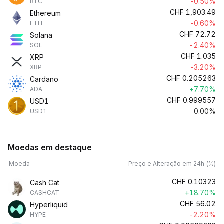
-0.50%
BTC
CHF
1,903.49
Ethereum
-0.60%
ETH
CHF
72.72
Solana
-2.40%
SOL
CHF
1.035
XRP
-3.20%
XRP
CHF
0.205263
Cardano
+7.70%
ADA
CHF
0.999557
USD1
0.00%
USD1
Moedas em destaque
Moeda
Preço e Alteração em 24h (%)
CHF
0.10323
Cash Cat
+18.70%
CASHCAT
CHF
56.02
Hyperliquid
-2.20%
HYPE