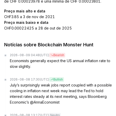
de CHF 0.00023978 e uma mínima de CHF 0.00023801.
Preço mais alto e data
CHF3.85 a 3 de nov de 2021
Preço mais baixo e data
CHF0.00022425 a 28 de out de 2025
Notícias sobre Blockchain Monster Hunt
2026-08-09 04:48
(UTC)
Bearish
Economists generally expect the US annual inflation rate to
slow slightly.
2026-08-08 17:30
(UTC)
Bullish
July’s surprisingly weak jobs report coupled with a possible
cooling in inflation next week may lead the Fed to hold
interest rates steady at its next meeting, says Bloomberg
Economic’s @AnnaEconomist
2026-08-08 13:17
(UTC)
Neutro