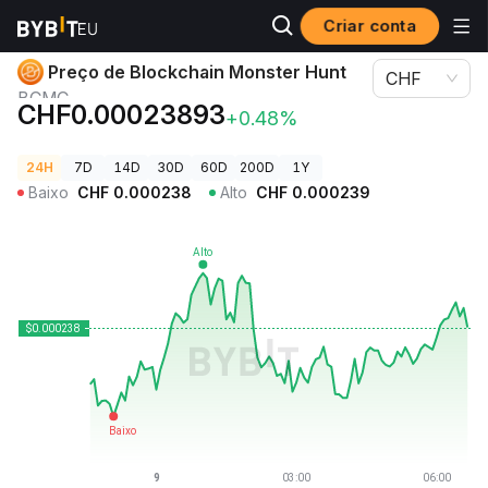
Criar conta
Preços de Criptomoedas
Preço de Blockchain Monster Hunt BCMC
Preço de Blockchain Monster Hunt
CHF
BCMC
CHF0.00023893
+0.48%
24H
7D
14D
30D
60D
200D
1Y
Baixo
CHF
0.000238
Alto
CHF
0.000239