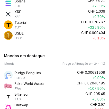
CHF
76.21
Solana
+2.30%
SOL
CHF
1.036
XRP
+0.70%
XRP
CHF
0.176287
Tutorial
+325.80%
TUT
CHF
0.999404
USD1
-0.10%
USD1
Moedas em destaque
Moeda
Preço e Alteração em 24h (%)
CHF
0.00631509
Pudgy Penguins
+0.90%
PENGU
CHF
0.02040495
Fake World Assets
+107.90%
FWA
CHF
205.45
Bittensor
+5.00%
TAO
CHF
3.97
Uniswap