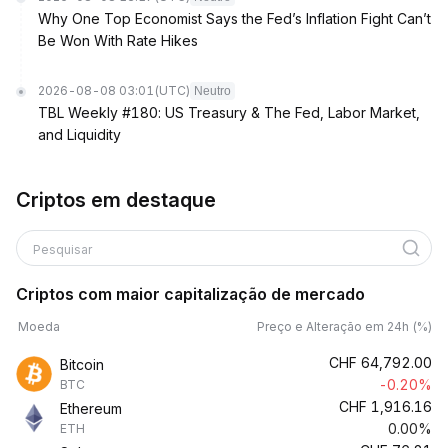
Why One Top Economist Says the Fed’s Inflation Fight Can’t
Be Won With Rate Hikes
2026-08-08 03:01
(UTC)
Neutro
TBL Weekly #180: US Treasury & The Fed, Labor Market,
and Liquidity
Criptos em destaque
Pesquisar
Criptos com maior capitalização de mercado
Moeda
Preço e Alteração em 24h (%)
CHF
64,792.00
Bitcoin
-0.20%
BTC
CHF
1,916.16
Ethereum
0.00%
ETH