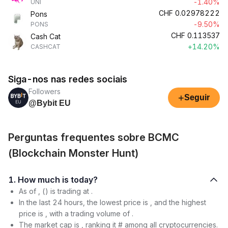
-1.40%
UNI
CHF
0.02978222
Pons
-9.50%
PONS
CHF
0.113537
Cash Cat
+14.20%
CASHCAT
Siga-nos nas redes sociais
Followers
+
Seguir
@Bybit EU
Perguntas frequentes sobre BCMC
(Blockchain Monster Hunt)
1. How much is today?
As of , () is trading at .
In the last 24 hours, the lowest price is , and the highest
price is , with a trading volume of .
The market cap is , ranking it # among all cryptocurrencies.