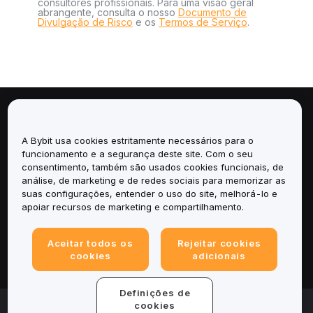
consultores profissionais. Para uma visão geral
abrangente, consulta o nosso
Documento de
Divulgação de Risco
e os
Termos de Serviço
.
Sobre
A Bybit usa cookies estritamente necessários para o
Serviços
funcionamento e a segurança deste site. Com o seu
consentimento, também são usados cookies funcionais, de
análise, de marketing e de redes sociais para memorizar as
Suporte
suas configurações, entender o uso do site, melhorá-lo e
apoiar recursos de marketing e compartilhamento.
Produtos
Aceitar todos os
Rejeitar cookies
Legal
cookies
adicionais
Definições de
© 2025-2026 Bybit.eu. Todos os direitos reservados.
cookies