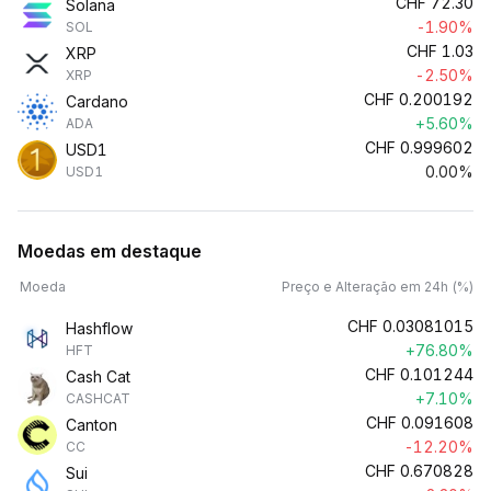
CHF
72.30
Solana
-1.90%
SOL
CHF
1.03
XRP
-2.50%
XRP
CHF
0.200192
Cardano
+5.60%
ADA
CHF
0.999602
USD1
0.00%
USD1
Moedas em destaque
Moeda
Preço e Alteração em 24h (%)
CHF
0.03081015
Hashflow
+76.80%
HFT
CHF
0.101244
Cash Cat
+7.10%
CASHCAT
CHF
0.091608
Canton
-12.20%
CC
CHF
0.670828
Sui