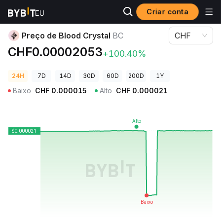
Criar conta
Preços de Criptomoedas
Preço de Blood Crystal BC
Preço de Blood Crystal
BC
CHF
CHF0.00002053
+100.40%
24H
7D
14D
30D
60D
200D
1Y
Baixo
CHF
0.000015
Alto
CHF
0.000021