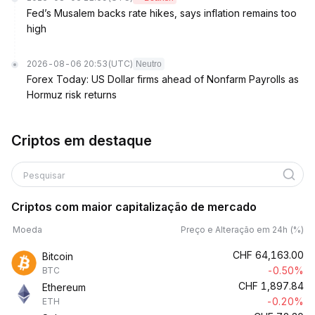
Fed’s Musalem backs rate hikes, says inflation remains too
high
2026-08-06 20:53
(UTC)
Neutro
Forex Today: US Dollar firms ahead of Nonfarm Payrolls as
Hormuz risk returns
Criptos em destaque
Pesquisar
Criptos com maior capitalização de mercado
Moeda
Preço e Alteração em 24h (%)
CHF
64,163.00
Bitcoin
-0.50%
BTC
CHF
1,897.84
Ethereum
-0.20%
ETH