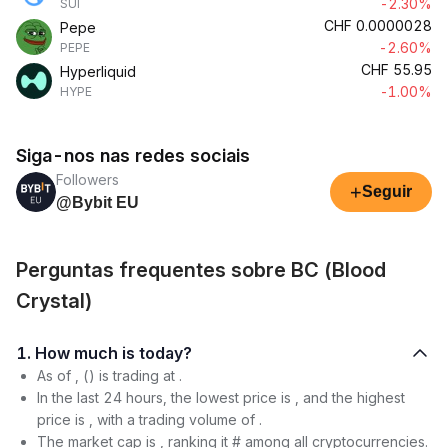
-2.30%
SUI
CHF
0.0000028
Pepe
-2.60%
PEPE
CHF
55.95
Hyperliquid
-1.00%
HYPE
Siga-nos nas redes sociais
Followers
+
Seguir
@Bybit EU
Perguntas frequentes sobre BC (Blood
Crystal)
1. How much is today?
As of , () is trading at .
In the last 24 hours, the lowest price is , and the highest
price is , with a trading volume of .
The market cap is , ranking it # among all cryptocurrencies.