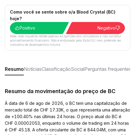
Como você se sente sobre o/a Blood Crystal (BC)
hoje?
Positivo
Negativo
Nota: este inquérito reflete apenas as opiniões dos utilizadores e não constitui
aconselhamento financeiro. Não é endossado pela Bybit EU nem pretende ser
indicativo de desempenhos futuros.
Resumo
Notícias
Classificação
Social
Perguntas frequentes
Resumo da movimentação do preço de BC
À data de 6 de ago de 2026, o BC tem uma capitalização de
mercado total de CHF 17.33K, o que representa uma alteração
de +100.40% nas últimas 24 horas. O preço atual do BC é
CHF 0.00002053, enquanto o volume de trading em 24 horas
é CHF 45.18. A oferta circulante de BC é 844.04M, com uma