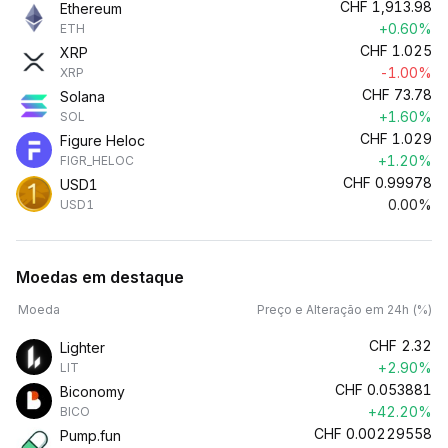
CHF
1,913.98
Ethereum
+0.60%
ETH
CHF
1.025
XRP
-1.00%
XRP
CHF
73.78
Solana
+1.60%
SOL
CHF
1.029
Figure Heloc
+1.20%
FIGR_HELOC
CHF
0.99978
USD1
0.00%
USD1
Moedas em destaque
Moeda
Preço e Alteração em 24h (%)
CHF
2.32
Lighter
+2.90%
LIT
CHF
0.053881
Biconomy
+42.20%
BICO
CHF
0.00229558
Pump.fun