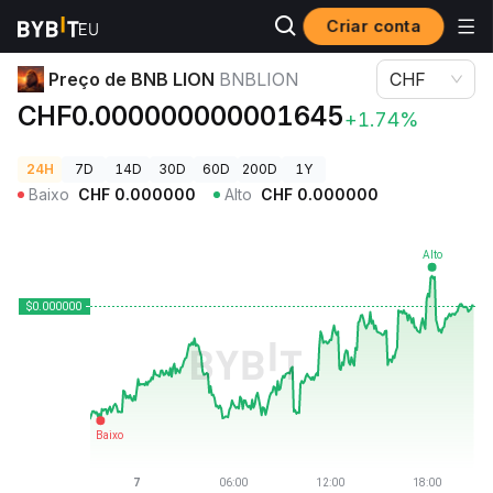
Criar conta
Preços de Criptomoedas
Preço de BNB LION BNBLION
Preço de BNB LION
BNBLION
CHF
CHF0.000000000001645
+1.74%
24H
7D
14D
30D
60D
200D
1Y
Baixo
CHF
0.000000
Alto
CHF
0.000000