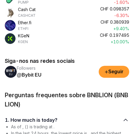
-1.60%
PUMP
CHF
0.098357
Cash Cat
-6.30%
CASHCAT
CHF
0.380939
Ether.fi
+9.40%
ETHFI
CHF
0.197495
KGeN
+10.00%
KGEN
Siga-nos nas redes sociais
Followers
+
Seguir
@Bybit EU
Perguntas frequentes sobre BNBLION (BNB
LION)
1. How much is today?
As of , () is trading at .
In the last 24 hours, the lowest price is , and the highest