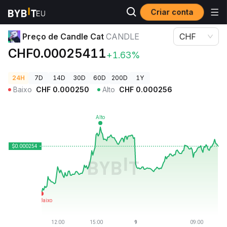
Criar conta
Preços de Criptomoedas
Preço de Candle Cat CANDLE
Preço de Candle Cat
CANDLE
CHF
CHF0.00025411
+1.63%
24H
7D
14D
30D
60D
200D
1Y
Baixo
CHF
0.000250
Alto
CHF
0.000256