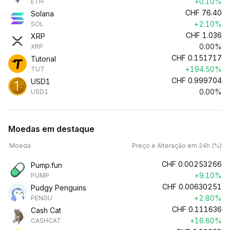
+0.10%
ETH
CHF
76.40
Solana
+2.10%
SOL
CHF
1.036
XRP
0.00%
XRP
CHF
0.151717
Tutorial
+194.50%
TUT
CHF
0.999704
USD1
0.00%
USD1
Moedas em destaque
Moeda
Preço e Alteração em 24h (%)
CHF
0.00253266
Pump.fun
+9.10%
PUMP
CHF
0.00630251
Pudgy Penguins
+2.80%
PENGU
CHF
0.111636
Cash Cat
+16.60%
CASHCAT