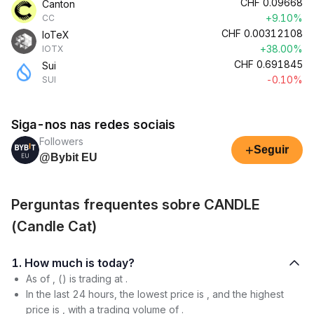
CHF
0.09668
Canton
+9.10%
CC
CHF
0.00312108
IoTeX
+38.00%
IOTX
CHF
0.691845
Sui
-0.10%
SUI
Siga-nos nas redes sociais
Followers
+
Seguir
@Bybit EU
Perguntas frequentes sobre CANDLE
(Candle Cat)
1. How much is today?
As of , () is trading at .
In the last 24 hours, the lowest price is , and the highest
price is , with a trading volume of .