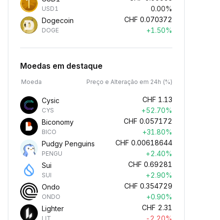
0.00%
USD1
CHF
0.070372
Dogecoin
+1.50%
DOGE
Moedas em destaque
Moeda
Preço e Alteração em 24h (%)
CHF
1.13
Cysic
+52.70%
CYS
CHF
0.057172
Biconomy
+31.80%
BICO
CHF
0.00618644
Pudgy Penguins
+2.40%
PENGU
CHF
0.69281
Sui
+2.90%
SUI
CHF
0.354729
Ondo
+0.90%
ONDO
CHF
2.31
Lighter
-2.20%
LIT