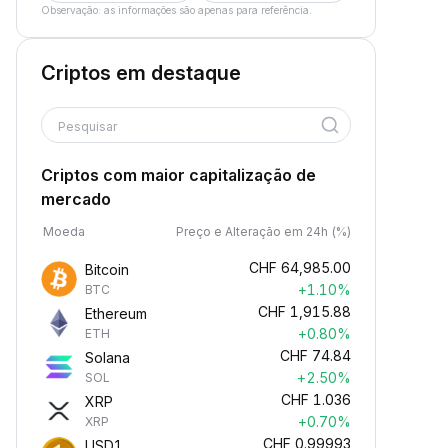
Observação: as informações são apenas para referência.
Criptos em destaque
Pesquisar
Criptos com maior capitalização de
mercado
Moeda
Preço e Alteração em 24h (%)
CHF
64,985.00
Bitcoin
+1.10%
BTC
CHF
1,915.88
Ethereum
+0.80%
ETH
CHF
74.84
Solana
+2.50%
SOL
CHF
1.036
XRP
+0.70%
XRP
CHF
0.99993
USD1