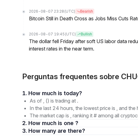
2026-08-07 23:28
(UTC)
Bearish
Bitcoin Still in Death Cross as Jobs Miss Cuts R
2026-08-07 19:45
(UTC)
Bullish
The dollar fell Friday after soft US labor data re
interest rates in the near term.
Perguntas frequentes sobre CH
1. How much is today?
As of , () is trading at .
In the last 24 hours, the lowest price is , and the 
The market cap is , ranking it # among all cryptoc
2. How much is one ?
3. How many are there?