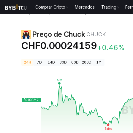
Comprar Cripto
Mercados
Trading
Fer
Preços de Criptomoedas
Preço de Chuck CHUCK
Preço de Chuck
CHUCK
CHF0.00024159
+0.46%
24H
7D
14D
30D
60D
200D
1Y