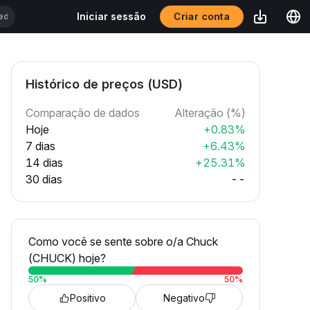
Criar conta
Iniciar sessão
Histórico de preços (USD)
Comparação de dados
Alteração (%)
Hoje
+0.83%
7 dias
+6.43%
14 dias
+25.31%
30 dias
--
Como você se sente sobre o/a Chuck
(CHUCK) hoje?
50
%
50
%
Positivo
Negativo